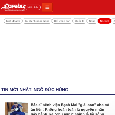
Đọc nhiều
Mới nhất
Kinh doanh
Tài chính ngân hàng
Bất động sản
Quốc tế
Sống
Special
X
TIN MỚI NHẤT: NGÔ ĐỨC HÙNG
Bác sĩ bệnh viện Bạch Mai "giải oan" cho mì
ăn liền: Không hoàn toàn là nguyên nhân
gây bệnh, kẻ "chủ mưu" chính là lối sống