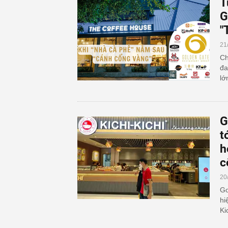
T
G
"
21
Ch
đa
lớ
G
t
h
c
20
Go
hi
Ki