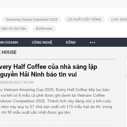
Samsung Galaxy Unpacked 2026
LÃI SUẤT DẬY SÓNG
CHỦ SHO
i Sản Và Gia Sản
BizReview
INH DOANH
CÔNG NGHỆ
SỐNG
E HOUSE
very Half Coffee của nhà sáng lập
guyễn Hải Ninh báo tin vui
/06/2026 09:17:00 PM
u Vietnam Amazing Cup 2026, Every Half Coffee tiếp tục báo
n vui khi có 6 mẫu cà phê được ghi danh tại Vietnam Coffee
oducer Competition 2026. Thành tích này đáng chú ý bởi cuộc
i năm nay quy tụ 57 nhà sản xuất với 170 mẫu hạt dự thi, trong
 chỉ 30 mẫu xuất sắc nhất được gọi tên.