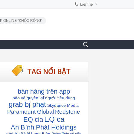
Liên hệ
P ONLINE "KHÓC RÒNG"
bán hàng trên app
bảo vệ quyền lợi người tiêu dùng
grab bị phạt
Skydance Media
Paramount Global
Redstone
EQ ca
EQ cia
An Bình Phát Holdings
nhà ở xã hội Long Biên