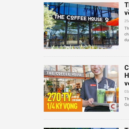
T
v
25
Th
ch
dụ
C
H
v
03
Th
Go