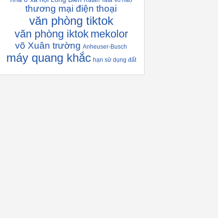
Ratan Tata
vỏ não
thương mại điện thoại
văn phòng tiktok
văn phòng iktok
mekolor
võ Xuân trường
Anheuser-Busch
máy quang khắc
hạn sử dụng đất