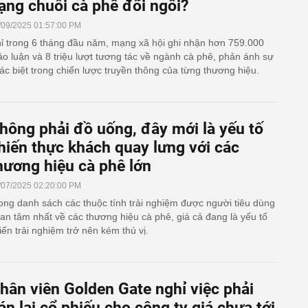
ạng chuỗi cà phê đổi ngôi?
/09/2025 01:57:00 PM
ỉ trong 6 tháng đầu năm, mạng xã hội ghi nhận hơn 759.000
ảo luận và 8 triệu lượt tương tác về ngành cà phê, phản ánh sự
ác biệt trong chiến lược truyền thông của từng thương hiệu.
hông phải đồ uống, đây mới là yếu tố
hiến thực khách quay lưng với các
hương hiệu cà phê lớn
/07/2025 02:20:00 PM
ong danh sách các thuộc tính trải nghiệm được người tiêu dùng
an tâm nhất về các thương hiệu cà phê, giá cả đang là yếu tố
iến trải nghiệm trở nên kém thú vị.
hân viên Golden Gate nghỉ việc phải
án lại cổ phiếu cho công ty giá chưa tới