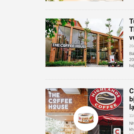
T
T
v
20
Bả
20
hi
C
b
l
11
Nh
kh