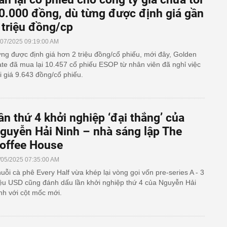
0.000 đồng, dù từng được định giá gần
 triệu đồng/cp
/07/2025 09:19:00 AM
ng được định giá hơn 2 triệu đồng/cổ phiếu, mới đây, Golden
te đã mua lại 10.457 cổ phiếu ESOP từ nhân viên đã nghỉ việc
i giá 9.643 đồng/cổ phiếu.
ần thứ 4 khởi nghiệp ‘đại thắng’ của
guyễn Hải Ninh – nhà sáng lập The
offee House
/05/2025 07:35:00 AM
uỗi cà phê Every Half vừa khép lại vòng gọi vốn pre-series A - 3
iệu USD cũng đánh dấu lần khởi nghiệp thứ 4 của Nguyễn Hải
nh với cột mốc mới.