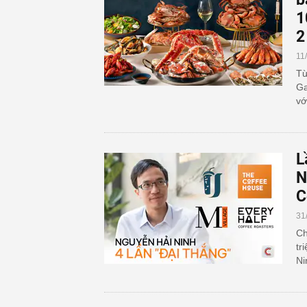
1
2
11
Từ
Ga
vớ
L
N
C
31
Ch
tr
Ni