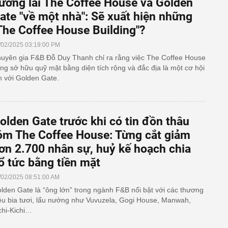
ương lai The Coffee House và Golden
ate "về một nhà": Sẽ xuất hiện những
The Coffee House Building"?
/02/2025 03:19:00 PM
uyên gia F&B Đỗ Duy Thanh chỉ ra rằng việc The Coffee House
ng sở hữu quỹ mặt bằng diện tích rộng và đắc địa là một cơ hội
n với Golden Gate.
olden Gate trước khi có tin đồn thâu
óm The Coffee House: Từng cắt giảm
ơn 2.700 nhân sự, huỷ kế hoạch chia
ổ tức bằng tiền mặt
/02/2025 08:51:00 AM
lden Gate là “ông lớn” trong ngành F&B nổi bật với các thương
ệu bia tươi, lẩu nướng như Vuvuzela, Gogi House, Manwah,
chi-Kichi…