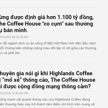
ừng được định giá hơn 1.100 tỷ đồng,
he Coffee House "co cụm" sau thương
ụ bán mình
/05/2026 08:51:00 AM
n đồ ngành dịch vụ ăn uống (F&B) Việt Nam tính đến đầu năm
26 chứng kiến những mảng màu đối lập rõ rệt giữa các thương
ệu cà phê lớn.
huyên gia nói gì khi Highlands Coffee
ị “mổ xẻ” thông cáo, The Coffee House
ại được cộng đồng mạng thông cảm?
/01/2026 12:55:00 PM
ững tranh cãi quanh thông cáo của Highlands Coffee đang
iến thương hiệu này trở thành tâm điểm chỉ trích trên mạng xã