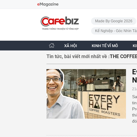
Bỏ qua điều hướng
CafeBiz - Trang chủ
Made By Google 2026
Kế Nghiệp - Góc Nhìn Tà
XÃ HỘI
KINH TẾ VĨ MÔ
K
Tin tức, bài viết mới nhất về :
THE COFFE
E
N
21
Sa
ti
Pr
th
đó