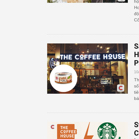
hộ
Ho
độ
Cổ
S
H
P
10
Th
số
ti
bá
S
C