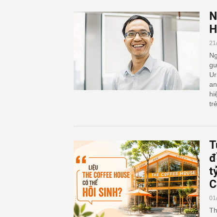
N
H
21
Ng
gư
Ur
an
hi
trẻ
T
đ
t
C
01
Th