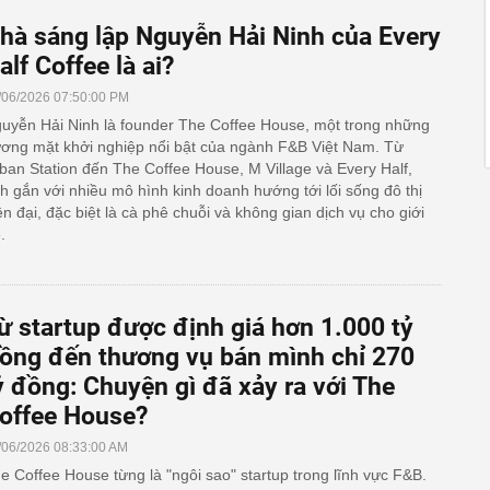
hà sáng lập Nguyễn Hải Ninh của Every
alf Coffee là ai?
/06/2026 07:50:00 PM
uyễn Hải Ninh là founder The Coffee House, một trong những
ơng mặt khởi nghiệp nổi bật của ngành F&B Việt Nam. Từ
ban Station đến The Coffee House, M Village và Every Half,
h gắn với nhiều mô hình kinh doanh hướng tới lối sống đô thị
ện đại, đặc biệt là cà phê chuỗi và không gian dịch vụ cho giới
.
ừ startup được định giá hơn 1.000 tỷ
ồng đến thương vụ bán mình chỉ 270
ỷ đồng: Chuyện gì đã xảy ra với The
offee House?
/06/2026 08:33:00 AM
e Coffee House từng là "ngôi sao" startup trong lĩnh vực F&B.