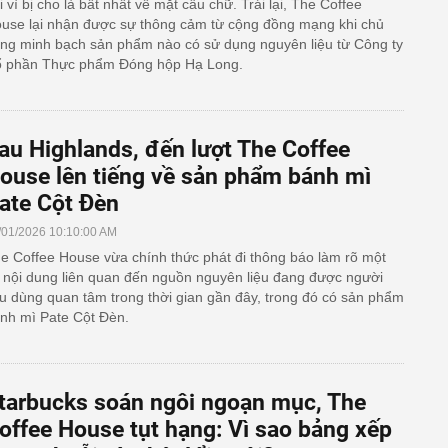
i vì bị cho là bất nhất về mặt câu chữ. Trái lại, The Coffee
use lại nhận được sự thông cảm từ cộng đồng mạng khi chủ
ng minh bạch sản phẩm nào có sử dụng nguyên liệu từ Công ty
 phần Thực phẩm Đóng hộp Hạ Long.
au Highlands, đến lượt The Coffee
ouse lên tiếng về sản phẩm bánh mì
ate Cột Đèn
/01/2026 10:10:00 AM
e Coffee House vừa chính thức phát đi thông báo làm rõ một
 nội dung liên quan đến nguồn nguyên liệu đang được người
êu dùng quan tâm trong thời gian gần đây, trong đó có sản phẩm
nh mì Pate Cột Đèn.
tarbucks soán ngôi ngoạn mục, The
offee House tụt hạng: Vì sao bảng xếp