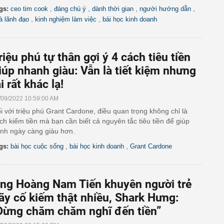
,
,
,
,
gs:
ceo tim cook
đáng chú ý
dành thời gian
người hướng dẫn
,
,
à lãnh đạo
kinh nghiệm làm việc
bài học kinh doanh
riệu phú tự thân gợi ý 4 cách tiêu tiền
iúp nhanh giàu: Vẫn là tiết kiệm nhưng
ại rất khác lạ!
/09/2022 10:59:00 AM
i với triệu phú Grant Cardone, điều quan trọng không chỉ là
ch kiếm tiền mà bạn cần biết cả nguyên tắc tiêu tiền để giúp
nh ngày càng giàu hơn.
,
,
gs:
bài học cuộc sống
bài học kinh doanh
Grant Cardone
ng Hoàng Nam Tiến khuyên người trẻ
ãy cố kiếm thật nhiều, Shark Hưng:
Đừng chăm chăm nghĩ đến tiền”