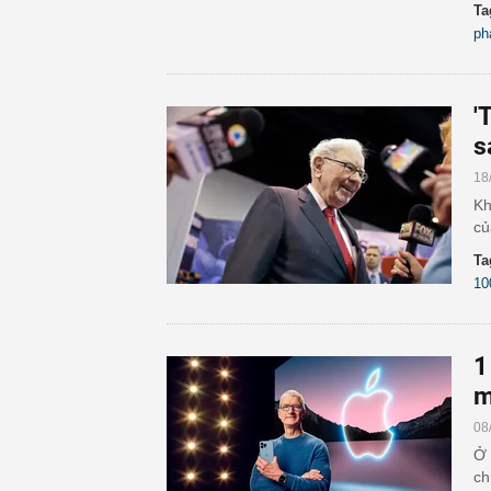
Ta
ph
'
s
18
Kh
củ
Ta
10
1
m
08
Ở 
ch