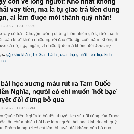
ạy con về lòng người: Khó nhất không
hải vay tiền, mà là tự giác trả tiền đúng
ạn, ai làm được mới thành quý nhân!
/12/2022 11:31:00 AM
ó vay có trả”. Chuyện tưởng chừng hiển nhiên giờ lại trở thành
ài toán khó” khiến nhiều người đau đầu dịp cuối năm. Không ít
ười cả nể, ngại ngần, vì nhiều lý do mà không đòi được nợ.
,
,
,
gs:
gặp khó khăn
Lý Gia Thành
quan trọng nhất
bài học kinh
anh
 bài học xương máu rút ra Tam Quốc
iễn Nghĩa, người có chí muốn ‘hốt bạc’
uyệt đối đừng bỏ qua
/10/2022 11:01:00 PM
m Quốc Diễn Nghĩa là bộ tiểu thuyết lịch sử nổi tiếng của Trung
ốc, ẩn chứa nhiều bài học làm người, bài học kinh doanh quý
u. Phàm là người có chí lớn thì tuyệt đối không nên bỏ qua.