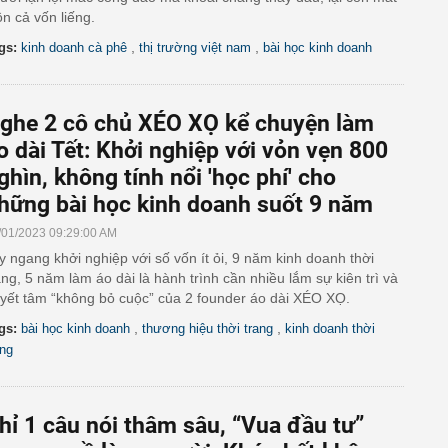
ôn cả vốn liếng.
,
,
gs:
kinh doanh cà phê
thị trường việt nam
bài học kinh doanh
ghe 2 cô chủ XÉO XỌ kể chuyện làm
o dài Tết: Khởi nghiệp với vỏn vẹn 800
ghìn, không tính nổi 'học phí' cho
hững bài học kinh doanh suốt 9 năm
/01/2023 09:29:00 AM
y ngang khởi nghiệp với số vốn ít ỏi, 9 năm kinh doanh thời
ang, 5 năm làm áo dài là hành trình cần nhiều lắm sự kiên trì và
yết tâm “không bỏ cuộc” của 2 founder áo dài XÉO XỌ.
,
,
gs:
bài học kinh doanh
thương hiệu thời trang
kinh doanh thời
ang
hỉ 1 câu nói thâm sâu, “Vua đầu tư”