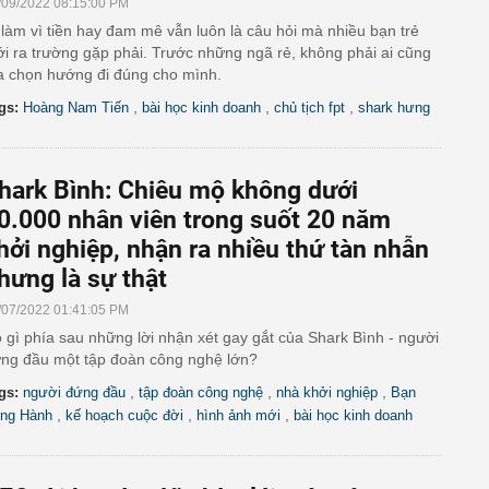
/09/2022 08:15:00 PM
 làm vì tiền hay đam mê vẫn luôn là câu hỏi mà nhiều bạn trẻ
i ra trường gặp phải. Trước những ngã rẻ, không phải ai cũng
a chọn hướng đi đúng cho mình.
,
,
,
gs:
Hoàng Nam Tiến
bài học kinh doanh
chủ tịch fpt
shark hưng
hark Bình: Chiêu mộ không dưới
0.000 nhân viên trong suốt 20 năm
hởi nghiệp, nhận ra nhiều thứ tàn nhẫn
hưng là sự thật
/07/2022 01:41:05 PM
 gì phía sau những lời nhận xét gay gắt của Shark Bình - người
ng đầu một tập đoàn công nghệ lớn?
,
,
,
gs:
người đứng đầu
tập đoàn công nghệ
nhà khởi nghiệp
Bạn
,
,
,
ng Hành
kế hoạch cuộc đời
hình ảnh mới
bài học kinh doanh