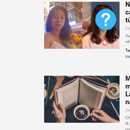
N
c
t
23
Xu
về
Ta
tr
M
m
L
n
20
Ch
đi
ng