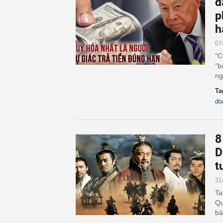
d
p
h
07
“C
“b
ng
Ta
do
8
D
t
31
Ta
Qu
bá