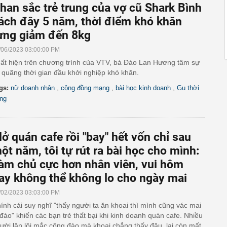
han sắc trẻ trung của vợ cũ Shark Bình
ách đây 5 năm, thời điểm khó khăn
ừng giảm đến 8kg
/06/2023 03:00:00 PM
ất hiện trên chương trình của VTV, bà Đào Lan Hương tâm sự
 quãng thời gian đầu khởi nghiệp khó khăn.
,
,
,
gs:
nữ doanh nhân
cộng đồng mạng
bài học kinh doanh
Gu thời
ang
ở quán cafe rồi "bay" hết vốn chỉ sau
ột năm, tôi tự rút ra bài học cho mình:
àm chủ cực hơn nhân viên, vui hôm
ay không thể không lo cho ngày mai
/02/2023 03:03:00 PM
ính cái suy nghĩ "thấy người ta ăn khoai thì mình cũng vác mai
 đào" khiến các bạn trẻ thất bại khi kinh doanh quán cafe. Nhiều
ười lặn lội mắc công đào mà khoai chẳng thấy đâu, lại còn mất