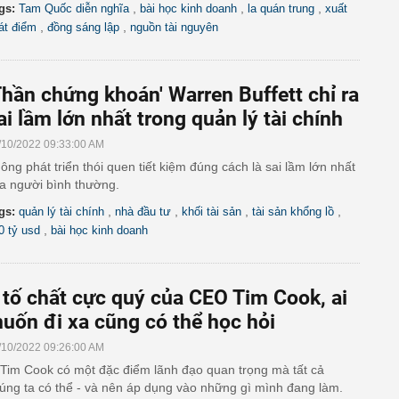
,
,
,
gs:
Tam Quốc diễn nghĩa
bài học kinh doanh
la quán trung
xuất
,
,
át điểm
đồng sáng lập
nguồn tài nguyên
Thần chứng khoán' Warren Buffett chỉ ra
ai lầm lớn nhất trong quản lý tài chính
/10/2022 09:33:00 AM
ông phát triển thói quen tiết kiệm đúng cách là sai lầm lớn nhất
a người bình thường.
,
,
,
,
gs:
quản lý tài chính
nhà đầu tư
khối tài sản
tài sản khổng lồ
,
0 tỷ usd
bài học kinh doanh
 tố chất cực quý của CEO Tim Cook, ai
uốn đi xa cũng có thể học hỏi
/10/2022 09:26:00 AM
Tim Cook có một đặc điểm lãnh đạo quan trọng mà tất cả
úng ta có thể - và nên áp dụng vào những gì mình đang làm.