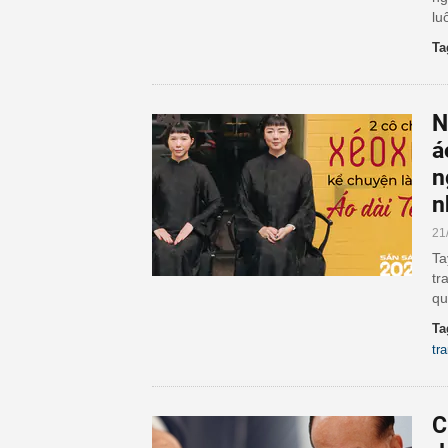
lu
Ta
N
á
n
n
21
Ta
tr
qu
Ta
tr
C