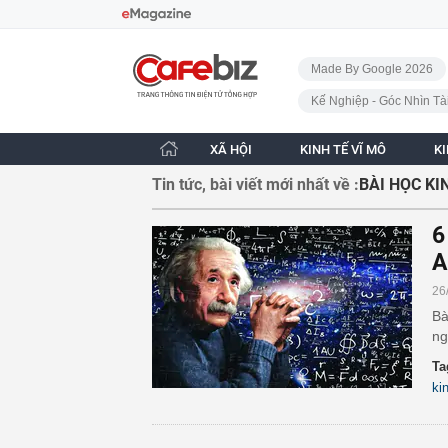
Bỏ qua điều hướng
CafeBiz - Trang chủ
Made By Google 2026
Kế Nghiệp - Góc Nhìn Tà
XÃ HỘI
KINH TẾ VĨ MÔ
K
Tin tức, bài viết mới nhất về :
BÀI HỌC K
6
A
26
Bà
ng
Ta
ki