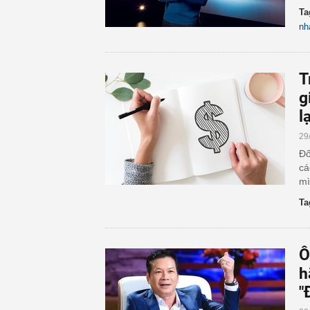
Ta
nh
T
g
l
29
Đố
cá
mì
Ta
Ô
h
"