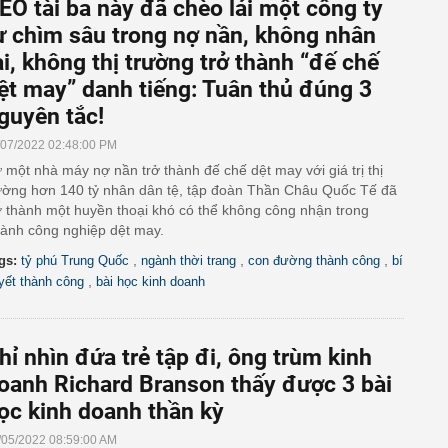
EO tài ba này đã chèo lái một công ty
ừ chìm sâu trong nợ nần, không nhân
ài, không thị trường trở thành “đế chế
ệt may” danh tiếng: Tuân thủ đúng 3
guyên tắc!
/07/2022 02:48:00 PM
 một nhà máy nợ nần trở thành đế chế dệt may với giá trị thị
ường hơn 140 tỷ nhân dân tệ, tập đoàn Thần Châu Quốc Tế đã
ở thành một huyền thoại khó có thể không công nhận trong
ành công nghiệp dệt may.
,
,
,
gs:
tỷ phú Trung Quốc
ngành thời trang
con đường thành công
bí
,
yết thành công
bài học kinh doanh
hỉ nhìn đứa trẻ tập đi, ông trùm kinh
oanh Richard Branson thấy được 3 bài
ọc kinh doanh thần kỳ
/05/2022 08:59:00 AM