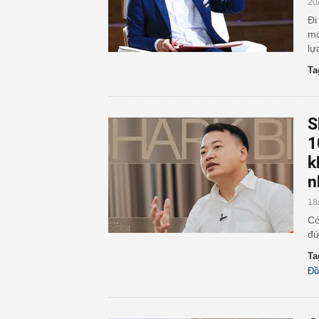
20
Đi
mớ
lự
Ta
S
1
k
n
18
Có
đứ
Ta
Đồ