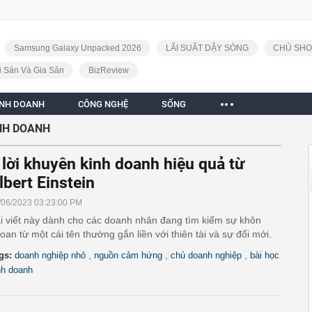
Samsung Galaxy Unpacked 2026
LÃI SUẤT DẬY SÓNG
CHỦ SHO
i Sản Và Gia Sản
BizReview
INH DOANH
CÔNG NGHỆ
SỐNG
INH DOANH
 lời khuyên kinh doanh hiệu quả từ
lbert Einstein
/06/2023 03:23:00 PM
i viết này dành cho các doanh nhân đang tìm kiếm sự khôn
oan từ một cái tên thường gắn liền với thiên tài và sự đổi mới.
,
,
,
gs:
doanh nghiệp nhỏ
nguồn cảm hứng
chủ doanh nghiệp
bài học
nh doanh