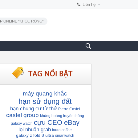
Liên hệ
P ONLINE "KHÓC RÒNG"
máy quang khắc
hạn sử dụng đất
hạn chung cư
từ thứ
Pierre Castel
castel group
khủng hoàng truyền thông
cựu CEO eBay
galaxy watch
lọi nhuận grab
laura coffee
galaxy z fold 8 ultra
smartwatch