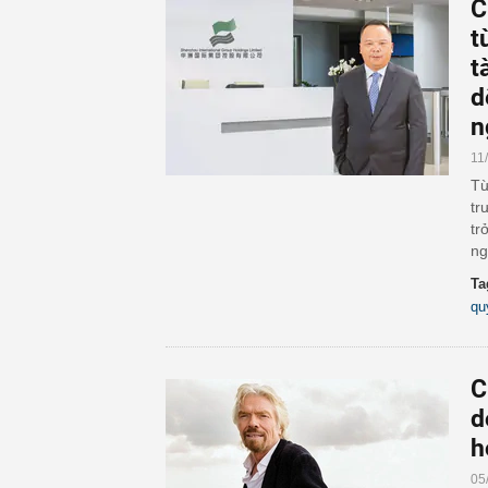
C
t
t
d
n
11
Từ
tr
tr
ng
Ta
qu
C
d
h
05