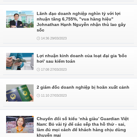
Lãnh đạo doanh nghiệp nghìn tỷ với lợi
nhuận tăng 6,755%, "vua hàng hiệu"
Johnathan Hạnh Nguyễn nhận thù lao gây
sốc
14:36 29/03/2023
Lợi nhuận kinh doanh của loạt đại gia 'bốc
hơi' sau kiểm toán
17:08 27/03/2023
2 giám đốc doanh nghiệp bị hoãn xuất cảnh
11:10 27/03/2023
Chuyển đổi số kiểu ‘nhà giàu’ Guardian Việt
Nam: Bỏ vài tỷ để các sếp tha hồ thử - sai,
làm đủ mọi cách để khách hàng chịu dùng
khuyến mại