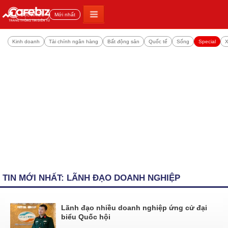
Đọc nhiều
Mới nhất
Kinh doanh
Tài chính ngân hàng
Bất động sản
Quốc tế
Sống
Special
X
TIN MỚI NHẤT: LÃNH ĐẠO DOANH NGHIỆP
Lãnh đạo nhiều doanh nghiệp ứng cử đại
biểu Quốc hội