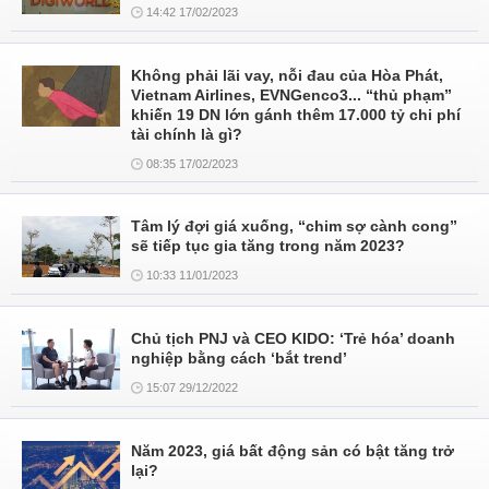
14:42 17/02/2023
Không phải lãi vay, nỗi đau của Hòa Phát,
Vietnam Airlines, EVNGenco3... “thủ phạm”
khiến 19 DN lớn gánh thêm 17.000 tỷ chi phí
tài chính là gì?
08:35 17/02/2023
Tâm lý đợi giá xuống, “chim sợ cành cong”
sẽ tiếp tục gia tăng trong năm 2023?
10:33 11/01/2023
Chủ tịch PNJ và CEO KIDO: ‘Trẻ hóa’ doanh
nghiệp bằng cách ‘bắt trend’
15:07 29/12/2022
Năm 2023, giá bất động sản có bật tăng trở
lại?