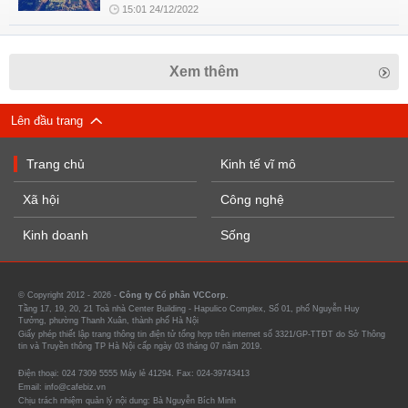
15:01 24/12/2022
Xem thêm
Lên đầu trang
Trang chủ
Kinh tế vĩ mô
Xã hội
Công nghệ
Kinh doanh
Sống
© Copyright 2012 - 2026 -
Công ty Cổ phần VCCorp.
Tầng 17, 19, 20, 21 Toà nhà Center Building - Hapulico Complex, Số 01, phố Nguyễn Huy
Tưởng, phường Thanh Xuân, thành phố Hà Nội
Giấy phép thiết lập trang thông tin điện tử tổng hợp trên internet số 3321/GP-TTĐT do Sở Thông
tin và Truyền thông TP Hà Nội cấp ngày 03 tháng 07 năm 2019.
Điện thoại: 024 7309 5555 Máy lẻ 41294. Fax: 024-39743413
Email: info@cafebiz.vn
Chịu trách nhiệm quản lý nội dung: Bà Nguyễn Bích Minh