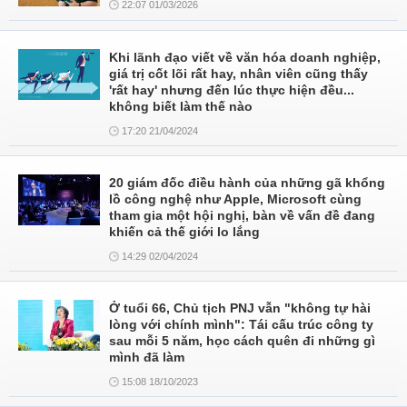
22:07 01/03/2026
Khi lãnh đạo viết về văn hóa doanh nghiệp,
giá trị cốt lõi rất hay, nhân viên cũng thấy
'rất hay' nhưng đến lúc thực hiện đều...
không biết làm thế nào
17:20 21/04/2024
20 giám đốc điều hành của những gã khổng
lồ công nghệ như Apple, Microsoft cùng
tham gia một hội nghị, bàn về vấn đề đang
khiến cả thế giới lo lắng
14:29 02/04/2024
Ở tuổi 66, Chủ tịch PNJ vẫn "không tự hài
lòng với chính mình": Tái cấu trúc công ty
sau mỗi 5 năm, học cách quên đi những gì
mình đã làm
15:08 18/10/2023