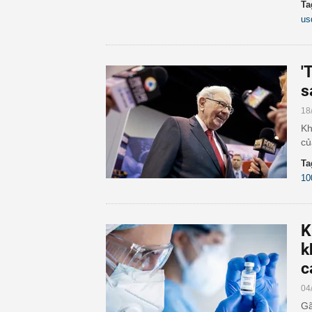
Ta
us
'
s
18
Kh
củ
Ta
10
K
k
c
04
Gã