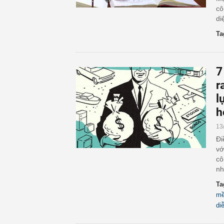
cô
di
Ta
7
r
l
h
13
Đi
vớ
cô
nh
Ta
mề
di