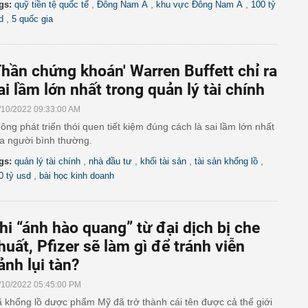
,
,
,
gs:
quỹ tiền tệ quốc tế
Đông Nam Á
khu vực Đông Nam Á
100 tỷ
,
d
5 quốc gia
Thần chứng khoán' Warren Buffett chỉ ra
ai lầm lớn nhất trong quản lý tài chính
/10/2022 09:33:00 AM
ông phát triển thói quen tiết kiệm đúng cách là sai lầm lớn nhất
a người bình thường.
,
,
,
,
gs:
quản lý tài chính
nhà đầu tư
khối tài sản
tài sản khổng lồ
,
0 tỷ usd
bài học kinh doanh
hi “ánh hào quang” từ đại dịch bị che
huất, Pfizer sẽ làm gì để tránh viễn
ảnh lụi tàn?
/10/2022 05:45:00 PM
 khổng lồ dược phẩm Mỹ đã trở thành cái tên được cả thế giới