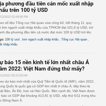
ịa phương đầu tiên cán mốc xuất nhập
hẩu trên 100 tỷ USD
/12/2022 02:09:00 PM
eo số liệu Tổng cục Hải quan vừa công bố, hết tháng 11, quy
 kim ngạch xuất nhập khẩu của TPHCM đạt 101,6 tỷ USD, trở
ành địa phương đầu tiên cả nước đạt mức 100 tỷ USD trở lên.
,
,
,
gs:
100 tỷ usd
kim ngạch xuất nhập khẩu
Tổng cục Hải quan
ất nhập khẩu
ự báo 15 nền kinh tế lớn nhất châu Á
ăm 2022: Việt Nam đứng thứ mấy?
/11/2022 09:22:00 AM
eo dự báo mới nhất của Quỹ Tiền tệ Quốc tế (IMF), năm 2022,
ung Quốc là quốc gia có GDP lớn nhất ở châu Á, tiếp theo là
ật Bản, Ấn Độ, Iran và Hàn Quốc. Bên cạnh đó, Việt Nam được
 báo có GDP đạt khoảng 413,81 tỷ USD, xếp thứ 5/11 trong khu
c Đông Nam Á.