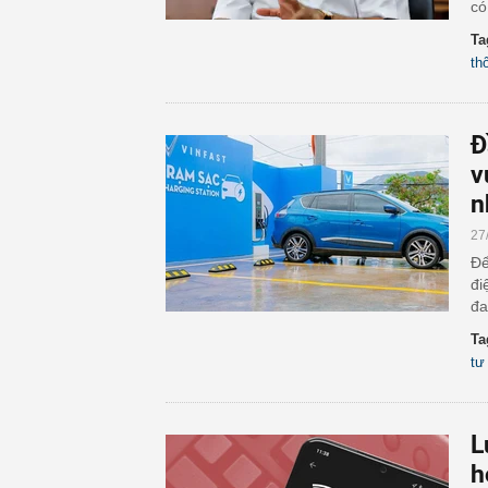
có
Ta
th
Đ
v
n
27
Để
đi
đa
Ta
tư
L
h