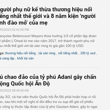
gười phụ nữ kế thừa thương hiệu nổi
iếng nhất thế giới và 8 năm kiện 'người
ình đào mỏ' của mẹ
/02/2023 02:41:00 PM
ançoise Bettencourt Meyers thừa hưởng 1/3 cổ phần tập đoàn
 phẩm L'Oreal từ mẹ vào năm 2017, trở thành người phụ nữ
àu nhất thế giới với tài sản ròng trị giá gần 100 tỷ USD.
,
,
,
,
gs:
thương hiệu nổi tiếng
tài sản ròng
nổi tiếng nhất
100 tỷ usd
,
à sáng lập
khối tài sản
ú chao đảo của tỷ phú Adani gây chấn
ộng Quốc hội Ấn Độ
/02/2023 08:49:00 AM
ày 3/2, cả hai viện thuộc Quốc hội Ấn Độ phải hoãn họp vì rối
ạn, sau khi một số nghị sĩ đòi điều tra vụ sụp đổ giá cổ phiếu
c công ty thuộc tập đoàn của tỷ phú Gautam Adani, gây lo ngại