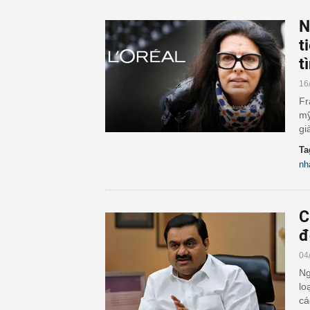
N
t
t
16
Fr
mỹ
gi
Ta
nh
C
đ
04
Ng
lo
cá