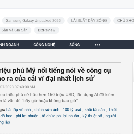
Samsung Galaxy Unpacked 2026
LÃI SUẤT DẬY SÓNG
CHỦ SHO
i Sản Và Gia Sản
BizReview
INH DOANH
CÔNG NGHỆ
SỐNG
riệu phú Mỹ nổi tiếng nói về công cụ
ạo ra của cải vĩ đại nhất lịch sử’
/07/2023 07:40:00 AM
eo triệu phú sở hữu hơn 150 triệu USD, tận dụng AI để kiếm
ền là vấn đề "bây giờ hoặc không bao giờ".
,
,
,
,
gs:
bài tập về nhà
chỉnh sửa ảnh
100 tỷ usd
khối tài sản
Thiết
,
,
,
,
 đồ họa
phi lợi nhuận
tổ chức phi lợi nhuận
kỹ thuật số
người
ng lập