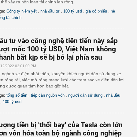
 thể xảy ra hỗn loạn tài chính lan rộng.
,
,
,
,
gs:
Công ty niêm yết
nhà đầu tư
100 tỷ usd
giá cổ phiếu
hệ
ống tài chính
ầu tư vào công nghệ tiên tiến này sắp
ượt mốc 100 tỷ USD, Việt Nam không
hanh bắt kịp sẽ bị bỏ lại phía sau
/12/2022 02:01:00 PM
 ngành xe điện phát triển, khuyến khích người dân sử dụng xe
ện rộng rãi, việc mở rộng mạng lưới các trạm sạc xe điện tiện lợi
ng được quan tâm hơn bao giờ hết.
,
,
,
gs:
tổng số tiền
tiếp cận nguồn vốn
người dân sử dụng
nhà đầu
,
100 tỷ usd
ượng tiền bị 'thổi bay' của Tesla còn lớn
ơn vốn hóa toàn bộ ngành công nghiệp