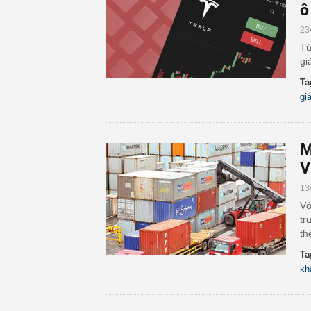
ô
23
Từ
gi
Ta
giá
M
V
13
Vớ
tr
th
Ta
kh