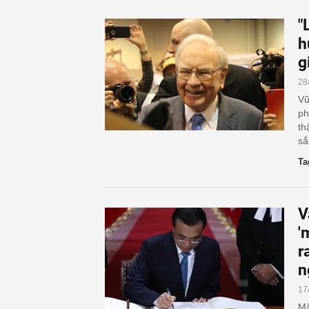
"
h
g
28
Vũ
ph
th
sắ
Ta
V
'
r
n
17
Mặ