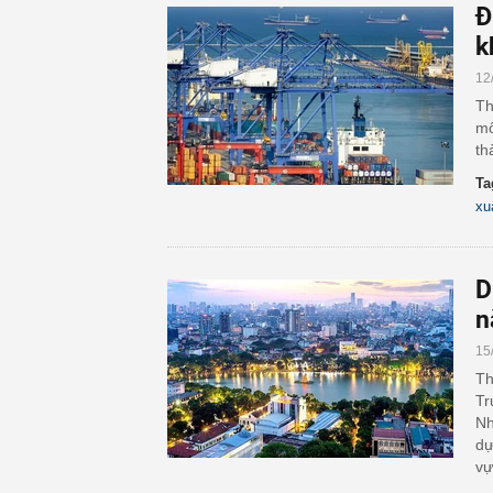
Đ
k
12
Th
mô
th
Ta
xu
D
n
15
Th
Tr
Nh
dự
vự