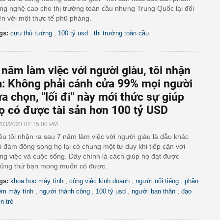
ng nghệ cao cho thị trường toàn cầu nhưng Trung Quốc lại đối
ện với một thực tế phũ phàng.
,
,
gs:
cựu thủ tướng
100 tỷ usd
thị trường toàn cầu
 năm làm việc với người giàu, tôi nhận
a: Không phải cánh cửa 99% mọi người
ựa chọn, "lối đi" này mới thức sự giúp
ọ có được tài sản hơn 100 tỷ USD
/03/2023 02:15:00 PM
ều tôi nhận ra sau 7 năm làm việc với người giàu là dẫu khác
i đám đông song họ lại có chung một tư duy khi tiếp cận với
ng việc và cuộc sống. Đây chính là cách giúp họ đạt được
ững thứ bạn mong muốn có được.
,
,
,
gs:
khoa học máy tính
công việc kinh doanh
người nổi tiếng
phần
,
,
,
,
m máy tính
người thành công
100 tỷ usd
người bạn thân
đạo
ễn trẻ