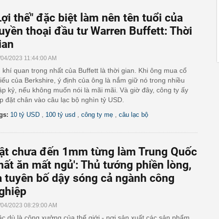
Lợi thế" đặc biệt làm nên tên tuổi của
uyền thoại đầu tư Warren Buffett: Thời
ian
/04/2023 11:44:00 AM
 khí quan trọng nhất của Buffett là thời gian. Khi ông mua cổ
iếu của Berkshire, ý định của ông là nắm giữ nó trong nhiều
ập kỷ, nếu không muốn nói là mãi mãi. Và giờ đây, công ty ấy
p đặt chân vào câu lạc bộ nghìn tỷ USD.
,
,
,
gs:
10 tỷ USD
100 tỷ usd
công ty mẹ
câu lạc bộ
ật chưa đến 1mm từng làm Trung Quốc
mất ăn mất ngủ': Thủ tướng phiền lòng,
a tuyên bố dậy sóng cả ngành công
ghiệp
/04/2023 08:29:00 AM
c dù là công xưởng của thế giới - nơi sản xuất các sản phẩm