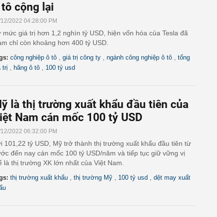
 tô cộng lại
/12/2022 04:28:00 PM
 mức giá trị hơn 1,2 nghìn tỷ USD, hiện vốn hóa của Tesla đã
ảm chỉ còn khoảng hơn 400 tỷ USD.
,
,
,
gs:
công nghiệp ô tô
giá trị công ty
ngành công nghiệp ô tô
tổng
,
,
 trị
hãng ô tô
100 tỷ usd
ỹ là thị trường xuất khẩu đầu tiên của
iệt Nam cán mốc 100 tỷ USD
/12/2022 06:32:00 PM
i 101,22 tỷ USD, Mỹ trở thành thị trường xuất khẩu đầu tiên từ
ước đến nay cán mốc 100 tỷ USD/năm và tiếp tục giữ vững vị
ế là thị trường XK lớn nhất của Việt Nam.
,
,
,
gs:
thị trường xuất khẩu
thị trường Mỹ
100 tỷ usd
dệt may xuất
ẩu