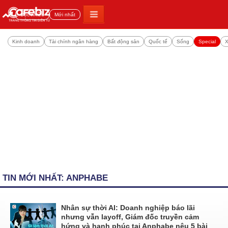
Đọc nhiều
Mới nhất
Kinh doanh
Tài chính ngân hàng
Bất động sản
Quốc tế
Sống
Special
X
TIN MỚI NHẤT: ANPHABE
Nhân sự thời AI: Doanh nghiệp báo lãi
nhưng vẫn layoff, Giám đốc truyền cảm
hứng và hạnh phúc tại Anphabe nêu 5 bài