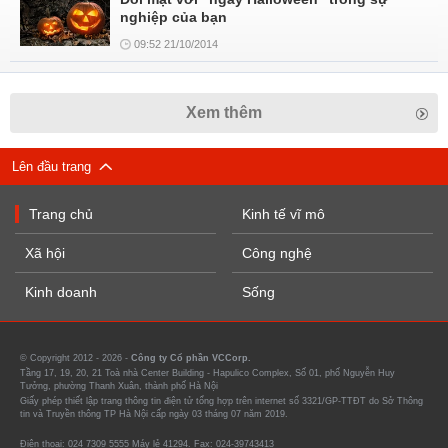
nghiệp của bạn
09:52 21/10/2014
Xem thêm
Lên đầu trang
Trang chủ
Kinh tế vĩ mô
Xã hội
Công nghệ
Kinh doanh
Sống
© Copyright 2012 - 2026 -
Công ty Cổ phần VCCorp.
Tầng 17, 19, 20, 21 Toà nhà Center Building - Hapulico Complex, Số 01, phố Nguyễn Huy
Tưởng, phường Thanh Xuân, thành phố Hà Nội
Giấy phép thiết lập trang thông tin điện tử tổng hợp trên internet số 3321/GP-TTĐT do Sở Thông
tin và Truyền thông TP Hà Nội cấp ngày 03 tháng 07 năm 2019.
Điện thoại: 024 7309 5555 Máy lẻ 41294. Fax: 024-39743413