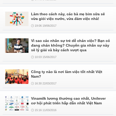
Làm theo cách này, các bà mẹ bỉm sữa sẽ
vừa giỏi việc nước, vừa đảm việc nhà!
19:06 19/06/2017
Vì sao các nhân sự trẻ dễ chán việc? Bạn có
đang chán không? Chuyên gia nhân sự này
sẽ lý giải và bày cách vượt qua
10:03 15/06/2017
Công ty nào là nơi làm việc tốt nhất Việt
Nam?
16:30 22/03/2017
Vinamilk lương thưởng cao nhất, Unilever
cơ hội phát triển hấp dẫn nhất Việt Nam
15:16 11/03/2016