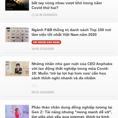
bắt tay cùng nhau vượt khó trong năm
Covid thứ hai?
21:46 01/04/2021
Ngành F&B thống trị danh sách Top 100 nơi
làm việc tốt nhất Việt Nam năm 2020
18:45 22/10/2020
Những nhắn nhủ gan ruột của CEO Anphabe
với lao động thất nghiệp trong mùa Covid-
19: Muốn ‘trở lại lợi hại hơn xưa’ cần học
cách thích nghi nhanh và đa nhiệm
09:22 13/10/2020
Phác thảo chân dung đồng nghiệp tương lai
Gen Z: Tài năng nhưng "mong manh dễ vỡ",
tìm việc chủ yếu qua internet, thích tự kinh