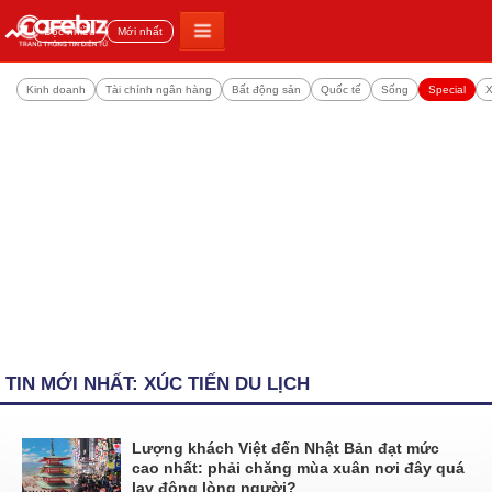
Đọc nhiều
Mới nhất
Kinh doanh
Tài chính ngân hàng
Bất động sản
Quốc tế
Sống
Special
X
TIN MỚI NHẤT: XÚC TIẾN DU LỊCH
Lượng khách Việt đến Nhật Bản đạt mức
cao nhất: phải chăng mùa xuân nơi đây quá
lay động lòng người?