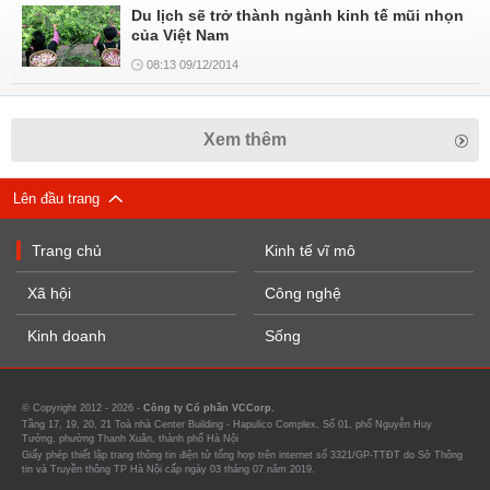
Du lịch sẽ trở thành ngành kinh tế mũi nhọn
của Việt Nam
08:13 09/12/2014
Xem thêm
Lên đầu trang
Trang chủ
Kinh tế vĩ mô
Xã hội
Công nghệ
Kinh doanh
Sống
© Copyright 2012 - 2026 -
Công ty Cổ phần VCCorp.
Tầng 17, 19, 20, 21 Toà nhà Center Building - Hapulico Complex, Số 01, phố Nguyễn Huy
Tưởng, phường Thanh Xuân, thành phố Hà Nội
Giấy phép thiết lập trang thông tin điện tử tổng hợp trên internet số 3321/GP-TTĐT do Sở Thông
tin và Truyền thông TP Hà Nội cấp ngày 03 tháng 07 năm 2019.