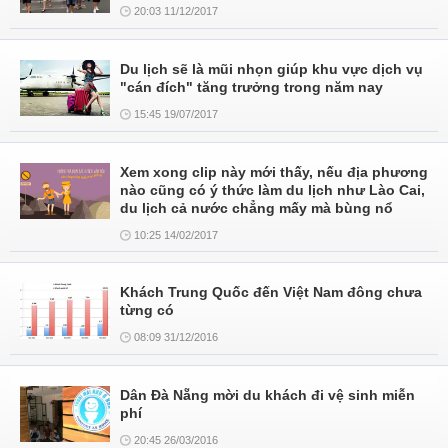
20:03 11/12/2017
Du lịch sẽ là mũi nhọn giúp khu vực dịch vụ
"cán đích" tăng trưởng trong năm nay
15:45 19/07/2017
Xem xong clip này mới thấy, nếu địa phương
nào cũng có ý thức làm du lịch như Lào Cai,
du lịch cả nước chẳng mấy mà bùng nổ
10:25 14/02/2017
Khách Trung Quốc đến Việt Nam đông chưa
từng có
08:09 31/12/2016
Dân Đà Nẵng mời du khách đi vệ sinh miễn
phí
20:45 26/03/2016