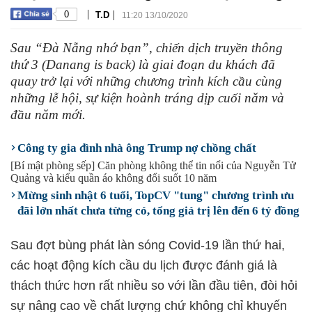
|
|
0
T.D
11:20 13/10/2020
Sau “Đà Nẵng nhớ bạn”, chiến dịch truyền thông
thứ 3 (Danang is back) là giai đoạn du khách đã
quay trở lại với những chương trình kích cầu cùng
những lễ hội, sự kiện hoành tráng dịp cuối năm và
đầu năm mới.
Công ty gia đình nhà ông Trump nợ chồng chất
[Bí mật phòng sếp] Căn phòng không thể tin nổi của Nguyễn Tử
Quảng và kiểu quần áo không đổi suốt 10 năm
Mừng sinh nhật 6 tuổi, TopCV "tung" chương trình ưu
đãi lớn nhất chưa từng có, tổng giá trị lên đến 6 tỷ đồng
Sau đợt bùng phát làn sóng Covid-19 lần thứ hai,
các hoạt động kích cầu du lịch được đánh giá là
thách thức hơn rất nhiều so với lần đầu tiên, đòi hỏi
sự nâng cao về chất lượng chứ không chỉ khuyến