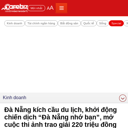
A
A
Đọc nhiều
Mới nhất
Kinh doanh
Tài chính ngân hàng
Bất động sản
Quốc tế
Sống
Special
X
Kinh doanh
Đà Nẵng kích cầu du lịch, khởi động
chiến dịch “Đà Nẵng nhớ bạn”, mở
cuộc thi ảnh trao giải 220 triệu đồng