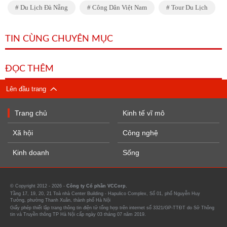
Du Lịch Đà Nẵng
Công Dân Việt Nam
Tour Du Lịch
TIN CÙNG CHUYÊN MỤC
ĐỌC THÊM
Lên đầu trang
Trang chủ
Kinh tế vĩ mô
Xã hội
Công nghệ
Kinh doanh
Sống
© Copyright 2012 - 2026 -
Công ty Cổ phần VCCorp.
Tầng 17, 19, 20, 21 Toà nhà Center Building - Hapulico Complex, Số 01, phố Nguyễn Huy
Tưởng, phường Thanh Xuân, thành phố Hà Nội
Giấy phép thiết lập trang thông tin điện tử tổng hợp trên internet số 3321/GP-TTĐT do Sở Thông
tin và Truyền thông TP Hà Nội cấp ngày 03 tháng 07 năm 2019.