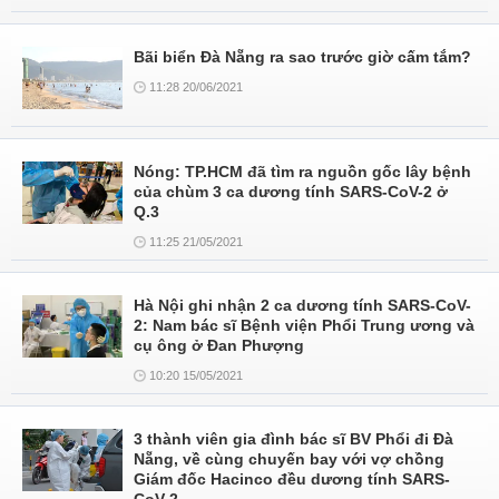
Bãi biển Đà Nẵng ra sao trước giờ cấm tắm?
11:28 20/06/2021
Nóng: TP.HCM đã tìm ra nguồn gốc lây bệnh
của chùm 3 ca dương tính SARS-CoV-2 ở
Q.3
11:25 21/05/2021
Hà Nội ghi nhận 2 ca dương tính SARS-CoV-
2: Nam bác sĩ Bệnh viện Phổi Trung ương và
cụ ông ở Đan Phượng
10:20 15/05/2021
3 thành viên gia đình bác sĩ BV Phổi đi Đà
Nẵng, về cùng chuyến bay với vợ chồng
Giám đốc Hacinco đều dương tính SARS-