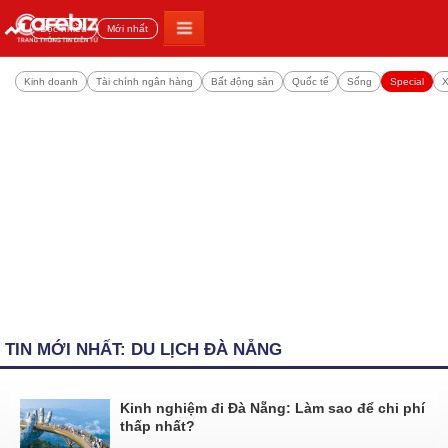
Đọc nhiều
Mới nhất
Kinh doanh
Tài chính ngân hàng
Bất động sản
Quốc tế
Sống
Special
X
TIN MỚI NHẤT: DU LỊCH ĐÀ NẴNG
Kinh nghiệm đi Đà Nẵng: Làm sao để chi phí
thấp nhất?