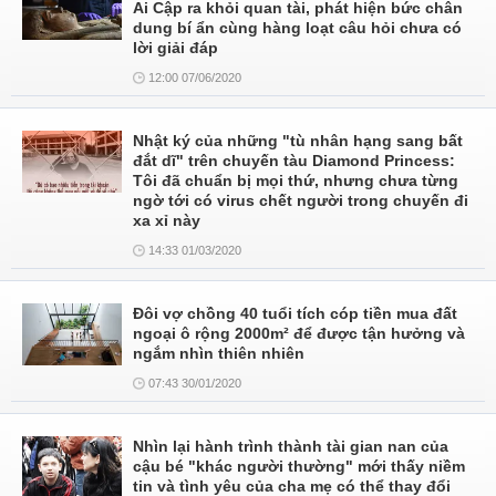
Ai Cập ra khỏi quan tài, phát hiện bức chân
dung bí ẩn cùng hàng loạt câu hỏi chưa có
lời giải đáp
12:00 07/06/2020
Nhật ký của những "tù nhân hạng sang bất
đắt dĩ" trên chuyến tàu Diamond Princess:
Tôi đã chuẩn bị mọi thứ, nhưng chưa từng
ngờ tới có virus chết người trong chuyến đi
xa xỉ này
14:33 01/03/2020
Đôi vợ chồng 40 tuổi tích cóp tiền mua đất
ngoại ô rộng 2000m² để được tận hưởng và
ngắm nhìn thiên nhiên
07:43 30/01/2020
Nhìn lại hành trình thành tài gian nan của
cậu bé "khác người thường" mới thấy niềm
tin và tình yêu của cha mẹ có thể thay đổi