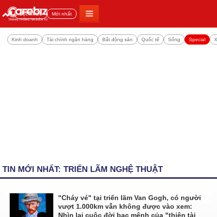
Đọc nhiều
Mới nhất
Kinh doanh
Tài chính ngân hàng
Bất động sản
Quốc tế
Sống
Special
X
TIN MỚI NHẤT: TRIỂN LÃM NGHỆ THUẬT
"Cháy vé" tại triển lãm Van Gogh, có người
vượt 1.000km vẫn không được vào xem:
Nhìn lại cuộc đời bạc mệnh của "thiên tài