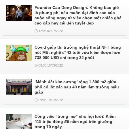
Founder Cao Dong Design: Không bao giờ
là phung phí nếu muốn đạt đỉnh cao của
cuộc sống ngay từ việc chọn một chiếc ghế
cao cấp hay cái đèn tuyệt đẹp
12:08 02/07/2022
Covid giúp thị trường nghệ thuật NFT bùng
nổ: Một nghệ sĩ 42 tuổi vừa kiếm được hơn
738.000 USD chỉ trong 32 phút
08:30 15/03/2022
‘Mảnh đất kim cương’ rộng 1.800 m2 giữa
phố cổ lột xác sau 40 năm làm trường mẫu
giáo
09:08 19/02/2022
Công việc "trong mơ" cho hội lười: Kiếm
415 triệu đồng để nằm ngủ trên giường
trong 70 ngày