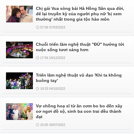
Chị gái Vua sòng bài Hà Hồng Sân qua đời,
để lại truyền kỳ của người phụ nữ 'bị xem
thường' nhất trong gia tộc hào môn
07:06 07/03/2023
Chuỗi triển lãm nghệ thuật "ĐỦ" hướng tới
cuộc sống tươi sáng hơn
17:59 19/12/2022
Triển lãm nghệ thuật vũ đạo 'Khi ta không
buông tay'
19:33 04/10/2022
Vợ chồng hoạ sĩ từ ăn cơm bo bo đến xây
cơ ngơi đồ sộ, sinh ba con trai đều thành
đạt
15:00 30/07/2022