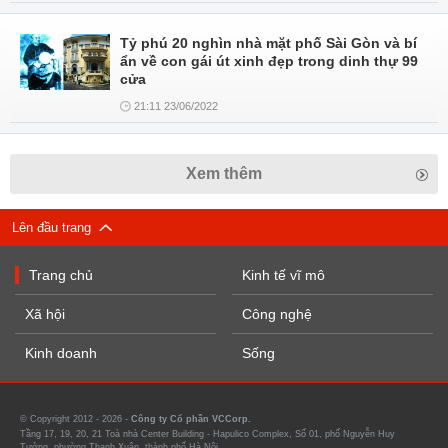
Tỷ phú 20 nghìn nhà mặt phố Sài Gòn và bí
ẩn về con gái út xinh đẹp trong dinh thự 99
cửa
21:11 23/06/2022
Xem thêm
Lên đầu trang
Trang chủ
Kinh tế vĩ mô
Xã hội
Công nghệ
Kinh doanh
Sống
© Copyright 2012 - 2026 -
Công ty Cổ phần VCCorp.
Tầng 17, 19, 20, 21 Toà nhà Center Building - Hapulico Complex, Số 01, phố Nguyễn Huy
Tưởng, phường Thanh Xuân, thành phố Hà Nội