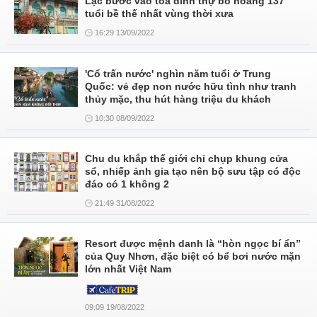
Lạc bước vào tòa dinh thự bỏ hoang 137
tuổi bề thế nhất vùng thời xưa
16:29 13/09/2022
'Cổ trấn nước' nghìn năm tuổi ở Trung
Quốc: vẻ đẹp non nước hữu tình như tranh
thủy mặc, thu hút hàng triệu du khách
10:30 08/09/2022
Chu du khắp thế giới chỉ chụp khung cửa
sổ, nhiếp ảnh gia tạo nên bộ sưu tập có độc
đáo có 1 không 2
21:49 31/08/2022
Resort được mệnh danh là “hòn ngọc bí ẩn”
của Quy Nhơn, đặc biệt có bể bơi nước mặn
lớn nhất Việt Nam
09:09 19/08/2022