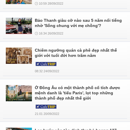
10:59 28/09/2022
Bảo Thanh giàu cỡ nào sau 5 năm nổi tiếng
nhờ 'Sống chung với mẹ chồng'?
16:34 26/09/2022
Chiêm ngưỡng quán cà phê đẹp nhất thế
giới với tuổi đời hơn trăm năm
08:32 24/09/2022
Ở Đông Âu có một thành phố cổ tích được
mệnh danh là 'tiểu Paris', lọt top những
thành phố đẹp nhất thế giới
21:01 20/09/2022