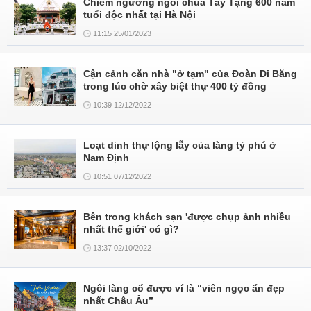
Chiêm ngưỡng ngôi chùa Tây Tạng 600 năm
tuổi độc nhất tại Hà Nội
11:15 25/01/2023
Cận cảnh căn nhà "ở tạm" của Đoàn Di Băng
trong lúc chờ xây biệt thự 400 tỷ đồng
10:39 12/12/2022
Loạt dinh thự lộng lẫy của làng tỷ phú ở
Nam Định
10:51 07/12/2022
Bên trong khách sạn 'được chụp ảnh nhiều
nhất thế giới' có gì?
13:37 02/10/2022
Ngôi làng cổ được ví là “viên ngọc ẩn đẹp
nhất Châu Âu”