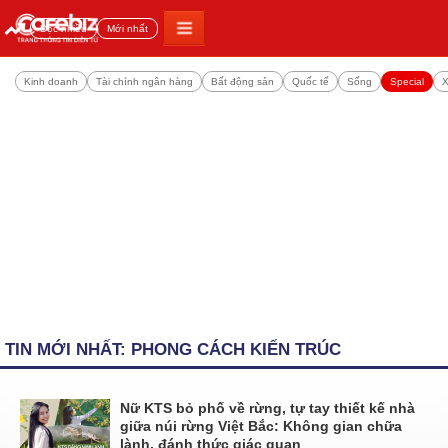
Đọc nhiều
Mới nhất
Kinh doanh
Tài chính ngân hàng
Bất động sản
Quốc tế
Sống
Special
X
TIN MỚI NHẤT: PHONG CÁCH KIẾN TRÚC
Nữ KTS bỏ phố về rừng, tự tay thiết kế nhà
giữa núi rừng Việt Bắc: Không gian chữa
lành, đánh thức giác quan