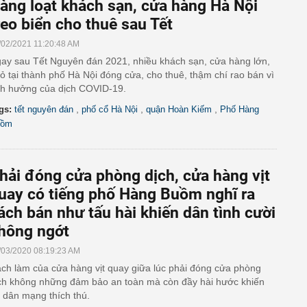
àng loạt khách sạn, cửa hàng Hà Nội
reo biển cho thuê sau Tết
/02/2021 11:20:48 AM
ay sau Tết Nguyên đán 2021, nhiều khách sạn, cửa hàng lớn,
ỏ tại thành phố Hà Nội đóng cửa, cho thuê, thậm chí rao bán vì
h hưởng của dịch COVID-19.
,
,
,
gs:
tết nguyên đán
phố cổ Hà Nội
quận Hoàn Kiếm
Phố Hàng
uồm
hải đóng cửa phòng dịch, cửa hàng vịt
uay có tiếng phố Hàng Buồm nghĩ ra
ách bán như tấu hài khiến dân tình cười
hông ngớt
/03/2020 08:19:23 AM
ch làm của cửa hàng vịt quay giữa lúc phải đóng cửa phòng
ch không những đảm bảo an toàn mà còn đầy hài hước khiến
 dân mạng thích thú.