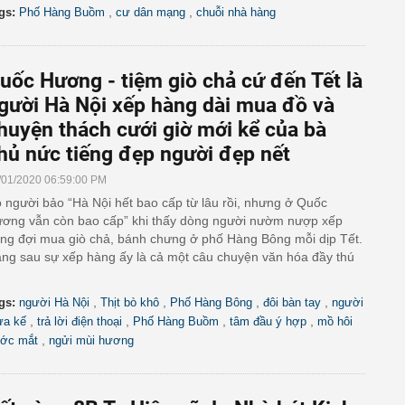
,
,
gs:
Phố Hàng Buồm
cư dân mạng
chuỗi nhà hàng
uốc Hương - tiệm giò chả cứ đến Tết là
gười Hà Nội xếp hàng dài mua đồ và
huyện thách cưới giờ mới kể của bà
hủ nức tiếng đẹp người đẹp nết
/01/2020 06:59:00 PM
 người bảo “Hà Nội hết bao cấp từ lâu rồi, nhưng ở Quốc
ơng vẫn còn bao cấp” khi thấy dòng người nườm nượp xếp
ng đợi mua giò chả, bánh chưng ở phố Hàng Bông mỗi dịp Tết.
ng sau sự xếp hàng ấy là cả một câu chuyện văn hóa đầy thú
,
,
,
,
gs:
người Hà Nội
Thịt bò khô
Phố Hàng Bông
đôi bàn tay
người
,
,
,
,
ừa kế
trả lời điện thoại
Phố Hàng Buồm
tâm đầu ý hợp
mồ hôi
,
ớc mắt
ngửi mùi hương