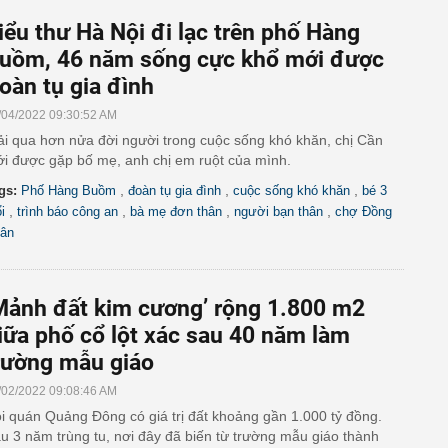
iểu thư Hà Nội đi lạc trên phố Hàng
uồm, 46 năm sống cực khổ mới được
oàn tụ gia đình
/04/2022 09:30:52 AM
ải qua hơn nửa đời người trong cuộc sống khó khăn, chị Cần
i được gặp bố mẹ, anh chị em ruột của mình.
,
,
,
gs:
Phố Hàng Buồm
đoàn tụ gia đình
cuộc sống khó khăn
bé 3
,
,
,
,
i
trình báo công an
bà mẹ đơn thân
người bạn thân
chợ Đồng
ân
Mảnh đất kim cương’ rộng 1.800 m2
iữa phố cổ lột xác sau 40 năm làm
rường mẫu giáo
/02/2022 09:08:46 AM
i quán Quảng Đông có giá trị đất khoảng gần 1.000 tỷ đồng.
u 3 năm trùng tu, nơi đây đã biến từ trường mẫu giáo thành