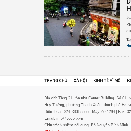
Đ
H
16
Kh
dụ
Ta
Hà
TRANG CHỦ
XÃ HỘI
KINH TẾ VĨ MÔ
K
Địa chỉ: Tầng 21, tòa nhà Center Building. Số 01,
Huy Tưởng, phường Thanh Xuân, thành phố Hà N
Điện thoại: 024 7309 5555 - Máy lẻ 41294 | Fax: 
Email: info@vccorp.vn
Chịu trách nhiệm nội dung: Bà Nguyễn Bích Minh