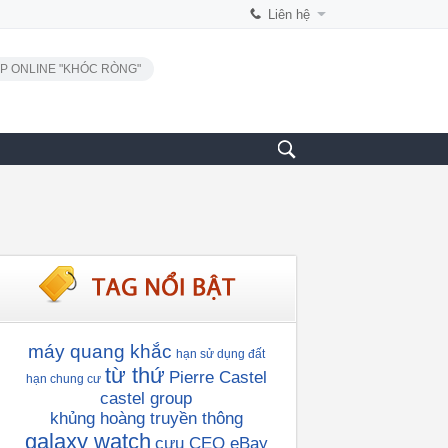
Liên hệ
P ONLINE "KHÓC RÒNG"
máy quang khắc
hạn sử dụng đất
từ thứ
Pierre Castel
hạn chung cư
castel group
khủng hoàng truyền thông
galaxy watch
cựu CEO eBay