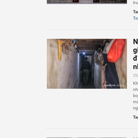
tr
Ta
Tr
N
g
đ
n
25
Kh
nh
bọ
mả
ng
Ta