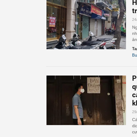
H
t
24
Ng
nh
ản
Ta
B
P
q
c
k
29
Cá
dị
cư