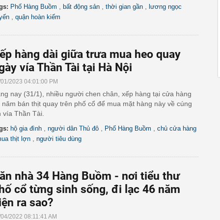
,
,
,
gs:
Phố Hàng Buồm
bất động sản
thời gian gần
lương ngọc
,
yến
quận hoàn kiếm
ếp hàng dài giữa trưa mua heo quay
gày vía Thần Tài tại Hà Nội
/01/2023 04:01:00 PM
ng nay (31/1), nhiều người chen chân, xếp hàng tại cửa hàng
 năm bán thịt quay trên phố cổ để mua mặt hàng này về cúng
n vía Thần Tài.
,
,
,
gs:
hộ gia đình
người dân Thủ đô
Phố Hàng Buồm
chủ cửa hàng
,
ua thịt lợn
người tiêu dùng
ăn nhà 34 Hàng Buồm - nơi tiểu thư
hố cổ từng sinh sống, đi lạc 46 năm
iện ra sao?
/04/2022 08:11:41 AM