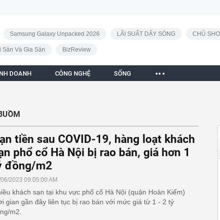
Samsung Galaxy Unpacked 2026
LÃI SUẤT DẬY SÓNG
CHỦ SHO
i Sản Và Gia Sản
BizReview
INH DOANH
CÔNG NGHỆ
SỐNG
 BUỒM
ạn tiền sau COVID-19, hàng loạt khách
ạn phổ cổ Hà Nội bị rao bán, giá hơn 1
ỷ đồng/m2
/06/2023 09:05:00 AM
iều khách sạn tại khu vực phố cổ Hà Nội (quận Hoàn Kiếm)
ời gian gần đây liên tục bị rao bán với mức giá từ 1 - 2 tỷ
ng/m2.