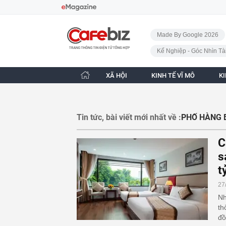
Bỏ qua điều hướng
CafeBiz - Trang chủ
Made By Google 2026
Kế Nghiệp - Góc Nhìn Tà
XÃ HỘI
KINH TẾ VĨ MÔ
K
Tin tức, bài viết mới nhất về :
PHỐ HÀNG
C
s
t
27
Nh
th
đồ