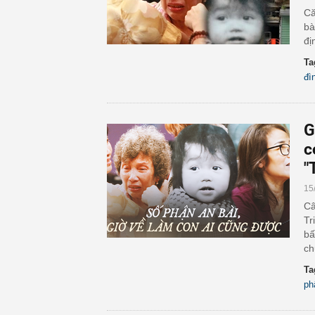
Că
bà
đị
Ta
đì
G
c
"
15
Câ
Tr
bấ
ch
Ta
ph