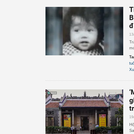
T
B
đ
13
Tr
mớ
Ta
tuổ
Xu
‘
g
t
19
Hộ
Sa