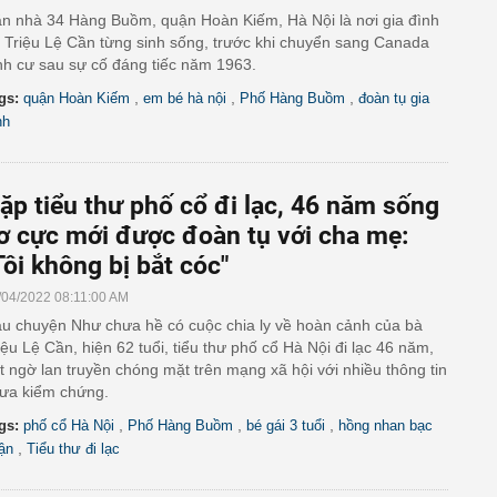
n nhà 34 Hàng Buồm, quận Hoàn Kiếm, Hà Nội là nơi gia đình
 Triệu Lệ Cần từng sinh sống, trước khi chuyển sang Canada
nh cư sau sự cố đáng tiếc năm 1963.
,
,
,
gs:
quận Hoàn Kiếm
em bé hà nội
Phố Hàng Buồm
đoàn tụ gia
nh
ặp tiểu thư phố cổ đi lạc, 46 năm sống
ơ cực mới được đoàn tụ với cha mẹ:
Tôi không bị bắt cóc"
/04/2022 08:11:00 AM
u chuyện Như chưa hề có cuộc chia ly về hoàn cảnh của bà
iệu Lệ Cần, hiện 62 tuổi, tiểu thư phố cổ Hà Nội đi lạc 46 năm,
t ngờ lan truyền chóng mặt trên mạng xã hội với nhiều thông tin
ưa kiểm chứng.
,
,
,
gs:
phố cổ Hà Nội
Phố Hàng Buồm
bé gái 3 tuổi
hồng nhan bạc
,
ận
Tiểu thư đi lạc