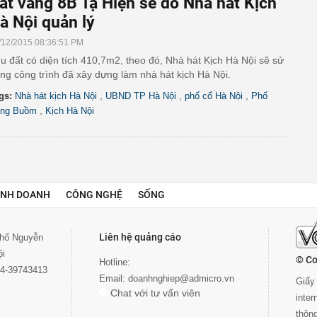
ất vàng 8B Tạ Hiện sẽ do Nhà hát Kịch
à Nội quản lý
/12/2015 08:36:51 PM
u đất có diện tích 410,7m2, theo đó, Nhà hát Kịch Hà Nội sẽ sử
ng công trình đã xây dựng làm nhà hát kịch Hà Nội.
,
,
,
gs:
Nhà hát kịch Hà Nội
UBND TP Hà Nội
phố cổ Hà Nội
Phố
,
ng Buồm
Kịch Hà Nội
INH DOANH
CÔNG NGHỆ
SỐNG
Liên hệ quảng cáo
 phố Nguyễn
ội
© Co
Hotline:
024-39743413
Email:
doanhnghiep@admicro.vn
Giấy 
Chat với tư vấn viên
inte
thôn