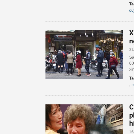
Ta
qu
X
n
31
Sá
80
xi
Ta
,
m
C
p
h
16