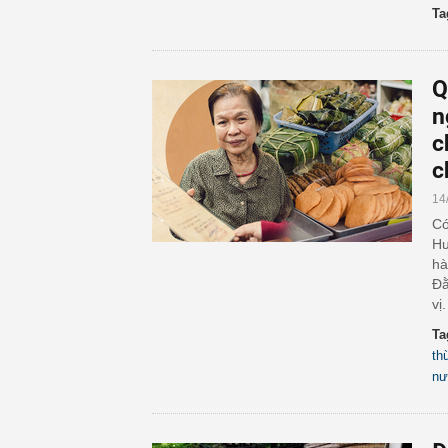
Ta
Q
n
c
c
14
Có
Hư
hà
Đằ
vị.
Ta
th
nư