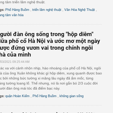
ung tâm triển lãm nghệ thuật.
,
,
,
gs:
Phố Hàng Buồm
triển lãm nghệ thuật
Văn Hóa Nghệ Thuật
ung tâm văn hóa
gười đàn ông sống trong "hộp diêm"
iữa phố cổ Hà Nội và ước mơ một ngày
ược đứng vươn vai trong chính ngôi
hà của mình
/03/2021 09:25:44 AM
ác xa với cảnh nhộn nhịp, hào nhoáng của phố cổ Hà Nội, ngôi
à của ông Xuân không khác gì hộp diêm, xung quanh được bao
c bởi những bức tường xi măng lâu ngày đã ẩm mốc, từng
ng tường loang lổ. Thế nhưng, nó là nơi gắn bó 2/3 cuộc đời
ười đàn ông mái tóc đã điểm bạc này.
,
,
gs:
quận Hoàn Kiếm
Phố Hàng Buồm
không gian sống