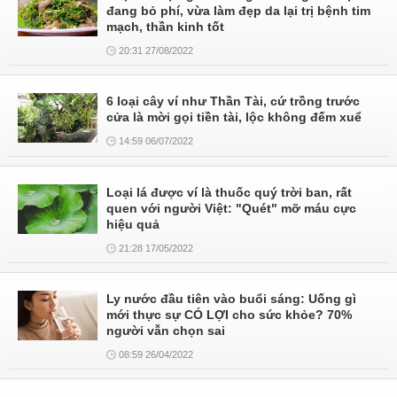
đang bỏ phí, vừa làm đẹp da lại trị bệnh tim
mạch, thần kinh tốt
20:31 27/08/2022
6 loại cây ví như Thần Tài, cứ trồng trước
cửa là mời gọi tiền tài, lộc không đếm xuể
14:59 06/07/2022
Loại lá được ví là thuốc quý trời ban, rất
quen với người Việt: "Quét" mỡ máu cực
hiệu quả
21:28 17/05/2022
Ly nước đầu tiên vào buổi sáng: Uống gì
mới thực sự CÓ LỢI cho sức khỏe? 70%
người vẫn chọn sai
08:59 26/04/2022