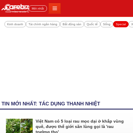
Đọc nhiều
Mới nhất
Kinh doanh
Tài chính ngân hàng
Bất động sản
Quốc tế
Sống
Special
X
TIN MỚI NHẤT: TÁC DỤNG THANH NHIỆT
Việt Nam có 5 loại rau mọc dại ở khắp vùng
quê, được thế giới săn lùng gọi là 'rau
trường thọ'