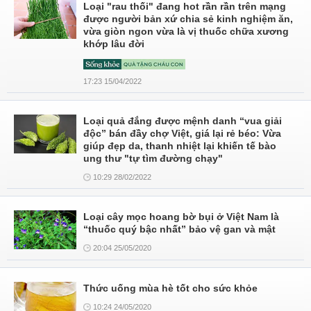
Loại "rau thối" đang hot rần rần trên mạng
được người bản xứ chia sẻ kinh nghiệm ăn,
vừa giòn ngon vừa là vị thuốc chữa xương
khớp lâu đời
17:23 15/04/2022
Loại quả đắng được mệnh danh “vua giải
độc” bán đầy chợ Việt, giá lại rẻ béo: Vừa
giúp đẹp da, thanh nhiệt lại khiến tế bào
ung thư "tự tìm đường chạy"
10:29 28/02/2022
Loại cây mọc hoang bờ bụi ở Việt Nam là
“thuốc quý bậc nhất” bảo vệ gan và mật
20:04 25/05/2020
Thức uống mùa hè tốt cho sức khỏe
10:24 24/05/2020