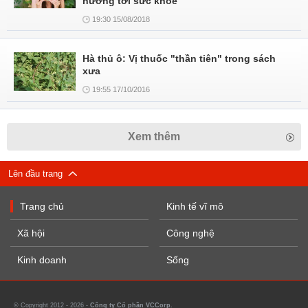
hưởng tới sức khỏe
19:30 15/08/2018
Hà thủ ô: Vị thuốc "thần tiên" trong sách
xưa
19:55 17/10/2016
Xem thêm
Lên đầu trang
Trang chủ
Kinh tế vĩ mô
Xã hội
Công nghệ
Kinh doanh
Sống
© Copyright 2012 - 2026 -
Công ty Cổ phần VCCorp.