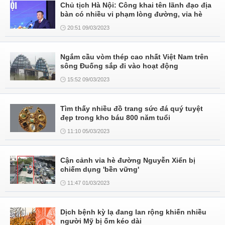
Chủ tịch Hà Nội: Công khai tên lãnh đạo địa
bàn có nhiều vi phạm lòng đường, vỉa hè
20:51 09/03/2023
Ngắm cầu vòm thép cao nhất Việt Nam trên
sông Đuống sắp đi vào hoạt động
15:52 09/03/2023
Tìm thấy nhiều đồ trang sức đá quý tuyệt
đẹp trong kho báu 800 năm tuổi
11:10 05/03/2023
Cận cảnh vỉa hè đường Nguyễn Xiển bị
chiếm dụng 'bền vững'
11:47 01/03/2023
Dịch bệnh kỳ lạ đang lan rộng khiến nhiều
người Mỹ bị ốm kéo dài