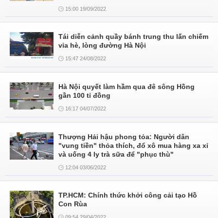
15:00 19/09/2022
Tái diễn cảnh quầy bánh trung thu lấn chiếm
vỉa hè, lòng đường Hà Nội
15:47 24/08/2022
Hà Nội quyết làm hầm qua đê sông Hồng
gần 100 tỉ đồng
16:17 04/07/2022
Thượng Hải hậu phong tỏa: Người dân
"vung tiền" thỏa thích, đổ xô mua hàng xa xỉ
và uống 4 ly trà sữa để "phục thù"
12:04 03/06/2022
TP.HCM: Chính thức khởi công cải tạo Hồ
Con Rùa
09:54 29/04/2022