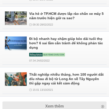
Vỉa hè ở TP.HCM được lắp rào chắn xe máy 5
năm trước hiện giờ ra sao?
09:30 28/02/2022
Đi bộ nhanh hay chậm giúp kéo dài tuổi thọ
hơn? 6 sai lầm cần tránh để không phản tác
dụng
07:34 24/02/2022
Thất nghiệp nhiều tháng, hơn 100 người dắt
díu nhau đi bộ từ Long An về Tây Nguyên
thì gặp ngay cái kết cảm động
15:01 13/10/2021
Xem thêm