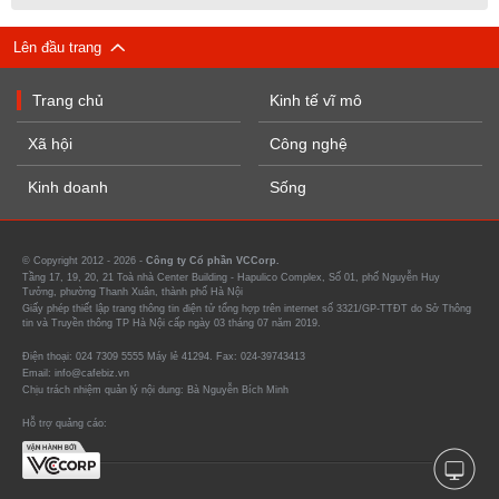
Lên đầu trang
Trang chủ
Kinh tế vĩ mô
Xã hội
Công nghệ
Kinh doanh
Sống
© Copyright 2012 - 2026 -
Công ty Cổ phần VCCorp.
Tầng 17, 19, 20, 21 Toà nhà Center Building - Hapulico Complex, Số 01, phố Nguyễn Huy
Tưởng, phường Thanh Xuân, thành phố Hà Nội
Giấy phép thiết lập trang thông tin điện tử tổng hợp trên internet số 3321/GP-TTĐT do Sở Thông
tin và Truyền thông TP Hà Nội cấp ngày 03 tháng 07 năm 2019.
Điện thoại: 024 7309 5555 Máy lẻ 41294. Fax: 024-39743413
Email: info@cafebiz.vn
Chịu trách nhiệm quản lý nội dung: Bà Nguyễn Bích Minh
Hỗ trợ quảng cáo: