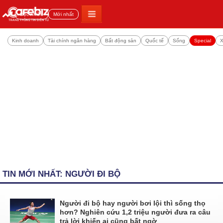
Đọc nhiều
Mới nhất
Kinh doanh
Tài chính ngân hàng
Bất động sản
Quốc tế
Sống
Special
X
TIN MỚI NHẤT: NGƯỜI ĐI BỘ
Người đi bộ hay người bơi lội thì sống thọ
hơn? Nghiên cứu 1,2 triệu người đưa ra câu
trả lời khiến ai cũng bất ngờ