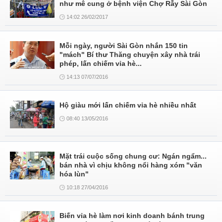
như mê cung ở bệnh viện Chợ Rẫy Sài Gòn
14:02 26/02/2017
Mỗi ngày, người Sài Gòn nhắn 150 tin
"mách" Bí thư Thăng chuyện xây nhà trái
phép, lấn chiếm vỉa hè...
14:13 07/07/2016
Hộ giàu mới lấn chiếm vỉa hè nhiều nhất
08:40 13/05/2016
Mặt trái cuộc sống chung cư: Ngán ngẩm...
bán nhà vì chịu không nổi hàng xóm "văn
hóa lùn"
10:18 27/04/2016
Biến vỉa hè làm nơi kinh doanh bánh trung