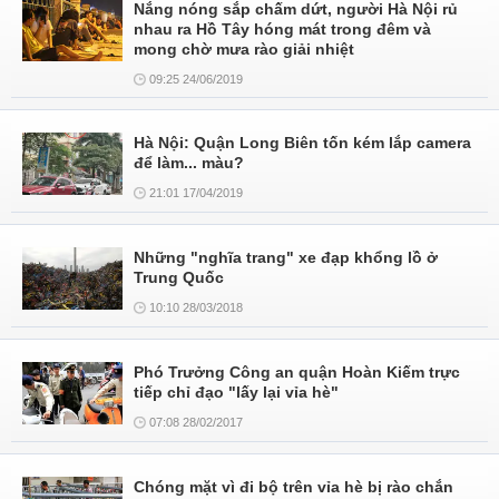
Nắng nóng sắp chấm dứt, người Hà Nội rủ
nhau ra Hồ Tây hóng mát trong đêm và
mong chờ mưa rào giải nhiệt
09:25 24/06/2019
Hà Nội: Quận Long Biên tốn kém lắp camera
để làm... màu?
21:01 17/04/2019
Những "nghĩa trang" xe đạp khổng lồ ở
Trung Quốc
10:10 28/03/2018
Phó Trưởng Công an quận Hoàn Kiếm trực
tiếp chỉ đạo "lấy lại vỉa hè"
07:08 28/02/2017
Chóng mặt vì đi bộ trên vỉa hè bị rào chắn