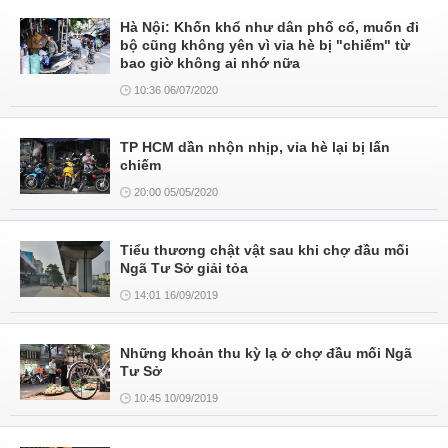
Hà Nội: Khốn khổ như dân phố cổ, muốn đi
bộ cũng không yên vì vỉa hè bị "chiếm" từ
bao giờ không ai nhớ nữa
10:36 06/07/2020
TP HCM dần nhộn nhịp, vỉa hè lại bị lấn
chiếm
20:00 05/05/2020
Tiểu thương chật vật sau khi chợ đầu mối
Ngã Tư Sở giải tỏa
14:01 16/09/2019
Những khoản thu kỳ lạ ở chợ đầu mối Ngã
Tư Sở
10:45 10/09/2019