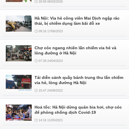
20:58 06/03/2026
Hà Nội: Vỉa hè công viên Mai Dịch ngập rác
thải, bị chiếm dụng làm bãi đỗ xe
09:16 17/06/2023
Chợ cóc ngang nhiên lấn chiếm vỉa hè và
lòng đường ở Hà Nội
07:39 24/04/2023
Tái diễn cảnh quầy bánh trung thu lấn chiếm
vỉa hè, lòng đường Hà Nội
15:47 24/08/2022
Hoả tốc: Hà Nội dừng quán bia hơi, chợ cóc
để phòng chống dịch Covid-19
14:16 11/05/2021