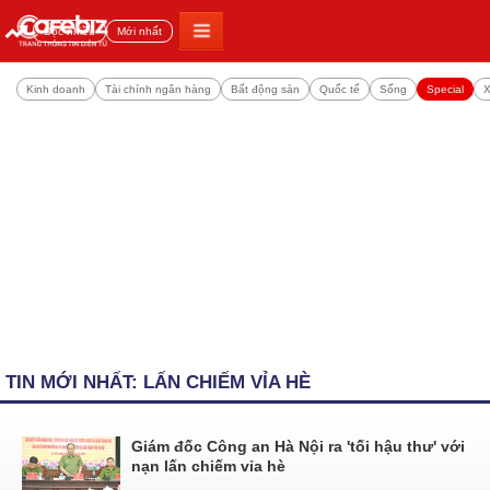
Đọc nhiều
Mới nhất
Kinh doanh
Tài chính ngân hàng
Bất động sản
Quốc tế
Sống
Special
X
TIN MỚI NHẤT: LẤN CHIẾM VỈA HÈ
Giám đốc Công an Hà Nội ra 'tối hậu thư' với
nạn lấn chiếm vỉa hè