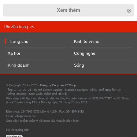
Xem thêm
Lên đầu trang
Trang chủ
Kinh tế vĩ mô
Xã hội
Công nghệ
Kinh doanh
Sống
© Copyright 2012 - 2026 -
Công ty Cổ phần VCCorp.
Tầng 17, 19, 20, 21 Toà nhà Center Building - Hapulico Complex, Số 01, phố Nguyễn Huy
Tưởng, phường Thanh Xuân, thành phố Hà Nội
Giấy phép thiết lập trang thông tin điện tử tổng hợp trên internet số 3321/GP-TTĐT do Sở Thông
tin và Truyền thông TP Hà Nội cấp ngày 03 tháng 07 năm 2019.
Điện thoại: 024 7309 5555 Máy lẻ 41294. Fax: 024-39743413
Email: info@cafebiz.vn
Chịu trách nhiệm quản lý nội dung: Bà Nguyễn Bích Minh
Hỗ trợ quảng cáo: