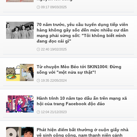
09:17 09/03/2025
70 năm trước, yêu cầu tuyển dụng tiếp viên
hàng không gây sốc đến mức nhiều cư dân
mạng phải sửng sốt: "Tôi không biết mình
đang đọc cái gì"
22:40 19/02/2025
Từ chuyện Mèo Béo tới SKIN1004: Đừng
sống với "một nửa sự thật"!
19:35 22/05/2024
Hành trình 10 năm tạo dấu ấn trên mạng xã
hội của trang Facebook độc đáo
12:04 21/12/2023
Phát hiện điểm bất thường ở cuộn giấy nhà
vệ sinh công cộng, nam thanh niên cảnh