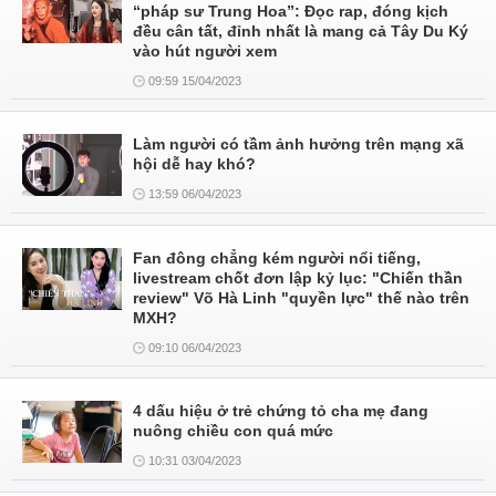
“pháp sư Trung Hoa”: Đọc rap, đóng kịch
đều cân tất, đỉnh nhất là mang cả Tây Du Ký
vào hút người xem
09:59 15/04/2023
Làm người có tầm ảnh hưởng trên mạng xã
hội dễ hay khó?
13:59 06/04/2023
Fan đông chẳng kém người nổi tiếng,
livestream chốt đơn lập kỷ lục: "Chiến thần
review" Võ Hà Linh "quyền lực" thế nào trên
MXH?
09:10 06/04/2023
4 dấu hiệu ở trẻ chứng tỏ cha mẹ đang
nuông chiều con quá mức
10:31 03/04/2023