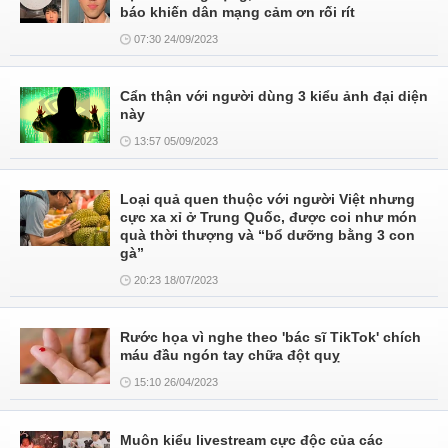
báo khiến dân mạng cảm ơn rối rít
07:30 24/09/2023
Cẩn thận với người dùng 3 kiểu ảnh đại diện
này
13:57 05/09/2023
Loại quả quen thuộc với người Việt nhưng
cực xa xỉ ở Trung Quốc, được coi như món
quà thời thượng và “bổ dưỡng bằng 3 con
gà”
20:23 18/07/2023
Rước họa vì nghe theo 'bác sĩ TikTok' chích
máu đầu ngón tay chữa đột quỵ
15:10 26/04/2023
Muôn kiểu livestream cực độc của các