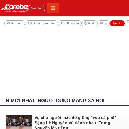
Đọc nhiều
Mới nhất
Kinh doanh
Tài chính ngân hàng
Bất động sản
Quốc tế
Sống
Special
X
TIN MỚI NHẤT: NGƯỜI DÙNG MẠNG XÃ HỘI
Vụ clip người mặc đồ giống "vua cà phê"
Đặng Lê Nguyên Vũ đánh nhau: Trung
Nguyên lên tiếng