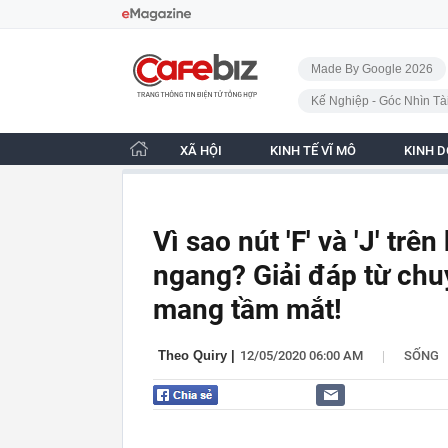
Bỏ qua điều hướng
CafeBiz - Trang chủ
Made By Google 2026
Kế Nghiệp - Góc Nhìn Tà
XÃ HỘI
KINH TẾ VĨ MÔ
KINH 
Vì sao nút 'F' và 'J' tr
ngang? Giải đáp từ chu
mang tầm mắt!
|
Theo Quiry
|
12/05/2020 06:00 AM
SỐNG