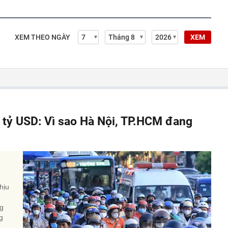
XEM THEO NGÀY
XEM
á tỷ USD: Vì sao Hà Nội, TP.HCM đang
hịu
ng
g