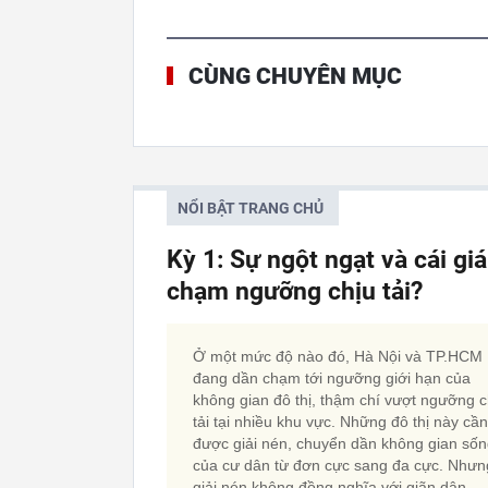
CÙNG CHUYÊN MỤC
NỔI BẬT TRANG CHỦ
Kỳ 1: Sự ngột ngạt và cái gi
chạm ngưỡng chịu tải?
Ở một mức độ nào đó, Hà Nội và TP.HCM
đang dần chạm tới ngưỡng giới hạn của
không gian đô thị, thậm chí vượt ngưỡng c
tải tại nhiều khu vực. Những đô thị này cần
được giải nén, chuyển dần không gian số
của cư dân từ đơn cực sang đa cực. Nhưn
giải nén không đồng nghĩa với giãn dân.