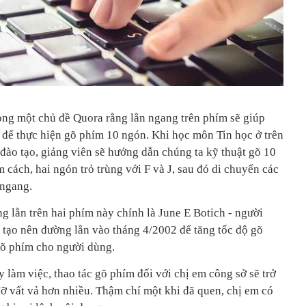
rong một chủ đề Quora rằng lằn ngang trên phím sẽ giúp
ế để thực hiện gõ phím 10 ngón. Khi học môn Tin học ở trên
đào tạo, giảng viên sẽ hướng dẫn chúng ta kỹ thuật gõ 10
m cách, hai ngón trỏ trùng với F và J, sau đó di chuyển các
 ngang.
ng lằn trên hai phím này chính là June E Botich - người
g tạo nên đường lằn vào tháng 4/2002 để tăng tốc độ gõ
gõ phím cho người dùng.
y làm việc, thao tác gõ phím đối với chị em công sở sẽ trở
ỡ vất vả hơn nhiều. Thậm chí một khi đã quen, chị em có