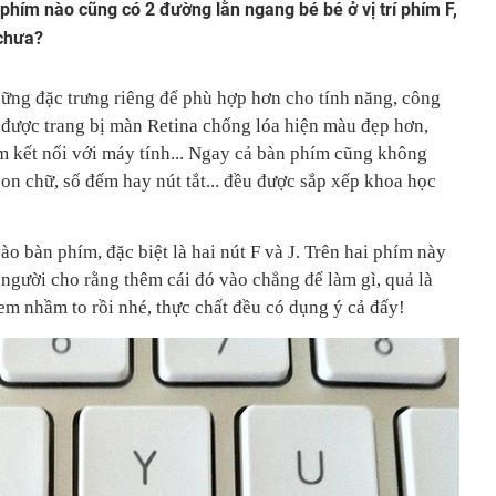
phím nào cũng có 2 đường lằn ngang bé bé ở vị trí phím F,
 chưa?
hững đặc trưng riêng để phù hợp hơn cho tính năng, công
được trang bị màn Retina chống lóa hiện màu đẹp hơn,
 kết nối với máy tính... Ngay cả bàn phím cũng không
c con chữ, số đếm hay nút tắt... đều được sắp xếp khoa học
ào bàn phím, đặc biệt là hai nút F và J. Trên hai phím này
người cho rằng thêm cái đó vào chẳng để làm gì, quả là
em nhầm to rồi nhé, thực chất đều có dụng ý cả đấy!