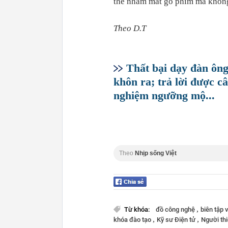
thể nhắm mắt gõ phím mà không 
Theo D.T
Thất bại dạy đàn ông
khôn ra; trả lời được câu
nghiệm ngưỡng mộ...
Theo
Nhịp sống Việt
,
Từ khóa:
đồ công nghệ
biên tập 
,
,
khóa đào tạo
Kỹ sư Điện tử
Người th