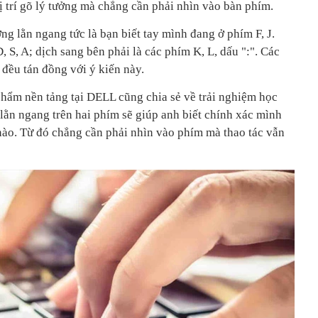
ị trí gõ lý tưởng mà chẳng cần phải nhìn vào bàn phím.
ờng lằn ngang tức là bạn biết tay mình đang ở phím F, J.
, S, A; dịch sang bên phải là các phím K, L, dấu ":". Các
 đều tán đồng với ý kiến này.
hẩm nền tảng tại DELL cũng chia sẻ về trải nghiệm học
 lằn ngang trên hai phím sẽ giúp anh biết chính xác mình
 nào. Từ đó chẳng cần phải nhìn vào phím mà thao tác vẫn