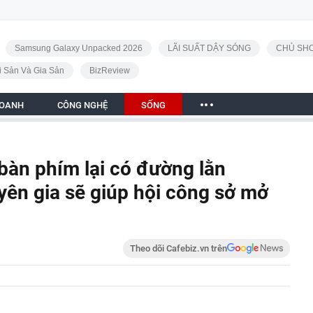
Samsung Galaxy Unpacked 2026
LÃI SUẤT DẬY SÓNG
CHỦ SHO
i Sản Và Gia Sản
BizReview
DOANH
CÔNG NGHỆ
SỐNG
ên bàn phím lại có đường lằn
yên gia sẽ giúp hội công sở mở
Theo dõi Cafebiz.vn trên