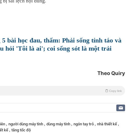
bị sai lệch nội dung.
 5 bài học đau, thấm: Phải sống tỉnh táo và
 hỏi 'Tôi là ai'; coi sống sót là một trải
Theo Quiry
Copy link
,
,
,
,
,
viên
người dùng máy tính
dùng máy tính
ngón tay trỏ
nhà thiết kế
,
iết kế
tăng tốc độ