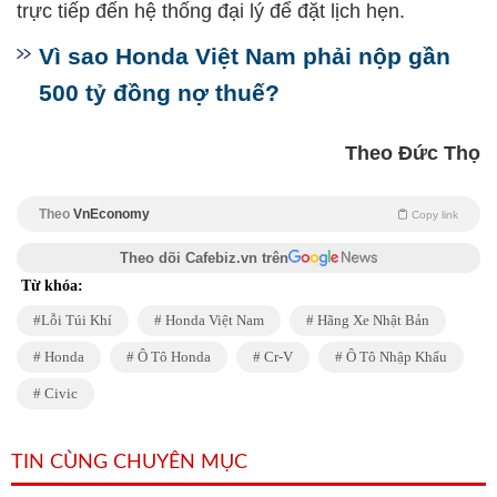
trực tiếp đến hệ thống đại lý để đặt lịch hẹn.
Vì sao Honda Việt Nam phải nộp gần
500 tỷ đồng nợ thuế?
Theo Đức Thọ
Theo
​VnEconomy
Copy link
Theo dõi Cafebiz.vn trên
Từ khóa:
Lỗi Túi Khí
Honda Việt Nam
Hãng Xe Nhật Bản
Honda
Ô Tô Honda
Cr-V
Ô Tô Nhập Khẩu
Civic
TIN CÙNG CHUYÊN MỤC