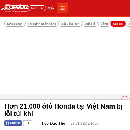
A
A
Đọc nhiều
Mới nhất
Kinh doanh
Tài chính ngân hàng
Bất động sản
Quốc tế
Sống
Special
X
Hơn 21.000 ôtô Honda tại Việt Nam bị
lỗi túi khí
|
|
0
Theo Đức Thọ
08:51 23/08/2015