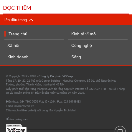
ĐỌC THÊM
Lên đầu trang
Trang chủ
Kinh tế vĩ mô
Xã hội
Công nghệ
Kinh doanh
Sống
© Copyright 2012 - 2026 -
Công ty Cổ phần VCCorp.
Tầng 17, 19, 20, 21 Toà nhà Center Building - Hapulico Complex, Số 01, phố Nguyễn Huy
Tưởng, phường Thanh Xuân, thành phố Hà Nội
Giấy phép thiết lập trang thông tin điện tử tổng hợp trên internet số 3321/GP-TTĐT do Sở Thông
tin và Truyền thông TP Hà Nội cấp ngày 03 tháng 07 năm 2019.
Điện thoại: 024 7309 5555 Máy lẻ 41294. Fax: 024-39743413
Email: info@cafebiz.vn
Chịu trách nhiệm quản lý nội dung: Bà Nguyễn Bích Minh
Hỗ trợ quảng cáo: