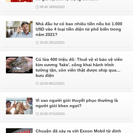
08:40 18/04/2022
Nhà đầu tư có bao nhiêu tiền nếu bỏ 1.000
USD vào 4 loại tiền điện tử phổ biến trong
năm 2021?
15:00 29/12/2021
Cú lừa 400 triệu đô: Thuê vệ sĩ bảo vệ viên
kim cương 'fake', công khai hành trình
tường tận, còn viên thật được ship qua…
bưu điện
16:59 06/12/2021
Vì sao người giỏi thuyết phục thường là
người giỏi khen ngợi?
20:00 07/10/2020
Chuyện đã xảy ra với Exxon Mobil từ đỉnh