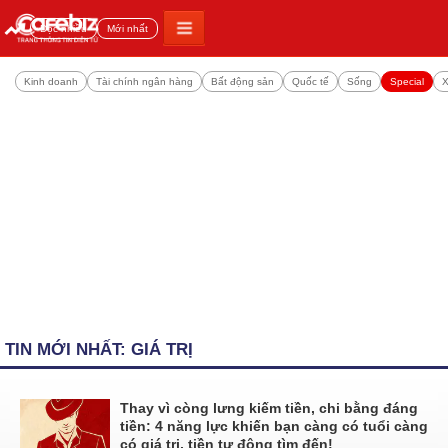
Đọc nhiều
Mới nhất
Kinh doanh
Tài chính ngân hàng
Bất động sản
Quốc tế
Sống
Special
X
TIN MỚI NHẤT: GIÁ TRỊ
Thay vì còng lưng kiếm tiền, chi bằng đáng
tiền: 4 năng lực khiến bạn càng có tuổi càng
có giá trị, tiền tự động tìm đến!