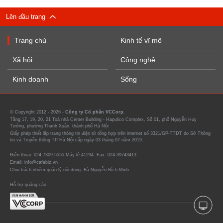
Lên đầu trang
Trang chủ
Kinh tế vĩ mô
Xã hội
Công nghệ
Kinh doanh
Sống
© Copyright 2012 - 2026 -
Công ty Cổ phần VCCorp.
Tầng 17, 19, 20, 21 Toà nhà Center Building - Hapulico Complex, Số 01, phố Nguyễn Huy
Tưởng, phường Thanh Xuân, thành phố Hà Nội
Giấy phép thiết lập trang thông tin điện tử tổng hợp trên internet số 3321/GP-TTĐT do Sở Thông
tin và Truyền thông TP Hà Nội cấp ngày 03 tháng 07 năm 2019.
Điện thoại: 024 7309 5555 Máy lẻ 41294. Fax: 024-39743413
Email: info@cafebiz.vn
Chịu trách nhiệm quản lý nội dung: Bà Nguyễn Bích Minh
Hỗ trợ quảng cáo: