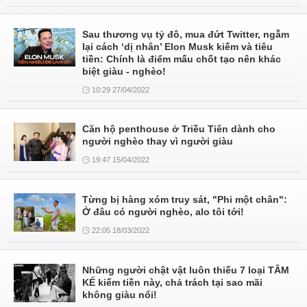
Sau thương vụ tỷ đô, mua đứt Twitter, ngẫm
lại cách ‘dị nhân’ Elon Musk kiếm và tiêu
tiền: Chính là điểm mấu chốt tạo nên khác
biệt giàu - nghèo!
10:29 27/04/2022
Căn hộ penthouse ở Triều Tiên dành cho
người nghèo thay vì người giàu
19:47 15/04/2022
Từng bị hàng xóm truy sát, "Phi một chân":
Ở đâu có người nghèo, alo tôi tới!
22:05 18/03/2022
Những người chật vật luôn thiếu 7 loại TÂM
KẾ kiếm tiền này, chả trách tại sao mãi
không giàu nổi!