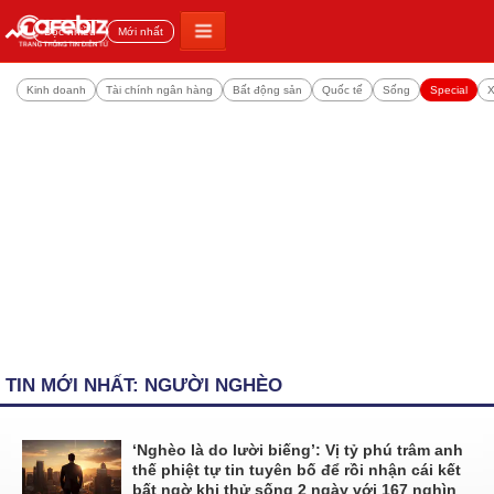
Đọc nhiều
Mới nhất
Kinh doanh
Tài chính ngân hàng
Bất động sản
Quốc tế
Sống
Special
X
TIN MỚI NHẤT: NGƯỜI NGHÈO
‘Nghèo là do lười biếng’: Vị tỷ phú trâm anh
thế phiệt tự tin tuyên bố để rồi nhận cái kết
bất ngờ khi thử sống 2 ngày với 167 nghìn