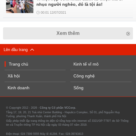
nhục người nghèo, đó là tội ác!
00:01 12/07/2021
Xem thêm
Lên đầu trang
Trang chủ
Kinh tế vĩ mô
Xã hội
Công nghệ
Kinh doanh
Sống
© Copyright 2012 - 2026 -
Công ty Cổ phần VCCorp.
Tầng 17, 19, 20, 21 Toà nhà Center Building - Hapulico Complex, Số 01, phố Nguyễn Huy
Tưởng, phường Thanh Xuân, thành phố Hà Nội
Giấy phép thiết lập trang thông tin điện tử tổng hợp trên internet số 3321/GP-TTĐT do Sở Thông
tin và Truyền thông TP Hà Nội cấp ngày 03 tháng 07 năm 2019.
Điện thoại: 024 7309 5555 Máy lẻ 41294. Fax: 024-39743413