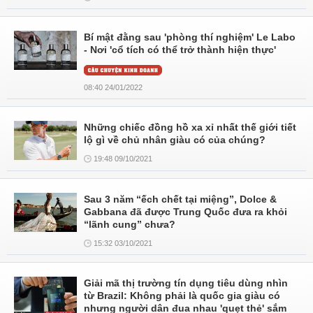
Bí mật đằng sau 'phòng thí nghiệm' Le Labo
- Nơi 'cổ tích có thể trở thành hiện thực'
08:40 24/01/2022
Những chiếc đồng hồ xa xỉ nhất thế giới tiết
lộ gì về chủ nhân giàu có của chúng?
19:48 09/10/2021
Sau 3 năm “ếch chết tại miệng”, Dolce &
Gabbana đã được Trung Quốc đưa ra khỏi
“lãnh cung” chưa?
15:32 03/10/2021
Giải mã thị trường tín dụng tiêu dùng nhìn
từ Brazil: Không phải là quốc gia giàu có
nhưng người dân đua nhau 'quẹt thẻ' sắm