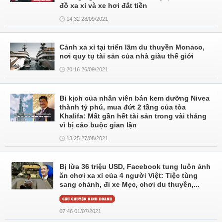
đồ xa xỉ và xe hơi đắt tiền
14:32 28/09/2021
Cảnh xa xỉ tại triển lãm du thuyền Monaco,
nơi quy tụ tài sản của nhà giàu thế giới
20:16 26/09/2021
Bi kịch của nhân viên bán kem dưỡng Nivea
thành tỷ phú, mua đứt 2 tầng của tòa
Khalifa: Mất gần hết tài sản trong vài tháng
vì bị cáo buộc gian lận
13:25 27/08/2021
Bị lừa 36 triệu USD, Facebook tung luôn ảnh
ăn chơi xa xỉ của 4 người Việt: Tiệc tùng
sang chảnh, đi xe Mẹc, chơi du thuyền,...
07:46 01/07/2021