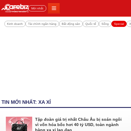
Đọc nhiều
Mới nhất
Kinh doanh
Tài chính ngân hàng
Bất động sản
Quốc tế
Sống
Special
X
TIN MỚI NHẤT: XA XỈ
Tập đoàn giá trị nhất Châu Âu bị soán ngôi
vì vốn hóa bốc hơi 40 tỷ USD, toàn ngành
hàng xa xỉ lao đao