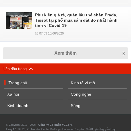
Phụ kiện giá rẻ, quán lẩu thế chân Prada,
Tissot tại phố mua sắm đắt đỏ nhất hành
tinh vì Covid-19
07:53 18/06/2020
Xem thêm
Lên đầu trang
Trang chủ
Kinh tế vĩ mô
Xã hội
Công nghệ
Kinh doanh
Sống
© Copyright 2012 - 2026 -
Công ty Cổ phần VCCorp.
Tầng 17, 19, 20, 21 Toà nhà Center Building - Hapulico Complex, Số 01, phố Nguyễn Huy