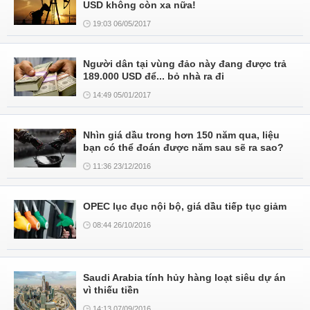
USD không còn xa nữa!
19:03 06/05/2017
Người dân tại vùng đảo này đang được trả
189.000 USD để... bỏ nhà ra đi
14:49 05/01/2017
Nhìn giá dầu trong hơn 150 năm qua, liệu
bạn có thể đoán được năm sau sẽ ra sao?
11:36 23/12/2016
OPEC lục đục nội bộ, giá dầu tiếp tục giảm
08:44 26/10/2016
Saudi Arabia tính hủy hàng loạt siêu dự án
vì thiếu tiền
14:13 07/09/2016