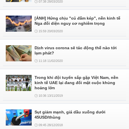
07:38 28/03/2020
[ẢNH] Hứng chịu "cú đấm kép", nền kinh tế
Nga đối diện nguy cơ nghiêm trọng
15:59 20/03/2020
Dịch virus corona sẽ tác động thế nào tới
lạm phát?
11:18 11/02/2020
Trong khi đội tuyển sắp gặp Việt Nam, nền
kinh tế UAE lại đang đối mặt cuộc khủng
hoảng lớn
10:36 13/11/2019
Sụt giảm mạnh, giá dầu xuống dưới
45USD/thùng
09:45 28/12/2018