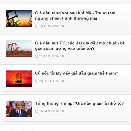
Giá dầu tăng vọt sau khi Mỹ - Trung tạm
ngưng chiến tranh thương mại
14:15 03/12/2018
Giá dầu sụt 7%, các đại gia dầu mỏ chuẩn bị
giảm sản lượng vào tuần tới?
11:13 25/11/2018
Cú sốc từ Mỹ đẩy giá dầu giảm thê thảm?
20:30 14/11/2018
Tổng thống Trump: 'Giá dầu giảm là nhờ tôi'
16:04 08/11/2018