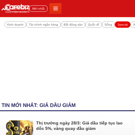
Đọc nhiều
Mới nhất
Kinh doanh
Tài chính ngân hàng
Bất động sản
Quốc tế
Sống
Special
X
TIN MỚI NHẤT: GIÁ DẦU GIẢM
Thị trường ngày 28/3: Giá dầu tiếp tục lao
dốc 5%, vàng quay đầu giảm