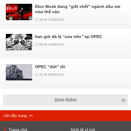
Elon Musk đang "giết chết" ngành dầu mỏ
như thế nào
16:48 17/06/2016
Iran giờ đã là “cửa trên” tại OPEC
08:35 15/06/2016
OPEC “đứt” rồi
10:35 06/06/2016
Xem thêm
Lên đầu trang
Trang chủ
Kinh tế vĩ mô