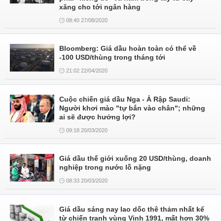
xăng cho tới ngân hàng
08:40 27/08/2020
Bloomberg: Giá dầu hoàn toàn có thể về
-100 USD/thùng trong tháng tới
21:02 22/04/2020
Cuộc chiến giá dầu Nga - Ả Rập Saudi:
Người khơi mào "tự bắn vào chân"; những
ai sẽ được hưởng lợi?
09:18 20/03/2020
Giá dầu thế giới xuống 20 USD/thùng, doanh
nghiệp trong nước lỗ nặng
08:33 20/03/2020
Giá dầu sáng nay lao dốc thê thảm nhất kể
từ chiến tranh vùng Vịnh 1991, mất hơn 30%