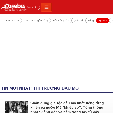
Đọc nhiều
Mới nhất
Kinh doanh
Tài chính ngân hàng
Bất động sản
Quốc tế
Sống
Special
X
TIN MỚI NHẤT: THỊ TRƯỜNG DẦU MỎ
Chân dung gia tộc dầu mỏ khét tiếng từng
khiến cả nước Mỹ “khiếp sợ”, Tổng thống
phải “kiêng dè” và nắm trong tay từ cây