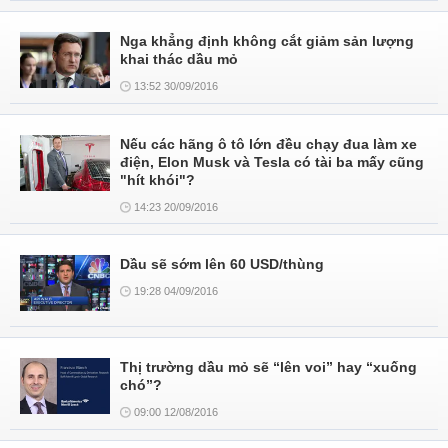
Nga khẳng định không cắt giảm sản lượng
khai thác dầu mỏ
13:52 30/09/2016
Nếu các hãng ô tô lớn đều chạy đua làm xe
điện, Elon Musk và Tesla có tài ba mấy cũng
"hít khói"?
14:23 20/09/2016
Dầu sẽ sớm lên 60 USD/thùng
19:28 04/09/2016
Thị trường dầu mỏ sẽ “lên voi” hay “xuống
chó”?
09:00 12/08/2016