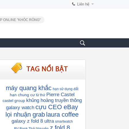
Liên hệ
P ONLINE "KHÓC RÒNG"
máy quang khắc
hạn sử dụng đất
Pierre Castel
hạn chung cư
từ thứ
khủng hoàng truyền thông
castel group
cựu CEO eBay
galaxy watch
lọi nhuận grab
laura coffee
galaxy z fold 8 ultra
smartwatch
z fold 8
BV Bank Thái Nguyên