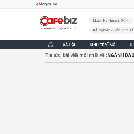
Bỏ qua điều hướng
CafeBiz - Trang chủ
Made By Google 2026
Kế Nghiệp - Góc Nhìn Tà
XÃ HỘI
KINH TẾ VĨ MÔ
K
Tin tức, bài viết mới nhất về :
NGÀNH DẦU