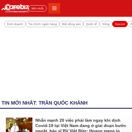
Đọc nhiều
Mới nhất
Kinh doanh
Tài chính ngân hàng
Bất động sản
Quốc tế
Sống
Special
X
TIN MỚI NHẤT: TRẦN QUỐC KHÁNH
Nhấn mạnh 20 việc phải làm ngay khi dịch
Covid-19 tại Việt Nam đang ở giai đoạn bước
ngoặt, bác sĩ BV Việt Đức: Hoang mang lo