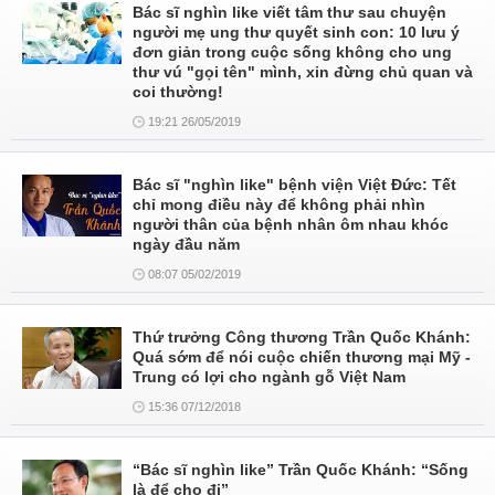
Bác sĩ nghìn like viết tâm thư sau chuyện
người mẹ ung thư quyết sinh con: 10 lưu ý
đơn giản trong cuộc sống không cho ung
thư vú "gọi tên" mình, xin đừng chủ quan và
coi thường!
19:21 26/05/2019
Bác sĩ "nghìn like" bệnh viện Việt Đức: Tết
chỉ mong điều này để không phải nhìn
người thân của bệnh nhân ôm nhau khóc
ngày đầu năm
08:07 05/02/2019
Thứ trưởng Công thương Trần Quốc Khánh:
Quá sớm để nói cuộc chiến thương mại Mỹ -
Trung có lợi cho ngành gỗ Việt Nam
15:36 07/12/2018
“Bác sĩ nghìn like” Trần Quốc Khánh: “Sống
là để cho đi”