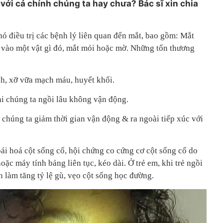
 với cả chính chúng ta hay chưa? Bác sĩ xin chia
ó điều trị các bệnh lý liên quan đến mắt, bao gồm: Mắt
g vào một vật gì đó, mắt mỏi hoặc mờ. Những tổn thương
ch, xỡ vữa mạch máu, huyết khối.
hi chúng ta ngồi lâu không vận động.
 chúng ta giảm thời gian vận động & ra ngoài tiếp xúc với
oái hoá cột sống cổ, hội chứng co cứng cơ cột sống cổ do
ặc máy tính bảng liên tục, kéo dài. Ở trẻ em, khi trẻ ngồi
 làm tăng tỷ lệ gù, vẹo cột sống học đường.