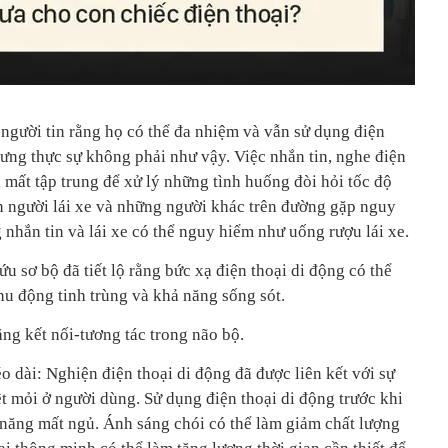
 người tin rằng họ có thể đa nhiệm và vẫn sử dụng điện
nhưng thực sự không phải như vậy. Việc nhắn tin, nghe điện
nh mất tập trung để xử lý những tình huống đòi hỏi tốc độ
 người lái xe và những người khác trên đường gặp nguy
g nhắn tin và lái xe có thể nguy hiểm như uống rượu lái xe.
u sơ bộ đã tiết lộ rằng bức xạ điện thoại di động có thể
hu động tinh trùng và khả năng sống sót.
ăng kết nối-tương tác trong não bộ.
éo dài: Nghiện điện thoại di động đã được liên kết với sự
ệt mỏi ở người dùng. Sử dụng điện thoại di động trước khi
 năng mất ngủ. Ánh sáng chói có thể làm giảm chất lượng