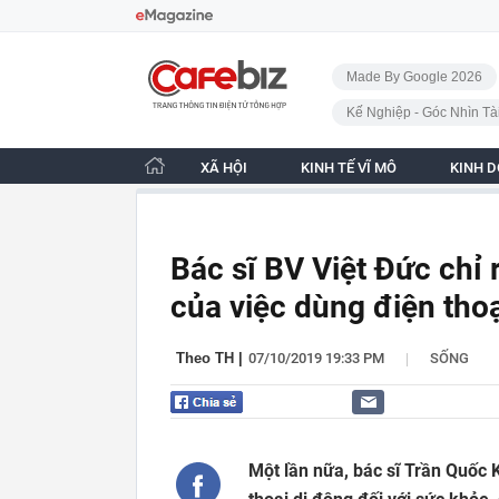
Bỏ qua điều hướng
CafeBiz - Trang chủ
Made By Google 2026
Kế Nghiệp - Góc Nhìn Tà
XÃ HỘI
KINH TẾ VĨ MÔ
KINH 
Bác sĩ BV Việt Đức chỉ 
của việc dùng điện thoạ
|
Theo TH
|
07/10/2019 19:33 PM
SỐNG
Một lần nữa, bác sĩ Trần Quốc 