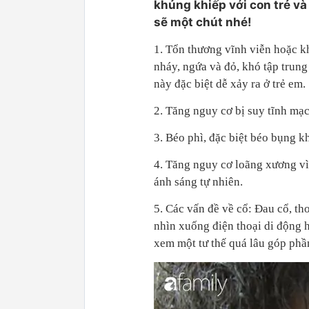
khủng khiếp với con trẻ và
sẽ một chút nhé!
1. Tổn thương vĩnh viễn hoặc kh
nháy, ngứa và đỏ, khó tập trun
này đặc biệt dễ xảy ra ở trẻ em.
2. Tăng nguy cơ bị suy tĩnh mạ
3. Béo phì, đặc biệt béo bụng k
4. Tăng nguy cơ loãng xương vì
ánh sáng tự nhiên.
5. Các vấn đề về cổ: Đau cổ, th
nhìn xuống điện thoại di động ho
xem một tư thế quá lâu góp phần