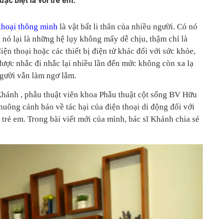
đặc biệt là với trẻ em.
thoại thông minh
là vật bất li thân của nhiều người. Có nó
 nó lại là những hệ lụy không mấy dễ chịu, thậm chí là
ện thoại hoặc các thiết bị điện tử khác đối với sức khỏe,
ã được nhắc đi nhắc lại nhiều lần đến mức không còn xa lạ
 người vẫn làm ngơ lắm.
Khánh , phẫu thuật viên khoa Phẫu thuật cột sống BV Hữu
huông cảnh báo về tác hại của điện thoại di động đối với
ới trẻ em. Trong bài viết mới của mình, bác sĩ Khánh chia sẻ