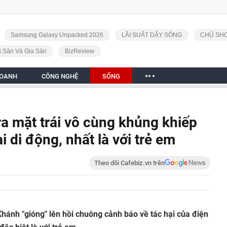
Samsung Galaxy Unpacked 2026
LÃI SUẤT DẬY SÓNG
CHỦ SHO
i Sản Và Gia Sản
BizReview
DOANH
CÔNG NGHỆ
SỐNG
ra mặt trái vô cùng khủng khiếp
i di động, nhất là với trẻ em
Theo dõi Cafebiz.vn trên
Khánh "gióng" lên hồi chuông cảnh báo về tác hại của điện