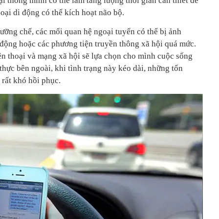
ại thông minh có thể làm tăng lượng thời gian cần thiết để
hoại di động có thể kích hoạt não bộ.
cưỡng chế, các mối quan hệ ngoại tuyến có thể bị ảnh
 động hoặc các phương tiện truyền thông xã hội quá mức.
n thoại và mạng xã hội sẽ lựa chọn cho mình cuộc sống
i thực bên ngoài, khi tình trạng này kéo dài, những tổn
 rất khó hồi phục.