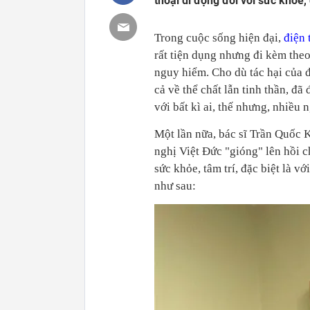
thoại di động đối với sức khỏe, 
Trong cuộc sống hiện đại,
điện 
rất tiện dụng nhưng đi kèm theo
nguy hiểm. Cho dù tác hại của đi
cả về thể chất lẫn tinh thần, đ
với bất kì ai, thế nhưng, nhiều
Một lần nữa, bác sĩ Trần Quốc 
nghị Việt Đức "gióng" lên hồi c
sức khỏe, tâm trí, đặc biệt là v
như sau: