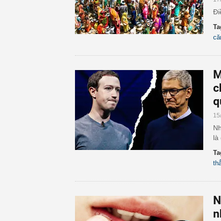
Đi
Ta
că
M
c
q
15
Nh
là 
Ta
th
N
n