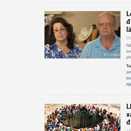
L
đ
l
25
Nế
tư
ph
Ta
si
tì
hộ
L
x
đ
17