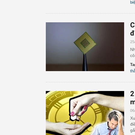
biệ
C
đ
25
Nh
cô
Ta
th
2
m
06
Xu
đi
gắ