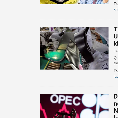
Ta
kh
T
U
k
04
Qu
th
Ta
la
D
n
N
l