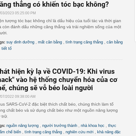
ăng thẳng có khiến tóc bạc không?
/03/2023 05:25:00 PM
ện tượng tóc bạc không chỉ là dấu hiệu của tuổi tác và thời gian
 còn đánh dấu những căng thẳng và trải nghiệm sống của một
ười.
,
,
,
gs:
suy dinh dưỡng
mất cân bằng
tình trạng căng thẳng
cân bằng
 tiết tố
hát hiện kỳ lạ về COVID-19: Khi virus
hack" vào hệ thống chuyển hóa của cơ
hể, chúng sẽ vỗ béo loài người
/07/2022 09:38:00 AM
rus SARS-CoV-2 đặc biệt thích chất béo, chúng thích làm tổ
ong chất béo và sử dụng chất béo như một nguồn năng lượng
 trữ.
,
,
,
gs:
nguồn năng lượng
người trưởng thành
nhà khoa học
thực
,
,
,
ẩm chế biến
tình trạng căng thẳng
nghiên cứu mới
khả năng đặc