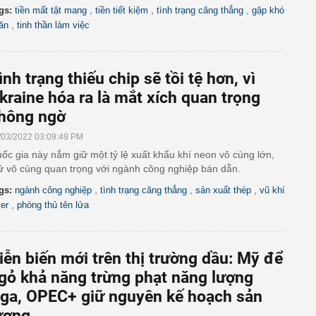
,
,
,
gs:
tiền mất tật mang
tiền tiết kiệm
tình trạng căng thẳng
gặp khó
,
ăn
tinh thần làm việc
ình trạng thiếu chip sẽ tồi tệ hơn, vì
kraine hóa ra là mắt xích quan trọng
hông ngờ
/03/2022 03:09:49 PM
ốc gia này nắm giữ một tỷ lệ xuất khẩu khí neon vô cùng lớn,
ứ vô cùng quan trọng với ngành công nghiệp bán dẫn.
,
,
,
gs:
ngành công nghiệp
tình trạng căng thẳng
sản xuất thép
vũ khí
,
ser
phòng thủ tên lửa
iễn biến mới trên thị trường dầu: Mỹ để
gỏ khả năng trừng phạt năng lượng
ga, OPEC+ giữ nguyên kế hoạch sản
ượng