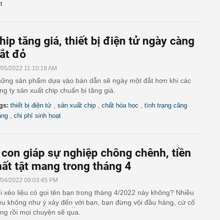
t
hip tăng giá, thiết bị điện tử ngày càng
ắt đỏ
/05/2022 11:10:18 AM
ững sản phẩm dựa vào bán dẫn sẽ ngày một đắt hơn khi các
ng ty sản xuất chip chuẩn bị tăng giá.
,
,
,
gs:
thiết bị điện tử
sản xuất chip
chất hóa học
tình trạng căng
,
ẳng
chi phí sinh hoạt
 con giáp sự nghiệp chông chênh, tiền
ất tật mang trong tháng 4
/04/2022 09:03:45 PM
i xẻo liệu có gọi tên bạn trong tháng 4/2022 này không? Nhiều
ều không như ý xảy đến với bạn, bạn đừng vội đầu hàng, cứ cố
ng rồi mọi chuyện sẽ qua.