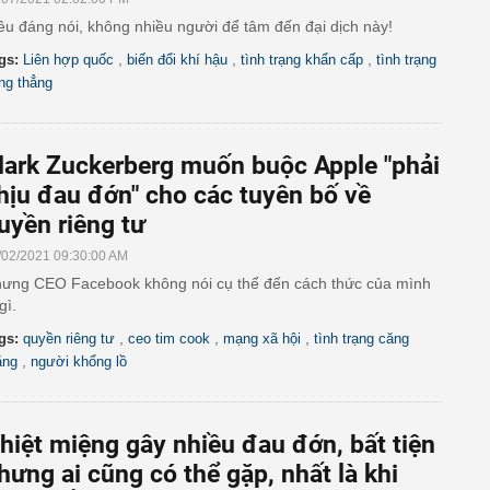
ều đáng nói, không nhiều người để tâm đến đại dịch này!
,
,
,
gs:
Liên hợp quốc
biến đổi khí hậu
tình trạng khẩn cấp
tình trạng
ng thẳng
ark Zuckerberg muốn buộc Apple "phải
hịu đau đớn" cho các tuyên bố về
uyền riêng tư
/02/2021 09:30:00 AM
ưng CEO Facebook không nói cụ thể đến cách thức của mình
gì.
,
,
,
gs:
quyền riêng tư
ceo tim cook
mạng xã hội
tình trạng căng
,
ẳng
người khổng lồ
hiệt miệng gây nhiều đau đớn, bất tiện
hưng ai cũng có thể gặp, nhất là khi