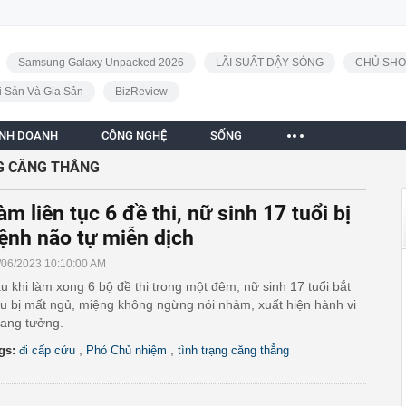
Samsung Galaxy Unpacked 2026
LÃI SUẤT DẬY SÓNG
CHỦ SHO
i Sản Và Gia Sản
BizReview
INH DOANH
CÔNG NGHỆ
SỐNG
G CĂNG THẲNG
àm liên tục 6 đề thi, nữ sinh 17 tuổi bị
ệnh não tự miễn dịch
/06/2023 10:10:00 AM
u khi làm xong 6 bộ đề thi trong một đêm, nữ sinh 17 tuổi bắt
u bị mất ngủ, miệng không ngừng nói nhảm, xuất hiện hành vi
ang tưởng.
,
,
gs:
đi cấp cứu
Phó Chủ nhiệm
tình trạng căng thẳng