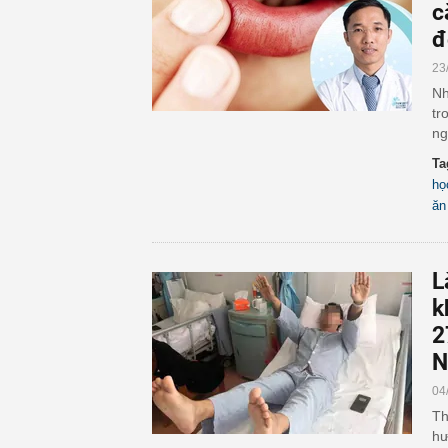
c
đ
23
Nh
tr
ng
Ta
họ
ăn
L
k
2
N
04
Th
hư