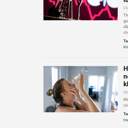
03
Th
gi
dầ
ch
Ta
kh
H
n
k
06
Mộ
có
Ta
tr