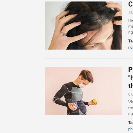
C
13
Hi
mà
ng
Ta
nội
P
"
t
07
Vi
tr
dự
Ta
ph