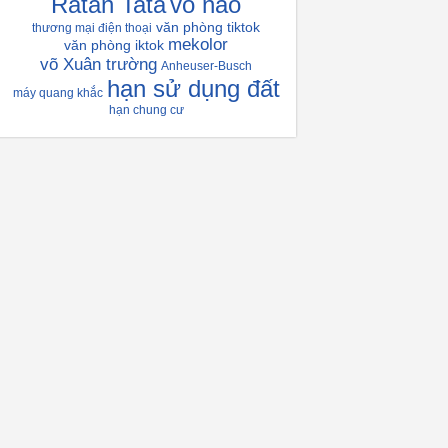
Ratan Tata
vỏ não
văn phòng tiktok
thương mại điện thoại
mekolor
văn phòng iktok
võ Xuân trường
Anheuser-Busch
hạn sử dụng đất
máy quang khắc
hạn chung cư