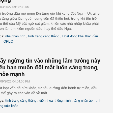
/03/2022 09:38:38 AM
ị trường dầu mỏ nóng lên từng giờ khi xung đột Nga – Ukraine
a tăng giữa lúc nguồn cung vốn đã thiếu hụt, trong khi tồn trữ
u thô của Mỹ bất ngờ sụt giảm, khiến các nhà nhập khẩu phải
en lấn tìm kiếm nguồn dầu thay thế dầu Nga.
,
,
gs:
nhà phân tích
tình trạng căng thẳng
Hoạt động khai thác dầu
,
í
OPEC
ãy ngừng tin vào những lầm tưởng này
ếu bạn muốn đôi mắt luôn sáng trong,
hỏe mạnh
/09/2021 04:04:55 PM
t loạt vấn đề sức khỏe, từ tiểu đường đến bệnh tự miễn, đều
 thể gây ra các vấn đề về mắt.
,
,
,
gs:
tình trạng căng thẳng
điện thoại thông minh
tăng nhãn áp
tình
ạng sức khỏe