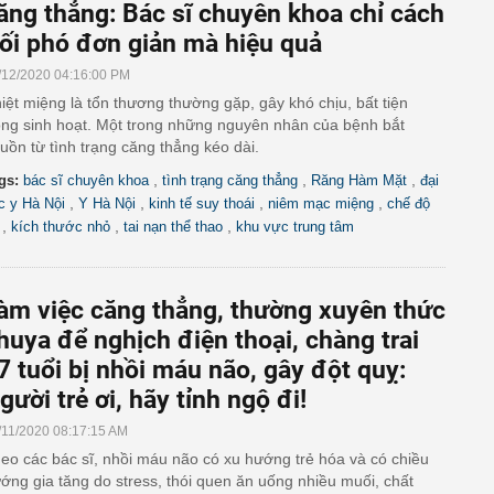
ăng thẳng: Bác sĩ chuyên khoa chỉ cách
ối phó đơn giản mà hiệu quả
/12/2020 04:16:00 PM
iệt miệng là tổn thương thường gặp, gây khó chịu, bất tiện
ong sinh hoạt. Một trong những nguyên nhân của bệnh bắt
uồn từ tình trạng căng thẳng kéo dài.
,
,
,
gs:
bác sĩ chuyên khoa
tình trạng căng thẳng
Răng Hàm Mặt
đại
,
,
,
,
c y Hà Nội
Y Hà Nội
kinh tế suy thoái
niêm mạc miệng
chế độ
,
,
,
kích thước nhỏ
tai nạn thể thao
khu vực trung tâm
àm việc căng thẳng, thường xuyên thức
huya để nghịch điện thoại, chàng trai
7 tuổi bị nhồi máu não, gây đột quỵ:
gười trẻ ơi, hãy tỉnh ngộ đi!
/11/2020 08:17:15 AM
eo các bác sĩ, nhồi máu não có xu hướng trẻ hóa và có chiều
ớng gia tăng do stress, thói quen ăn uống nhiều muối, chất