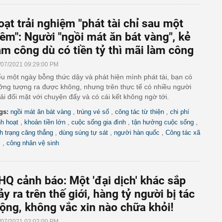
oạt trải nghiệm "phát tài chỉ sau một
êm": Người "ngồi mát ăn bát vàng", kẻ
àm công dù có tiền tỷ thì mãi làm công
/07/2021 09:29:00 PM
u một ngày bỗng thức dậy và phát hiện mình phát tài, bạn có
ởng tượng ra được không, nhưng trên thực tế có nhiều người
ải đối mặt với chuyện đấy và có cái kết không ngờ tới.
,
,
,
gs:
ngồi mát ăn bát vàng
trúng vé số
công tác từ thiện
chi phí
,
,
,
,
nh hoạt
khoản tiền lớn
cuộc sống gia đình
tận hưởng cuộc sống
,
,
,
nh trạng căng thẳng
dùng súng tự sát
người hàn quốc
Công tác xã
,
i
công nhân vệ sinh
HQ cảnh báo: Một 'đại dịch' khác sắp
ảy ra trên thế giới, hàng tỷ người bị tác
ộng, không vắc xin nào chữa khỏi!
/07/2021 02:02:00 PM