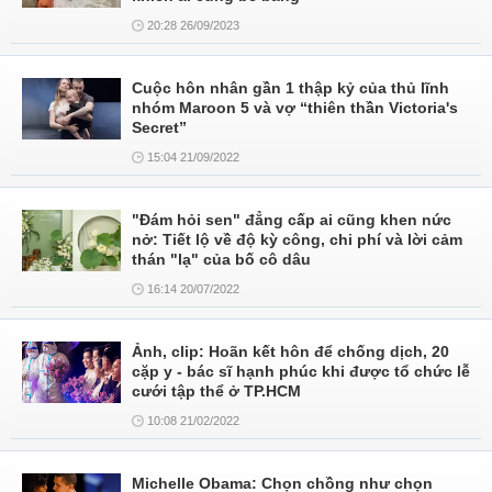
20:28 26/09/2023
Cuộc hôn nhân gần 1 thập kỷ của thủ lĩnh
nhóm Maroon 5 và vợ “thiên thần Victoria's
Secret”
15:04 21/09/2022
"Đám hỏi sen" đẳng cấp ai cũng khen nức
nở: Tiết lộ về độ kỳ công, chi phí và lời cảm
thán "lạ" của bố cô dâu
16:14 20/07/2022
Ảnh, clip: Hoãn kết hôn để chống dịch, 20
cặp y - bác sĩ hạnh phúc khi được tổ chức lễ
cưới tập thể ở TP.HCM
10:08 21/02/2022
Michelle Obama: Chọn chồng như chọn