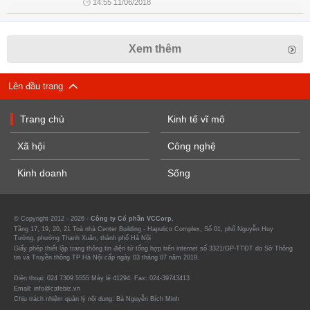
14:55 11/06/2018
Xem thêm
Lên đầu trang
Trang chủ
Kinh tế vĩ mô
Xã hội
Công nghệ
Kinh doanh
Sống
© Copyright 2012 - 2026 -
Công ty Cổ phần VCCorp.
Tầng 17, 19, 20, 21 Toà nhà Center Building - Hapulico Complex, Số 01, phố Nguyễn Huy
Tưởng, phường Thanh Xuân, thành phố Hà Nội
Giấy phép thiết lập trang thông tin điện tử tổng hợp trên internet số 3321/GP-TTĐT do Sở Thông
tin và Truyền thông TP Hà Nội cấp ngày 03 tháng 07 năm 2019.
Điện thoại: 024 7309 5555 Máy lẻ 41294. Fax: 024-39743413
Email: info@cafebiz.vn
Chịu trách nhiệm quản lý nội dung: Bà Nguyễn Bích Minh