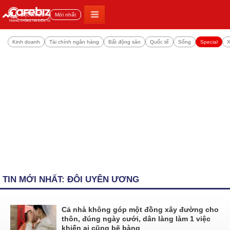
Đọc nhiều
Mới nhất
Kinh doanh
Tài chính ngân hàng
Bất động sản
Quốc tế
Sống
Special
X
TIN MỚI NHẤT: ĐÔI UYÊN ƯƠNG
Cả nhà không góp một đồng xây đường cho
thôn, đúng ngày cưới, dân làng làm 1 việc
khiến ai cũng bẽ bàng