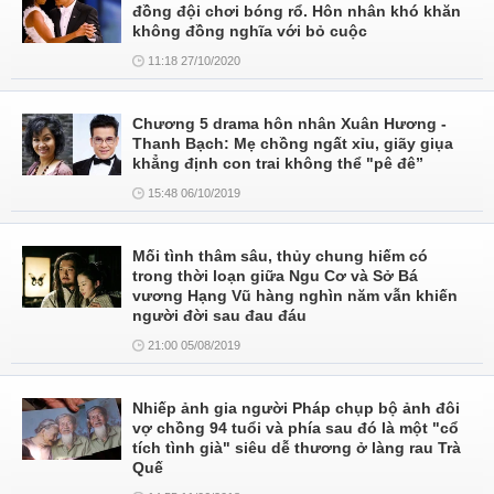
đồng đội chơi bóng rổ. Hôn nhân khó khăn
không đồng nghĩa với bỏ cuộc
11:18 27/10/2020
Chương 5 drama hôn nhân Xuân Hương -
Thanh Bạch: Mẹ chồng ngất xỉu, giãy giụa
khẳng định con trai không thể "pê đê”
15:48 06/10/2019
Mối tình thâm sâu, thủy chung hiếm có
trong thời loạn giữa Ngu Cơ và Sở Bá
vương Hạng Vũ hàng nghìn năm vẫn khiến
người đời sau đau đáu
21:00 05/08/2019
Nhiếp ảnh gia người Pháp chụp bộ ảnh đôi
vợ chồng 94 tuổi và phía sau đó là một "cổ
tích tình già" siêu dễ thương ở làng rau Trà
Quế