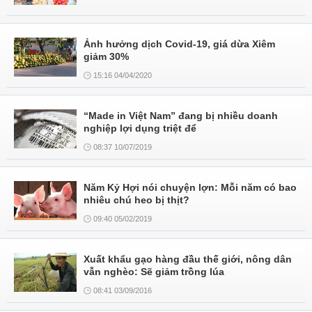
Ảnh hưởng dịch Covid-19, giá dừa Xiêm
giảm 30%
15:16 04/04/2020
“Made in Việt Nam” đang bị nhiều doanh
nghiệp lợi dụng triệt để
08:37 10/07/2019
Năm Kỷ Hợi nói chuyện lợn: Mỗi năm có bao
nhiêu chú heo bị thịt?
09:40 05/02/2019
Xuất khẩu gạo hàng đầu thế giới, nông dân
vẫn nghèo: Sẽ giảm trồng lúa
08:41 03/09/2016