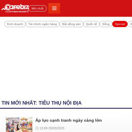
Đọc nhiều
Mới nhất
Kinh doanh
Tài chính ngân hàng
Bất động sản
Quốc tế
Sống
Special
X
TIN MỚI NHẤT: TIÊU THỤ NỘI ĐỊA
Áp lực cạnh tranh ngày càng lớn
13:09 25/03/2023