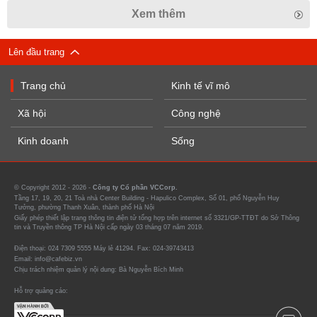
Xem thêm
Lên đầu trang
Trang chủ
Kinh tế vĩ mô
Xã hội
Công nghệ
Kinh doanh
Sống
© Copyright 2012 - 2026 -
Công ty Cổ phần VCCorp.
Tầng 17, 19, 20, 21 Toà nhà Center Building - Hapulico Complex, Số 01, phố Nguyễn Huy
Tưởng, phường Thanh Xuân, thành phố Hà Nội
Giấy phép thiết lập trang thông tin điện tử tổng hợp trên internet số 3321/GP-TTĐT do Sở Thông
tin và Truyền thông TP Hà Nội cấp ngày 03 tháng 07 năm 2019.
Điện thoại: 024 7309 5555 Máy lẻ 41294. Fax: 024-39743413
Email: info@cafebiz.vn
Chịu trách nhiệm quản lý nội dung: Bà Nguyễn Bích Minh
Hỗ trợ quảng cáo: