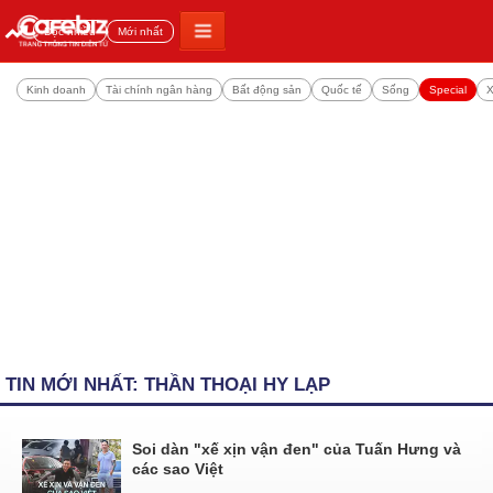
Đọc nhiều
Mới nhất
Kinh doanh
Tài chính ngân hàng
Bất động sản
Quốc tế
Sống
Special
X
TIN MỚI NHẤT: THẦN THOẠI HY LẠP
Soi dàn "xế xịn vận đen" của Tuấn Hưng và
các sao Việt