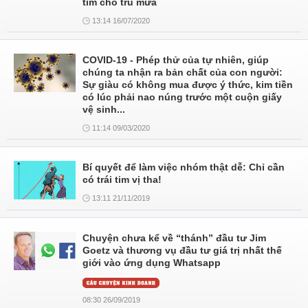
tìm chỗ trú mưa
13:14 16/07/2020
COVID-19 - Phép thử của tự nhiên, giúp
chúng ta nhận ra bản chất của con người:
Sự giàu có không mua được ý thức, kim tiền
có lúc phải nao núng trước một cuộn giấy
vệ sinh...
11:14 09/03/2020
Bí quyết để làm việc nhóm thật dễ: Chỉ cần
có trái tim vị tha!
13:11 21/11/2019
Chuyện chưa kể về “thánh” đầu tư Jim
Goetz và thương vụ đầu tư giá trị nhất thế
giới vào ứng dụng Whatsapp
08:30 26/09/2019