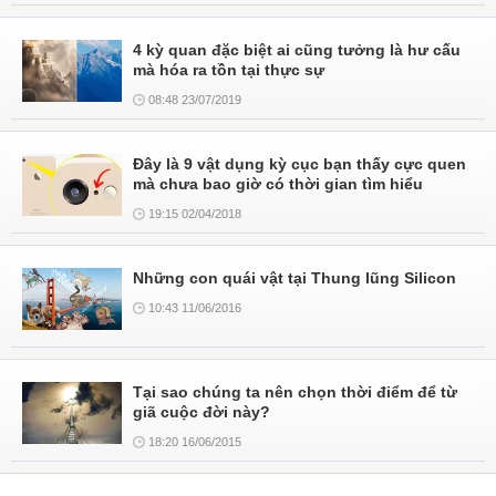
4 kỳ quan đặc biệt ai cũng tưởng là hư cấu
mà hóa ra tồn tại thực sự
08:48 23/07/2019
Đây là 9 vật dụng kỳ cục bạn thấy cực quen
mà chưa bao giờ có thời gian tìm hiểu
19:15 02/04/2018
Những con quái vật tại Thung lũng Silicon
10:43 11/06/2016
Tại sao chúng ta nên chọn thời điểm để từ
giã cuộc đời này?
18:20 16/06/2015