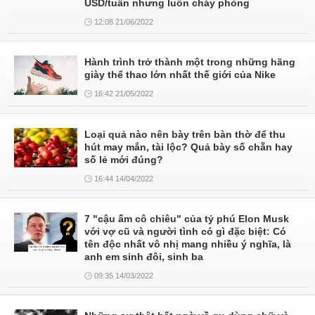
USD/tuần nhưng luôn cháy phòng
12:08 21/06/2022
Hành trình trở thành một trong những hãng
giày thể thao lớn nhất thế giới của Nike
16:42 21/05/2022
Loại quả nào nên bày trên bàn thờ để thu
hút may mắn, tài lộc? Quả bày số chẵn hay
số lẻ mới đúng?
16:44 14/04/2022
7 "cậu ấm cô chiêu" của tỷ phú Elon Musk
với vợ cũ và người tình có gì đặc biệt: Có
tên độc nhất vô nhị mang nhiều ý nghĩa, là
anh em sinh đôi, sinh ba
09:35 14/03/2022