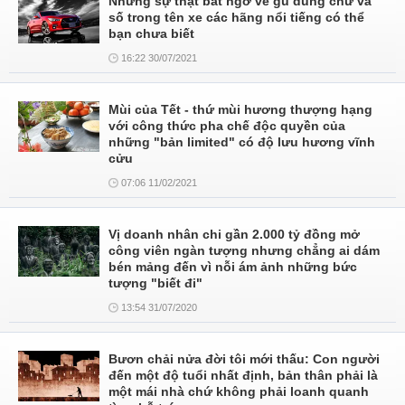
Những sự thật bất ngờ về gu dùng chữ và
số trong tên xe các hãng nổi tiếng có thể
bạn chưa biết
16:22 30/07/2021
Mùi của Tết - thứ mùi hương thượng hạng
với công thức pha chế độc quyền của
những "bản limited" có độ lưu hương vĩnh
cửu
07:06 11/02/2021
Vị doanh nhân chi gần 2.000 tỷ đồng mở
công viên ngàn tượng nhưng chẳng ai dám
bén mảng đến vì nỗi ám ảnh những bức
tượng "biết đi"
13:54 31/07/2020
Bươn chải nửa đời tôi mới thấu: Con người
đến một độ tuổi nhất định, bản thân phải là
một mái nhà chứ không phải loanh quanh