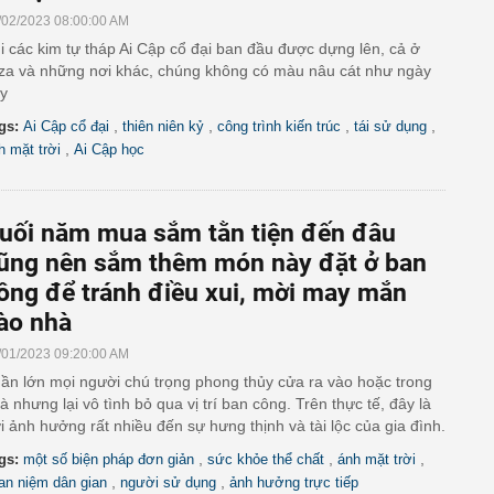
/02/2023 08:00:00 AM
i các kim tự tháp Ai Cập cổ đại ban đầu được dựng lên, cả ở
za và những nơi khác, chúng không có màu nâu cát như ngày
y
,
,
,
,
gs:
Ai Cập cổ đại
thiên niên kỷ
công trình kiến trúc
tái sử dụng
,
h mặt trời
Ai Cập học
uối năm mua sắm tằn tiện đến đâu
ũng nên sắm thêm món này đặt ở ban
ông để tránh điều xui, mời may mắn
ào nhà
/01/2023 09:20:00 AM
ần lớn mọi người chú trọng phong thủy cửa ra vào hoặc trong
à nhưng lại vô tình bỏ qua vị trí ban công. Trên thực tế, đây là
i ảnh hưởng rất nhiều đến sự hưng thịnh và tài lộc của gia đình.
,
,
,
gs:
một số biện pháp đơn giản
sức khỏe thể chất
ánh mặt trời
,
,
an niệm dân gian
người sử dụng
ảnh hưởng trực tiếp