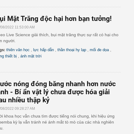
ụi Mặt Trăng độc hại hơn bạn tưởng!
/08/2022 11:53:00 AM
eo Live Science giải thích, bụi mặt trăng thực sự rất có hại cho
n người.
,
,
,
,
gs:
thiên văn học
lực hấp dẫn
thần thoại hy lạp
mối đe dọa
,
ng thiết bị
ánh mặt trời
ước nóng đóng băng nhanh hơn nước
ạnh - Bí ẩn vật lý chưa được hóa giải
au nhiều thập kỷ
/08/2022 09:28:27 AM
ới khoa học vẫn chưa tìm được tiếng nói chung, khi hiệu ứng
emba kỳ lạ vẫn tránh né ánh mắt tò mò của các nhà nghiên
u.