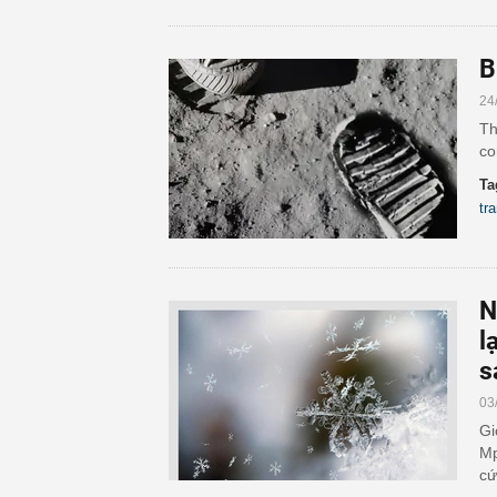
B
24
Th
co
Ta
tra
N
l
s
03
Gi
Mp
cứ