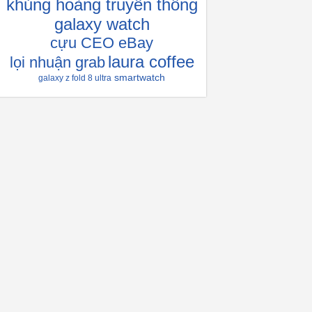
khủng hoàng truyền thông
galaxy watch
cựu CEO eBay
laura coffee
lọi nhuận grab
smartwatch
galaxy z fold 8 ultra