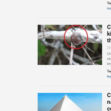
Ta
mạ
C
k
t
11
Ch
nh
lớ
Ta
hu
C
n
c