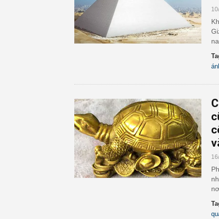
10
Kh
Gi
na
Ta
án
C
c
c
v
16
Ph
nh
nơ
Ta
qu