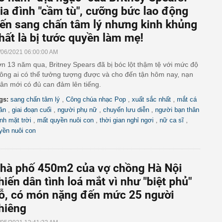
ia đình "cầm tù", cưỡng bức lao động
ến sang chấn tâm lý nhưng kinh khủng
hất là bị tước quyền làm mẹ!
/06/2021 06:00:00 AM
n 13 năm qua, Britney Spears đã bị bóc lột thậm tệ với mức độ
ông ai có thể tưởng tượng được và cho đến tận hôm nay, nạn
ân mới có đủ can đảm lên tiếng.
,
,
,
gs:
sang chấn tâm lý
Công chúa nhạc Pop
xuất sắc nhất
mắt cá
,
,
,
,
ân
giai đoạn cuối
người phụ nữ
chuyến lưu diễn
người bạn thân
,
,
,
,
nh mặt trời
mất quyền nuôi con
thời gian nghỉ ngơi
nữ ca sĩ
yền nuôi con
hà phố 450m2 của vợ chồng Hà Nội
hiến dân tình loá mắt vì như "biệt phủ"
ỗ, có món nặng đến mức 25 người
hiêng