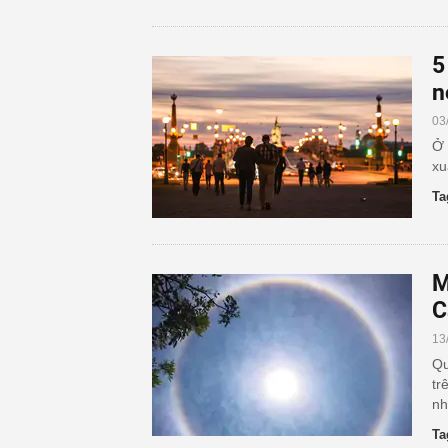
5
n
03
Ở 
xu
Ta
M
C
13
Qu
tr
nh
Ta