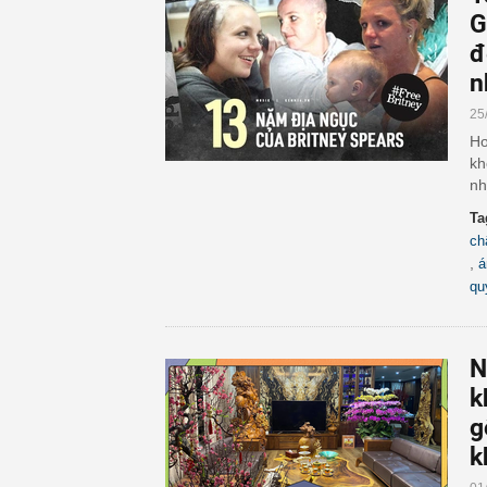
G
đ
n
25
Hơ
kh
nh
Ta
ch
,
á
qu
N
k
g
k