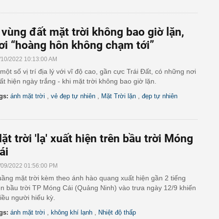
 vùng đất mặt trời không bao giờ lặn,
ơi “hoàng hôn không chạm tới”
/10/2022 10:13:00 AM
một số vị trí địa lý với vĩ độ cao, gần cực Trái Đất, có những nơi
ất hiện ngày trắng - khi mặt trời không bao giờ lặn.
,
,
,
gs:
ánh mặt trời
vẻ đẹp tự nhiên
Mặt Trời lặn
đẹp tự nhiên
ặt trời 'lạ' xuất hiện trên bầu trời Móng
ái
/09/2022 01:56:00 PM
ầng mặt trời kèm theo ánh hào quang xuất hiện gần 2 tiếng
ên bầu trời TP Móng Cái (Quảng Ninh) vào trưa ngày 12/9 khiến
iều người hiếu kỳ.
,
,
gs:
ánh mặt trời
không khí lạnh
Nhiệt độ thấp