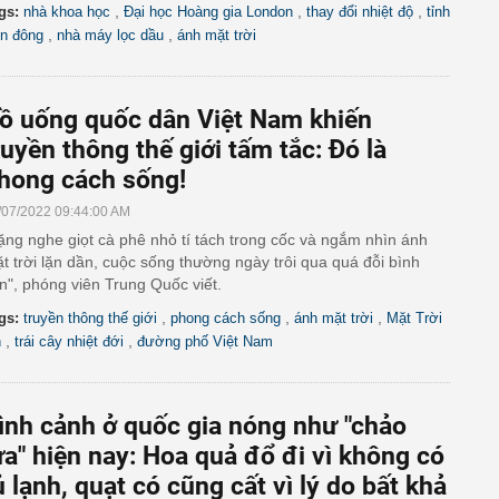
,
,
,
gs:
nhà khoa học
Đại học Hoàng gia London
thay đổi nhiệt độ
tỉnh
,
,
n đông
nhà máy lọc dầu
ánh mặt trời
ồ uống quốc dân Việt Nam khiến
ruyền thông thế giới tấm tắc: Đó là
hong cách sống!
/07/2022 09:44:00 AM
ặng nghe giọt cà phê nhỏ tí tách trong cốc và ngắm nhìn ánh
t trời lặn dần, cuộc sống thường ngày trôi qua quá đỗi bình
n", phóng viên Trung Quốc viết.
,
,
,
gs:
truyền thông thế giới
phong cách sống
ánh mặt trời
Mặt Trời
,
,
n
trái cây nhiệt đới
đường phố Việt Nam
ình cảnh ở quốc gia nóng như "chảo
ửa" hiện nay: Hoa quả đổ đi vì không có
ủ lạnh, quạt có cũng cất vì lý do bất khả