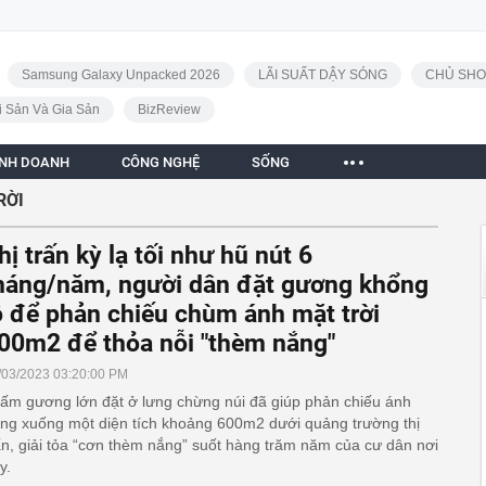
Samsung Galaxy Unpacked 2026
LÃI SUẤT DẬY SÓNG
CHỦ SHO
i Sản Và Gia Sản
BizReview
INH DOANH
CÔNG NGHỆ
SỐNG
RỜI
hị trấn kỳ lạ tối như hũ nút 6
háng/năm, người dân đặt gương khổng
ồ để phản chiếu chùm ánh mặt trời
00m2 để thỏa nỗi "thèm nắng"
/03/2023 03:20:00 PM
tấm gương lớn đặt ở lưng chừng núi đã giúp phản chiếu ánh
ng xuống một diện tích khoảng 600m2 dưới quảng trường thị
ấn, giải tỏa “cơn thèm nắng” suốt hàng trăm năm của cư dân nơi
y.