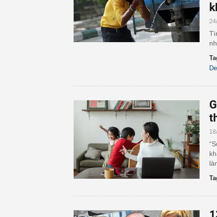
k
24
Tì
nh
Ta
De
G
t
18
“S
kh
là
Ta
1