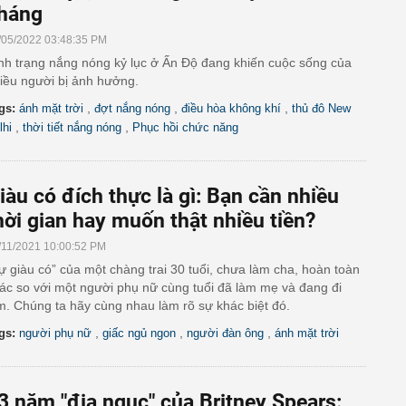
háng
/05/2022 03:48:35 PM
nh trạng nắng nóng kỷ lục ở Ấn Độ đang khiến cuộc sống của
iều người bị ảnh hưởng.
,
,
,
gs:
ánh mặt trời
đợt nắng nóng
điều hòa không khí
thủ đô New
,
,
lhi
thời tiết nắng nóng
Phục hồi chức năng
iàu có đích thực là gì: Bạn cần nhiều
hời gian hay muốn thật nhiều tiền?
/11/2021 10:00:52 PM
ự giàu có” của một chàng trai 30 tuổi, chưa làm cha, hoàn toàn
ác so với một người phụ nữ cùng tuổi đã làm mẹ và đang đi
m. Chúng ta hãy cùng nhau làm rõ sự khác biệt đó.
,
,
,
gs:
người phụ nữ
giấc ngủ ngon
người đàn ông
ánh mặt trời
3 năm "địa ngục" của Britney Spears: