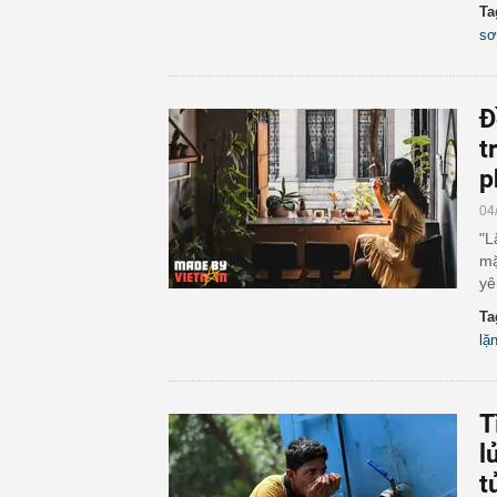
Ta
sơ
Đ
t
p
04
"L
mặ
yê
Ta
lặ
T
l
t