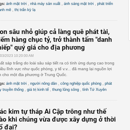
,
,
,
gs:
ánh mặt trời
nhà máy sản xuất
ánh sáng mặt trời
phát triển
,
nh mẽ
thị trấn kỳ lạ
on sâu nhỏ giúp cả làng quê phát tài,
iếm hàng chục tỷ, trở thành tấm "danh
hiếp" quý giá cho địa phương
/03/2023 10:20:00 AM
ất sáp trắng do loài sâu sáp tiết ra có tính ứng dụng cao trong
iều lĩnh vực như quốc phòng, y tế v.v... đã mang lại nguồn lợi
n cho một địa phương ở Trung Quốc.
,
,
,
gs:
ánh mặt trời
người nông dân
công nghiệp quốc phòng
phát
,
,
,
y truyền thống
giá trị kinh tế
thung lũng sông
tỉnh Tứ Xuyên
ác kim tự tháp Ai Cập trông như thế
ào khi chúng vừa được xây dựng ở thời
ổ đại?