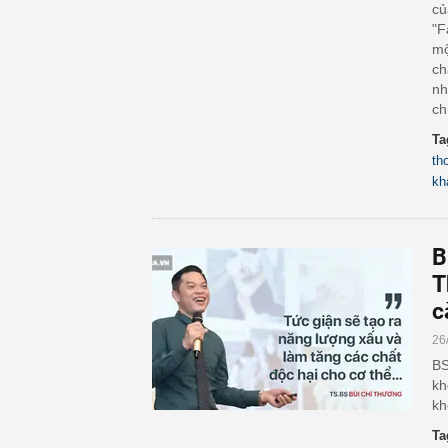
củ
"F
mộ
ch
nh
ch
Ta
th
kh
B
T
c
26
BS
kh
kh
Ta