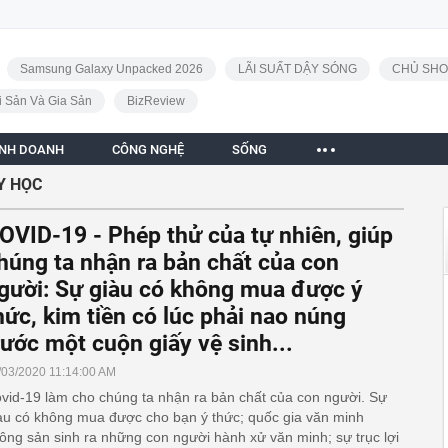
Samsung Galaxy Unpacked 2026
LÃI SUẤT DẬY SÓNG
CHỦ SHO
i Sản Và Gia Sản
BizReview
INH DOANH
CÔNG NGHỆ
SỐNG
Y HỌC
OVID-19 - Phép thử của tự nhiên, giúp
húng ta nhận ra bản chất của con
gười: Sự giàu có không mua được ý
hức, kim tiền có lúc phải nao núng
rước một cuộn giấy vệ sinh...
/03/2020 11:14:00 AM
vid-19 làm cho chúng ta nhận ra bản chất của con người. Sự
àu có không mua được cho bạn ý thức; quốc gia văn minh
ông sản sinh ra những con người hành xử văn minh; sự trục lợi