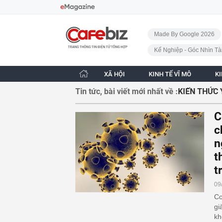
Bỏ qua điều hướng
CafeBiz - Trang chủ
Made By Google 2026
Kế Nghiệp - Góc Nhìn Tà
XÃ HỘI
KINH TẾ VĨ MÔ
K
Tin tức, bài viết mới nhất về :
KIẾN THỨC 
C
c
n
t
t
09
Co
gi
kh