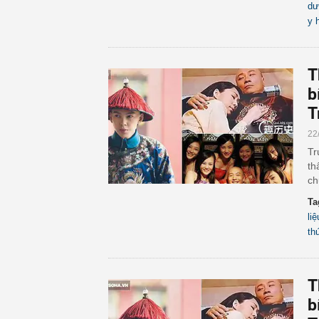
dư
y 
T
b
T
22
Tr
th
ch
Ta
liệ
th
T
b