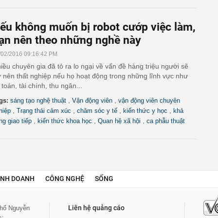
ếu không muốn bị robot cướp việc làm,
ạn nên theo những nghề này
/02/2016 09:16:42 PM
iều chuyên gia đã tỏ ra lo ngại về vấn đề hàng triệu người sẽ
ở nên thất nghiệp nếu họ hoạt động trong những lĩnh vực như
 toán, tài chính, thu ngân...
,
,
gs:
sáng tạo nghệ thuật
Vận động viên
vận động viên chuyên
,
,
,
,
hiệp
Trạng thái cảm xúc
chăm sóc y tế
kiến thức y học
khả
,
,
,
ng giao tiếp
kiến thức khoa học
Quan hệ xã hội
ca phẫu thuật
INH DOANH
CÔNG NGHỆ
SỐNG
Liên hệ quảng cáo
 phố Nguyễn