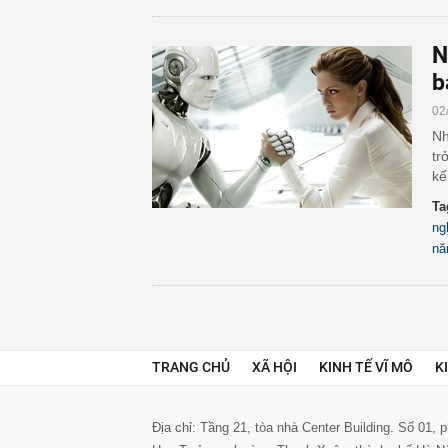
N
b
02
Nh
tr
kế
Ta
ng
nă
TRANG CHỦ
XÃ HỘI
KINH TẾ VĨ MÔ
K
Địa chỉ: Tầng 21, tòa nhà Center Building. Số 01,