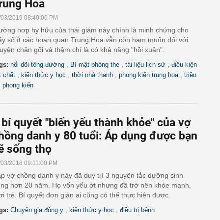
rung Hoa
/03/2019 08:40:00 PM
ường hợp hy hữu của thái giám này chính là minh chứng cho
ấy số ít các hoạn quan Trung Hoa vẫn còn ham muốn đối với
uyện chăn gối và thậm chí là có khả năng "hồi xuân".
,
,
,
gs:
nối dõi tông đường
Bí mật phòng the
tài liệu lịch sử
điều kiện
,
,
,
,
t chất
kiến thức y học
thời nhà thanh
phong kiến trung hoa
triều
i phong kiến
 bí quyết "biến yếu thành khỏe" của vợ
hồng danh y 80 tuổi: Áp dụng được bạn
ẽ sống thọ
/03/2018 09:11:00 PM
p vợ chồng danh y này đã duy trì 3 nguyên tắc dưỡng sinh
ong hơn 20 năm. Họ vốn yếu ớt nhưng đã trở nên khỏe mạnh,
ơi trẻ. Bí quyết đơn giản ai cũng có thể thực hiện được.
,
,
gs:
Chuyên gia đông y
kiến thức y học
điều trị bệnh