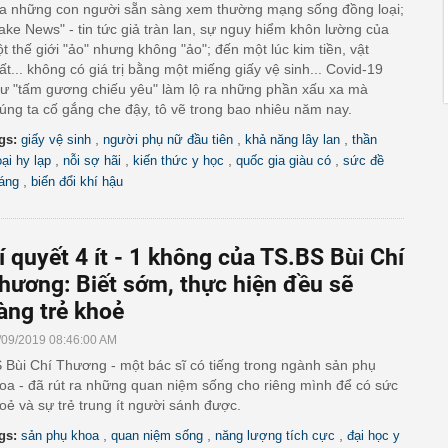
a những con người sẵn sàng xem thường mạng sống đồng loại;
ake News" - tin tức giả tràn lan, sự nguy hiểm khôn lường của
t thế giới "ảo" nhưng không "ảo"; đến một lúc kim tiền, vật
ất... không có giá trị bằng một miếng giấy vệ sinh... Covid-19
ư "tấm gương chiếu yêu" làm lộ ra những phần xấu xa mà
úng ta cố gắng che đậy, tô vẽ trong bao nhiêu năm nay.
,
,
,
gs:
giấy vệ sinh
người phụ nữ đầu tiên
khả năng lây lan
thần
,
,
,
,
oại hy lạp
nỗi sợ hãi
kiến thức y học
quốc gia giàu có
sức đề
,
áng
biến đổi khí hậu
í quyết 4 ít - 1 không của TS.BS Bùi Chí
hương: Biết sớm, thực hiện đều sẽ
àng trẻ khoẻ
/09/2019 08:46:00 AM
 Bùi Chí Thương - một bác sĩ có tiếng trong ngành sản phụ
oa - đã rút ra những quan niệm sống cho riêng mình để có sức
oẻ và sự trẻ trung ít người sánh được.
,
,
,
gs:
sản phụ khoa
quan niệm sống
năng lượng tích cực
đại học y