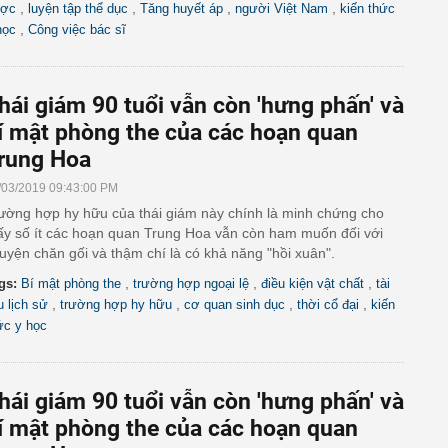
,
,
,
,
ợc
luyện tập thể dục
Tăng huyết áp
người Việt Nam
kiến thức
,
học
Công việc bác sĩ
hái giám 90 tuổi vẫn còn 'hưng phấn' và
í mật phòng the của các hoạn quan
rung Hoa
/03/2019 09:43:00 PM
ường hợp hy hữu của thái giám này chính là minh chứng cho
ấy số ít các hoạn quan Trung Hoa vẫn còn ham muốn đối với
uyện chăn gối và thậm chí là có khả năng "hồi xuân".
,
,
,
gs:
Bí mật phòng the
trường hợp ngoại lệ
điều kiện vật chất
tài
,
,
,
,
u lịch sử
trường hợp hy hữu
cơ quan sinh dục
thời cổ đại
kiến
ức y học
hái giám 90 tuổi vẫn còn 'hưng phấn' và
í mật phòng the của các hoạn quan