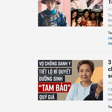
T
21
Tr
th
ch
Ta
vậ
đạ
3
c
s
20
Cặ
tr
tư
Ta