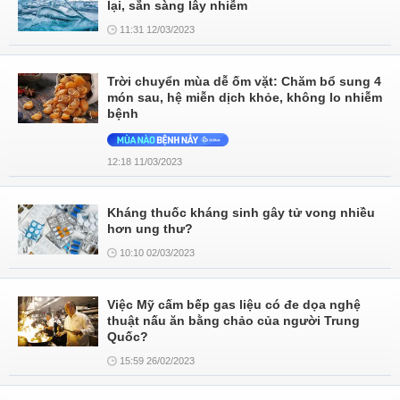
lại, sẵn sàng lây nhiễm
11:31 12/03/2023
Trời chuyển mùa dễ ốm vặt: Chăm bổ sung 4
món sau, hệ miễn dịch khỏe, không lo nhiễm
bệnh
12:18 11/03/2023
Kháng thuốc kháng sinh gây tử vong nhiều
hơn ung thư?
10:10 02/03/2023
Việc Mỹ cấm bếp gas liệu có đe dọa nghệ
thuật nấu ăn bằng chảo của người Trung
Quốc?
15:59 26/02/2023