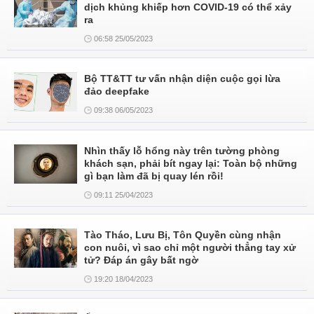
dịch khủng khiếp hơn COVID-19 có thể xảy
ra
06:58 25/05/2023
Bộ TT&TT tư vấn nhận diện cuộc gọi lừa
đảo deepfake
09:38 06/05/2023
Nhìn thấy lỗ hổng này trên tường phòng
khách sạn, phải bít ngay lại: Toàn bộ những
gì bạn làm đã bị quay lén rồi!
09:11 25/04/2023
Tào Tháo, Lưu Bị, Tôn Quyền cùng nhận
con nuôi, vì sao chỉ một người thẳng tay xử
tử? Đáp án gây bất ngờ
19:20 18/04/2023