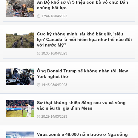
Ấn Độ khổ sở vì 5 triệu con bò vô chủ: Dân
chúng bất lực
17:44 18/04/2023
Cực kỳ thông minh, rất khó bắt giữ, 'siêu
lợn' Canada là mối hiểm họa như thế nào đối
với nước Mỹ?
10:35 10/04/2023
Ông Donald Trump sẽ không nhận tội, New
York nghẹt thở
14:45 03/04/2023
Sự thật khủng khiếp đằng sau vụ xả súng
vào siêu thị gia đình Messi
20:29 14/03/2023
Virus zombie 48.000 năm trước ở Nga sống