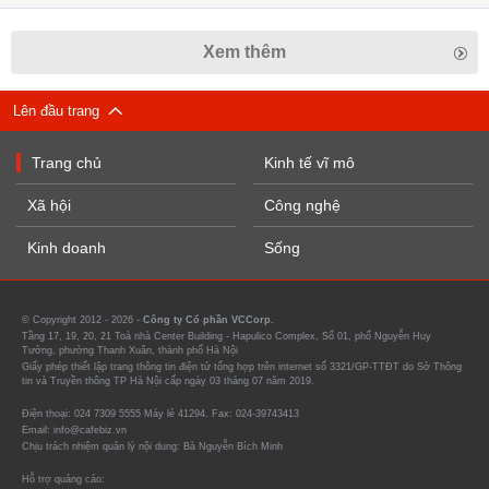
Xem thêm
Lên đầu trang
Trang chủ
Kinh tế vĩ mô
Xã hội
Công nghệ
Kinh doanh
Sống
© Copyright 2012 - 2026 -
Công ty Cổ phần VCCorp.
Tầng 17, 19, 20, 21 Toà nhà Center Building - Hapulico Complex, Số 01, phố Nguyễn Huy
Tưởng, phường Thanh Xuân, thành phố Hà Nội
Giấy phép thiết lập trang thông tin điện tử tổng hợp trên internet số 3321/GP-TTĐT do Sở Thông
tin và Truyền thông TP Hà Nội cấp ngày 03 tháng 07 năm 2019.
Điện thoại: 024 7309 5555 Máy lẻ 41294. Fax: 024-39743413
Email: info@cafebiz.vn
Chịu trách nhiệm quản lý nội dung: Bà Nguyễn Bích Minh
Hỗ trợ quảng cáo: