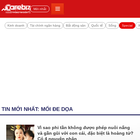
Đọc nhiều
Mới nhất
Kinh doanh
Tài chính ngân hàng
Bất động sản
Quốc tế
Sống
Special
X
TIN MỚI NHẤT: MỐI ĐE DỌA
Vì sao phi tần không được phép nuôi nấng
và gần gũi với con cái, đặc biệt là hoàng tử?
Có 4 nguyên nhân