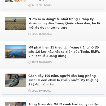
14:25 05/11/2023
"Cơn mưa đắng" tệ nhất trong 1 thập kỷ
khiến nông dân Trung Quốc chao đảo, hé lộ
mối đe dọa thường trực
09:25 15/07/2023
Mỹ phát hiện 15 triệu tấn “vàng trắng” ở độ
sâu 1,6 km, hầu hết xe điện của Tesla, BMW,
VinFast đều đang dùng
18:24 10/07/2023
Cách đây 100 năm, người đàn ông phóng
sinh 60 con chim lạ khiến nước Mỹ thiệt hại
1 tỷ đô mỗi năm
09:29 30/06/2023
Tổng Giám đốc WHO cảnh báo nguy cơ đại