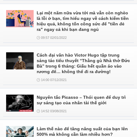
Lại một năm nữa vừa tới mà vẫn còn nghèo
là lỗi ở bạn, tìm hiểu ngay về cách kiếm tiền
hiệu quả, không tốn công sức để "tiền đẻ
ra" ngay cả khi bạn đang ngủ
09:57 02/01/2022
Cách đại văn hào Victor Hugo tập trung
sáng tác tiểu thuyết “Thằng gù Nhà thờ Đức
Bà” trong 6 tháng: Giấu hết quần áo vào
rương để… không thể đi ra đường!
14:00 07/12/2021
Nguyên tắc Picasso – Thói quen để duy trì
sự sáng tạo của nhân tài thế giới
14:52 03/08/2021
Làm thế nào để tăng năng suất của bạn lên
500% mà không cần làm nhiều hơn?