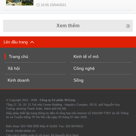
10:55 23/04/2021
Xem thêm
Lên đầu trang
Trang chủ
Kinh tế vĩ mô
Xã hội
Công nghệ
Kinh doanh
Sống
© Copyright 2012 - 2026 -
Công ty Cổ phần VCCorp.
Tầng 17, 19, 20, 21 Toà nhà Center Building - Hapulico Complex, Số 01, phố Nguyễn Huy
Tưởng, phường Thanh Xuân, thành phố Hà Nội
Giấy phép thiết lập trang thông tin điện tử tổng hợp trên internet số 3321/GP-TTĐT do Sở Thông
tin và Truyền thông TP Hà Nội cấp ngày 03 tháng 07 năm 2019.
Điện thoại: 024 7309 5555 Máy lẻ 41294. Fax: 024-39743413
Email: info@cafebiz.vn
Chịu trách nhiệm quản lý nội dung: Bà Nguyễn Bích Minh