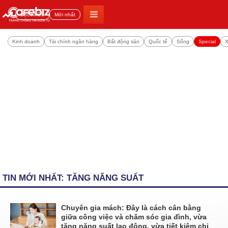
Đọc nhiều
Mới nhất
Kinh doanh
Tài chính ngân hàng
Bất động sản
Quốc tế
Sống
Special
X
TIN MỚI NHẤT: TĂNG NĂNG SUẤT
Chuyên gia mách: Đây là cách cân bằng
giữa công việc và chăm sóc gia đình, vừa
tăng năng suất lao động, vừa tiết kiệm chi