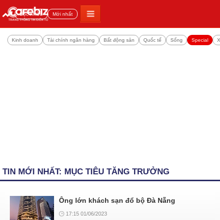
Đọc nhiều
Mới nhất
Kinh doanh
Tài chính ngân hàng
Bất động sản
Quốc tế
Sống
Special
X
TIN MỚI NHẤT: MỤC TIÊU TĂNG TRƯỞNG
Ông lớn khách sạn đổ bộ Đà Nẵng
17:15 01/06/2023