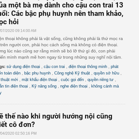
ủa một bà mẹ dành cho cậu con trai 13
uổi: Các bậc phụ huynh nên tham khảo,
ọc hỏi
/07/2020 09:14:00 AM
ện thoại không phải là vật sống, cũng không phải là thứ mọc ra
 trên người con, phải học cách sống mà không có điện thoại.
ng lúc nào cũng sợ rằng mình sẽ bỏ lỡ thứ gì đó, con phải
iến mình mạnh mẽ hơn ngay từ trong những suy nghĩ nội tâm.
,
,
,
gs:
sử dụng điện thoại
cậu con trai
điện thoại thông minh
phát
,
,
,
,
iển toàn diện
bậc phụ huynh
Công nghệ Kỹ thuật
quyền sở hữu
,
,
,
,
 thuật mới
mật khẩu điện thoại
cuộc gọi đến
quyền riêng tư
,
,
,
ắn tin điện thoại
Kỹ năng sống
nghe điện thoại
không cánh mà
y
ẽ thế nào khi người hướng nội cũng
iết cô đơn?
/04/2020 02:50:16 PM