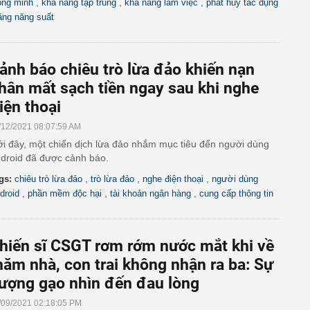
,
,
,
ông minh
khả năng tập trung
khả năng làm việc
phát huy tác dụng
ăng năng suất
ảnh báo chiêu trò lừa đảo khiến nạn
hân mất sạch tiền ngay sau khi nghe
iện thoại
/12/2021 08:07:59 AM
i đây, một chiến dịch lừa đảo nhắm mục tiêu đến người dùng
droid đã được cảnh báo.
,
,
,
gs:
chiêu trò lừa đảo
trò lừa đảo
nghe điện thoại
người dùng
,
,
,
droid
phần mềm độc hại
tài khoản ngân hàng
cung cấp thông tin
hiến sĩ CSGT rơm rớm nước mắt khi về
hăm nhà, con trai không nhận ra ba: Sự
ượng gạo nhìn đến đau lòng
/09/2021 02:18:05 PM