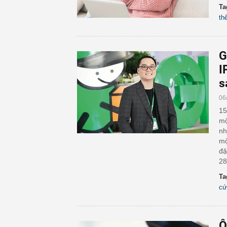
Ta
th
G
I
s
06
15
mộ
nh
mộ
đặ
28
Ta
cứ
Ô