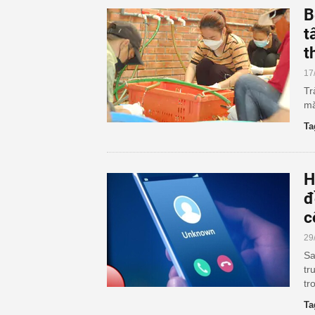
B
t
t
17
Tr
mă
Ta
H
đ
c
29
Sa
tr
tr
Ta