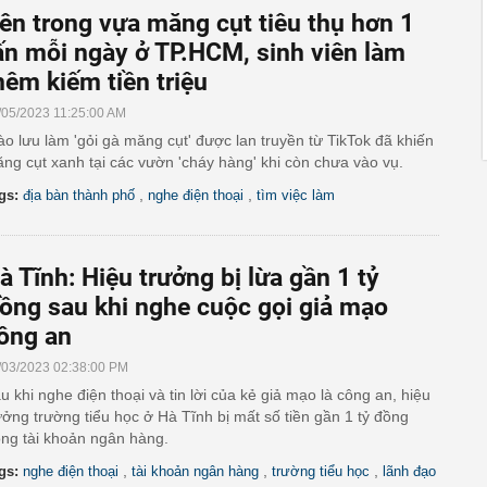
ên trong vựa măng cụt tiêu thụ hơn 1
ấn mỗi ngày ở TP.HCM, sinh viên làm
hêm kiếm tiền triệu
/05/2023 11:25:00 AM
ào lưu làm 'gỏi gà măng cụt' được lan truyền từ TikTok đã khiến
ng cụt xanh tại các vườn 'cháy hàng' khi còn chưa vào vụ.
,
,
gs:
địa bàn thành phố
nghe điện thoại
tìm việc làm
à Tĩnh: Hiệu trưởng bị lừa gần 1 tỷ
ồng sau khi nghe cuộc gọi giả mạo
ông an
/03/2023 02:38:00 PM
u khi nghe điện thoại và tin lời của kẻ giả mạo là công an, hiệu
ưởng trường tiểu học ở Hà Tĩnh bị mất số tiền gần 1 tỷ đồng
ong tài khoản ngân hàng.
,
,
,
gs:
nghe điện thoại
tài khoản ngân hàng
trường tiểu học
lãnh đạo