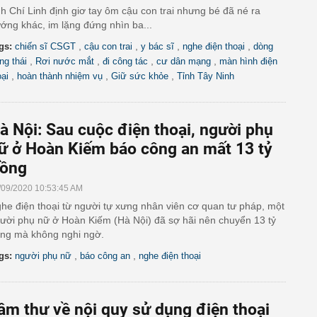
h Chí Linh định giơ tay ôm cậu con trai nhưng bé đã né ra
ớng khác, im lặng đứng nhìn ba...
,
,
,
,
gs:
chiến sĩ CSGT
cậu con trai
y bác sĩ
nghe điện thoại
dòng
,
,
,
,
ạng thái
Rơi nước mắt
đi công tác
cư dân mạng
màn hình điện
,
,
,
oại
hoàn thành nhiệm vụ
Giữ sức khỏe
Tỉnh Tây Ninh
à Nội: Sau cuộc điện thoại, người phụ
ữ ở Hoàn Kiếm báo công an mất 13 tỷ
ồng
/09/2020 10:53:45 AM
he điện thoại từ người tự xưng nhân viên cơ quan tư pháp, một
ười phụ nữ ở Hoàn Kiếm (Hà Nội) đã sợ hãi nên chuyển 13 tỷ
ng mà không nghi ngờ.
,
,
gs:
người phụ nữ
báo công an
nghe điện thoại
âm thư về nội quy sử dụng điện thoại