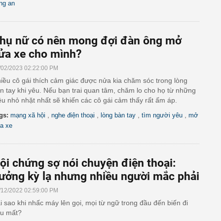
ng an
hụ nữ có nên mong đợi đàn ông mở
ửa xe cho mình?
/02/2023 02:22:00 PM
iều cô gái thích cảm giác được nửa kia chăm sóc trong lòng
n tay khi yêu. Nếu bạn trai quan tâm, chăm lo cho họ từ những
ều nhỏ nhặt nhất sẽ khiến các cô gái cảm thấy rất ấm áp.
,
,
,
,
gs:
mạng xã hội
nghe điện thoại
lòng bàn tay
tìm người yêu
mở
a xe
ội chứng sợ nói chuyện điện thoại:
ưởng kỳ lạ nhưng nhiều người mắc phải
/12/2022 02:59:00 PM
i sao khi nhấc máy lên gọi, mọi từ ngữ trong đầu đến biến đi
u mất?