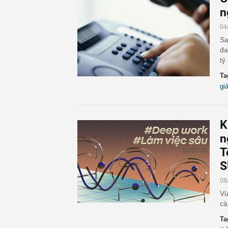
n
04
Sa
đa
tỷ
Ta
gi
K
n
T
S
08
Vừ
cà
Ta