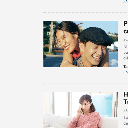
cô
P
c
20
Nh
bà
đi
Ta
cử
H
T
21
Tạ
đâ