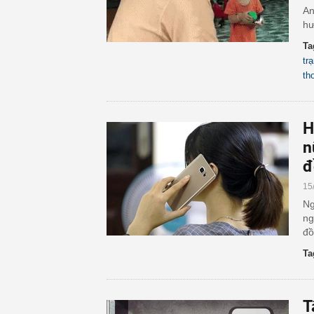
An
hư
Ta
tr
th
H
n
đ
15
Ng
ng
đồ
Ta
T