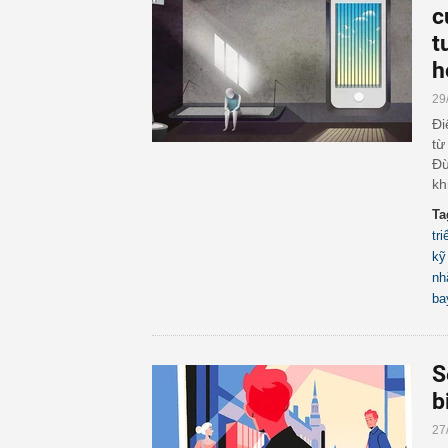
c
t
h
29
Đi
từ
Đừ
kh
Ta
tr
kỹ
nh
ba
S
b
27