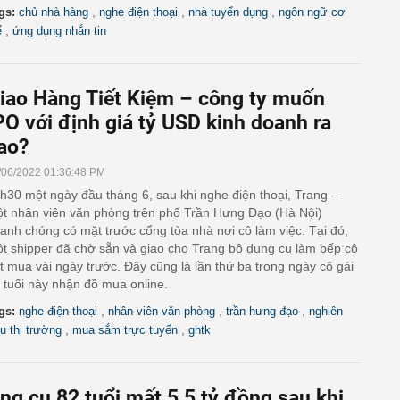
,
,
,
gs:
chủ nhà hàng
nghe điện thoại
nhà tuyển dụng
ngôn ngữ cơ
,
ể
ứng dụng nhắn tin
iao Hàng Tiết Kiệm – công ty muốn
PO với định giá tỷ USD kinh doanh ra
ao?
/06/2022 01:36:48 PM
h30 một ngày đầu tháng 6, sau khi nghe điện thoại, Trang –
t nhân viên văn phòng trên phố Trần Hưng Đạo (Hà Nội)
anh chóng có mặt trước cổng tòa nhà nơi cô làm việc. Tại đó,
t shipper đã chờ sẵn và giao cho Trang bộ dụng cụ làm bếp cô
t mua vài ngày trước. Đây cũng là lần thứ ba trong ngày cô gái
 tuổi này nhận đồ mua online.
,
,
,
gs:
nghe điện thoại
nhân viên văn phòng
trần hưng đạo
nghiên
,
,
u thị trường
mua sắm trực tuyến
ghtk
ng cụ 82 tuổi mất 5,5 tỷ đồng sau khi