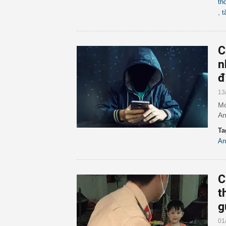
th
,
t
C
n
đ
13
Mớ
An
Ta
An
C
t
g
01