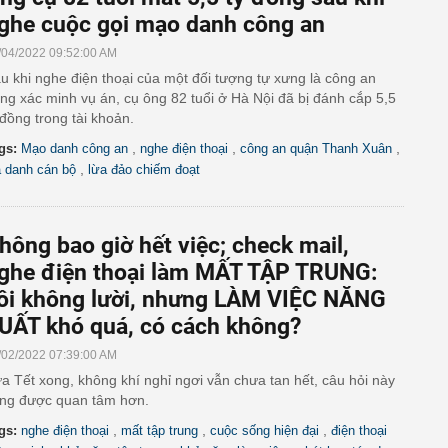
ghe cuộc gọi mạo danh công an
/04/2022 09:52:00 AM
u khi nghe điện thoại của một đối tượng tự xưng là công an
ng xác minh vụ án, cụ ông 82 tuổi ở Hà Nội đã bị đánh cắp 5,5
 đồng trong tài khoản.
,
,
,
gs:
Mạo danh công an
nghe điện thoại
công an quận Thanh Xuân
,
ả danh cán bộ
lừa đảo chiếm đoạt
hông bao giờ hết việc; check mail,
ghe điện thoại làm MẤT TẬP TRUNG:
ôi không lười, nhưng LÀM VIỆC NĂNG
UẤT khó quá, có cách không?
/02/2022 07:39:00 AM
a Tết xong, không khí nghỉ ngơi vẫn chưa tan hết, câu hỏi này
ng được quan tâm hơn.
,
,
,
gs:
nghe điện thoại
mất tập trung
cuộc sống hiện đại
điện thoại