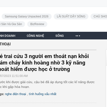
Samsung Galaxy Unpacked 2026
LÃI SUẤT DẬY SÓNG
CHỦ SHO
i Sản Và Gia Sản
BizReview
INH DOANH
CÔNG NGHỆ
SỐNG
 THOẠI
é trai cứu 3 người em thoát nạn khỏi
ám cháy kinh hoàng nhờ 3 kỹ năng
hoát hiểm được học ở trường
/07/2023 11:51:00 AM
ước khi được giải cứu, cậu bé đã áp dụng tốt các kĩ năng được
c khi gặp hỏa hoạn.
,
gs:
nghe điện thoại
tình huống xấu nhất