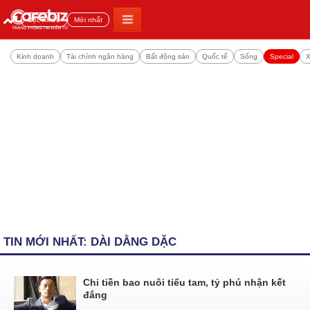
Đọc nhiều
Mới nhất
Kinh doanh
Tài chính ngân hàng
Bất động sản
Quốc tế
Sống
Special
X
TIN MỚI NHẤT: DÀI DẰNG DẶC
Chi tiền bao nuôi tiểu tam, tỷ phú nhận kết
đắng