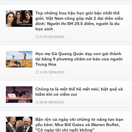
Top những hoa hậu học giỏi bậc nhất thế
giới, Việt Nam cũng góp mặt 2 đại diện siêu
đỉnh: Người thi ĐH 29.5 điểm, người là du
học sinh
07:03 09/10/2019
Học mẹ Gà Quang Quác dạy con gái thành
tài bằng 9 phương châm cơ bản của người
Trung Hoa
14:45 18/04/2019
Chúng ta là một thế hệ mệt mỏi, kiệt quệ và
hiếm khi có niềm vui
09:00 08/04/2019
Bận rộn cả ngày chỉ chứng tỏ năng lực bạn
yếu kém: Như Bill Gates và Warren Buffet,
"Có ngày tôi chỉ ngồi không"