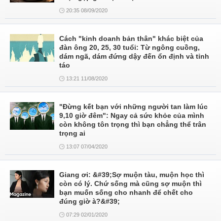
20:35 08/09/2020
Cách "kinh doanh bản thân" khác biệt của
đàn ông 20, 25, 30 tuổi: Từ ngông cuồng,
dám ngã, dám đứng dậy đến ổn định và tỉnh
táo
13:21 11/08/2020
"Đừng kết bạn với những người tan làm lúc
9,10 giờ đêm": Ngay cả sức khỏe của mình
còn không tôn trọng thì bạn chẳng thể trân
trọng ai
13:07 07/04/2020
Giang ơi: &#39;Sợ muộn tàu, muộn học thì
còn có lý. Chứ sống mà cũng sợ muộn thì
bạn muốn sống cho nhanh để chết cho
đúng giờ à?&#39;
07:29 02/01/2020