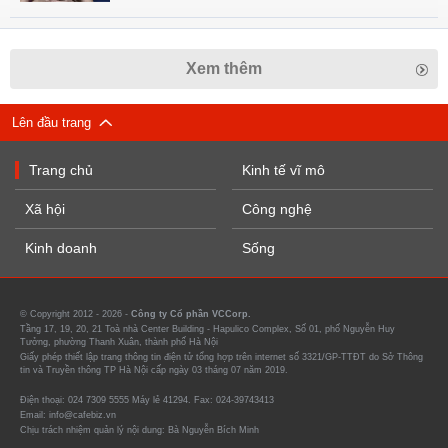
Xem thêm
Lên đầu trang
Trang chủ
Kinh tế vĩ mô
Xã hội
Công nghệ
Kinh doanh
Sống
© Copyright 2012 - 2026 -
Công ty Cổ phần VCCorp.
Tầng 17, 19, 20, 21 Toà nhà Center Building - Hapulico Complex, Số 01, phố Nguyễn Huy
Tưởng, phường Thanh Xuân, thành phố Hà Nội
Giấy phép thiết lập trang thông tin điện tử tổng hợp trên internet số 3321/GP-TTĐT do Sở Thông
tin và Truyền thông TP Hà Nội cấp ngày 03 tháng 07 năm 2019.
Điện thoại: 024 7309 5555 Máy lẻ 41294. Fax: 024-39743413
Email: info@cafebiz.vn
Chịu trách nhiệm quản lý nội dung: Bà Nguyễn Bích Minh