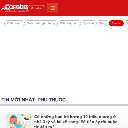
Đọc nhiều
Mới nhất
Kinh doanh
Tài chính ngân hàng
Bất động sản
Quốc tế
Sống
Special
X
TIN MỚI NHẤT: PHỤ THUỘC
Có những bạn trẻ lương 10 triệu nhưng ở
nhà 3 tỷ và lái xế sang: Số tiền ấy rốt cuộc
từ đâu ra?