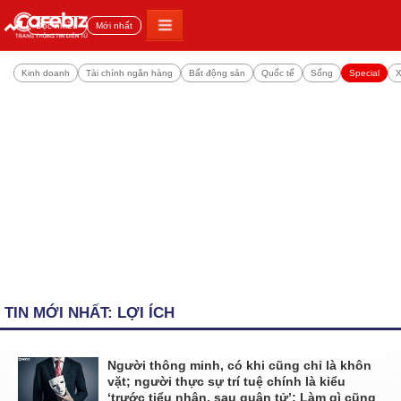
Đọc nhiều
Mới nhất
Kinh doanh
Tài chính ngân hàng
Bất động sản
Quốc tế
Sống
Special
X
TIN MỚI NHẤT: LỢI ÍCH
Người thông minh, có khi cũng chỉ là khôn
vặt; người thực sự trí tuệ chính là kiểu
‘trước tiểu nhân, sau quân tử’: Làm gì cũng