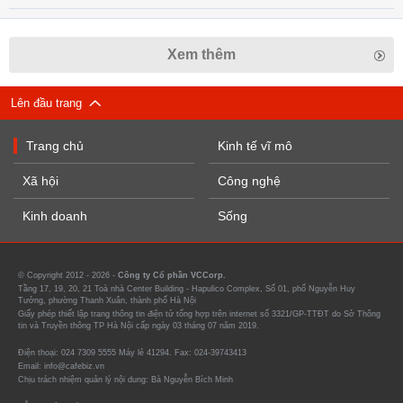
Xem thêm
Lên đầu trang
Trang chủ
Kinh tế vĩ mô
Xã hội
Công nghệ
Kinh doanh
Sống
© Copyright 2012 - 2026 -
Công ty Cổ phần VCCorp.
Tầng 17, 19, 20, 21 Toà nhà Center Building - Hapulico Complex, Số 01, phố Nguyễn Huy
Tưởng, phường Thanh Xuân, thành phố Hà Nội
Giấy phép thiết lập trang thông tin điện tử tổng hợp trên internet số 3321/GP-TTĐT do Sở Thông
tin và Truyền thông TP Hà Nội cấp ngày 03 tháng 07 năm 2019.
Điện thoại: 024 7309 5555 Máy lẻ 41294. Fax: 024-39743413
Email: info@cafebiz.vn
Chịu trách nhiệm quản lý nội dung: Bà Nguyễn Bích Minh