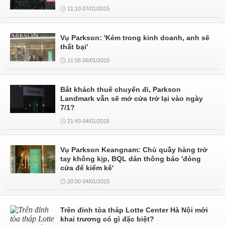
11:10 07/01/2015
Vụ Parkson: 'Kém trong kinh doanh, anh sẽ
thất bại'
11:55 06/01/2015
Bắt khách thuê chuyển đi, Parkson
Landmark vẫn sẽ mở cửa trở lại vào ngày
7/1?
21:43 04/01/2015
Vụ Parkson Keangnam: Chủ quầy hàng trở
tay không kịp, BQL dán thông báo 'đóng
cửa để kiểm kê'
20:00 04/01/2015
Trên đỉnh tòa tháp Lotte Center Hà Nội mới
khai trương có gì đặc biệt?