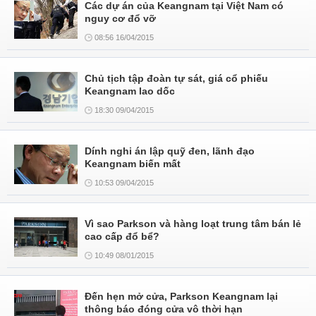
Các dự án của Keangnam tại Việt Nam có
nguy cơ đổ vỡ
08:56 16/04/2015
Chủ tịch tập đoàn tự sát, giá cổ phiếu
Keangnam lao dốc
18:30 09/04/2015
Dính nghi án lập quỹ đen, lãnh đạo
Keangnam biến mất
10:53 09/04/2015
Vì sao Parkson và hàng loạt trung tâm bán lẻ
cao cấp đổ bể?
10:49 08/01/2015
Đến hẹn mở cửa, Parkson Keangnam lại
thông báo đóng cửa vô thời hạn