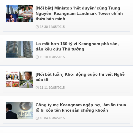
[Nổi bật] Ministop 'hết duyên' cùng Trung
Nguyên, Keangnam Landmark Tower chính
thức bán mình
18:30 14/05/2015
Lo mất hơn 160 tỷ vì Keangnam phá sản,
dân kêu cứu Thủ tướng
15:10 10/05/2015
[Nổi bật tuần] Khởi động cuộc thi viết Nghề
của tôi
11:11 10/05/2015
Công ty mẹ Keangnam ngập nợ, làm ăn thua
lỗ bị xóa tên khỏi sàn chứng khoán
10:04 16/04/2015