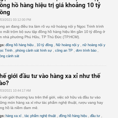
ồng hồ hàng hiệu trị giá khoảng 10 tỷ
ồng
/03/2021 03:12:00 PM
ng an đang điều tra làm rõ vụ nữ hoàng nội y Ngọc Trinh trình
o mất trộm bộ sưu tập đồng hồ hàng hiệu lên gần 10 tỷ đồng ở
n nhà phường Phú Hữu, TP Thủ Đức (TP.HCM).
,
,
,
gs:
đồng hồ hàng hiệu
10 tỷ đồng
Nữ hoàng nội y
nữ hoàng nội y
,
,
,
,
ọc Trinh
phòng cảnh sát hình sự
công an TP
đơn trình báo
òng cảnh sát
hế giới đầu tư vào hàng xa xỉ như thế
ào?
/03/2021 10:44:17 AM
i với giới thượng lưu trên thế giới, việc sở hữu và đầu tư vào
ững món hàng xa xỉ như tác phẩm nghệ thuật, rượu vang hay
ng hồ là niềm đam mê.
,
,
,
,
gs:
hàng xa xỉ
tác phẩm nghệ thuật
đồng hồ hàng hiệu
đầu tư