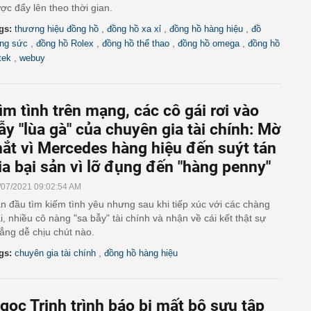
ợc đẩy lên theo thời gian.
,
,
,
gs:
thương hiệu đồng hồ
đồng hồ xa xỉ
đồng hồ hàng hiệu
đồ
,
,
,
,
ang sức
đồng hồ Rolex
đồng hồ thể thao
đồng hồ omega
đồng hồ
,
tek
webuy
ìm tình trên mạng, các cô gái rơi vào
ẫy "lùa gà" của chuyên gia tài chính: Mờ
ắt vì Mercedes hàng hiệu đến suýt tán
ia bại sản vì lỡ đụng đến "hàng penny"
/07/2021 09:02:54 AM
n đầu tìm kiếm tình yêu nhưng sau khi tiếp xúc với các chàng
ai, nhiều cô nàng "sa bẫy" tài chính và nhận về cái kết thật sự
ẳng dễ chịu chút nào.
,
gs:
chuyên gia tài chính
đồng hồ hàng hiệu
gọc Trinh trình báo bị mất bộ sưu tập