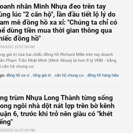
oanh nhân Minh Nhựa đeo trên tay
ùng lúc "2 căn hộ", lần đầu tiết lộ lý do
am mê đồng hồ xa xỉ: "Chúng ta chỉ có
hể dùng tiền mua thời gian thông qua
hiếc đồng hồ"
/04/2022 10:57:50 AM
ng giá trị của hai chiếc đồng hồ Richard Mille trên tay doanh
ân Phạm Trần Nhật Minh (Minh Nhựa) là hơn 8 tỷ VNĐ - bằng
i căn hộ chung cư.
,
,
,
gs:
đồng hồ xa xỉ
tổng giá trị
căn hộ chung cư
đồng hồ hàng hiệu
ng trùm Nhựa Long Thành từng sống
rong ngôi nhà dột nát lợp trên bờ kênh
uận 6, trước khi trở nên giàu có "khét
iếng"
/03/2022 01:47:00 PM