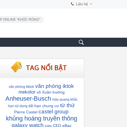
Liên hệ
P ONLINE "KHÓC RÒNG"
văn phòng iktok
văn phòng tiktok
mekolor
võ Xuân trường
Anheuser-Busch
máy quang khắc
từ thứ
hạn chung cư
hạn sử dụng đất
castel group
Pierre Castel
khủng hoàng truyền thông
galaxy watch
cựu CEO eBay