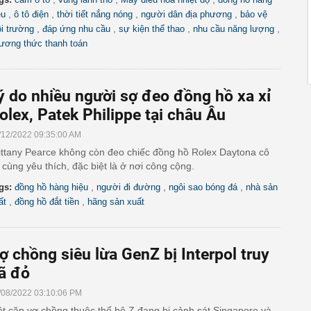
,
,
,
,
ệu
ô tô điện
thời tiết nắng nóng
người dân địa phương
bảo vệ
,
,
,
,
i trường
đáp ứng nhu cầu
sự kiện thể thao
nhu cầu năng lượng
ương thức thanh toán
ý do nhiều người sợ đeo đồng hồ xa xỉ
olex, Patek Philippe tại châu Âu
/12/2022 09:35:00 AM
ittany Pearce không còn đeo chiếc đồng hồ Rolex Daytona cô
 cùng yêu thích, đặc biệt là ở nơi công cộng.
,
,
,
gs:
đồng hồ hàng hiệu
người đi đường
ngôi sao bóng đá
nhà sản
,
,
ất
đồng hồ đắt tiền
hãng sản xuất
ợ chồng siêu lừa GenZ bị Interpol truy
ã đỏ
/08/2022 03:10:06 PM
t cặp vợ chồng thuộc thế hệ Z đang bị cảnh sát Singapore và