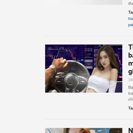
đư
Ta
tr
pa
T
b
m
g
19
Ba
tr
ch
Ta
N