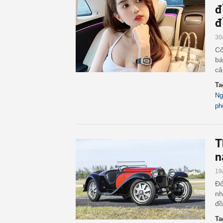
đ
đ
30
Cô
bá
că
Ta
Ng
ph
T
n
19
Đố
nh
đồ
Ta