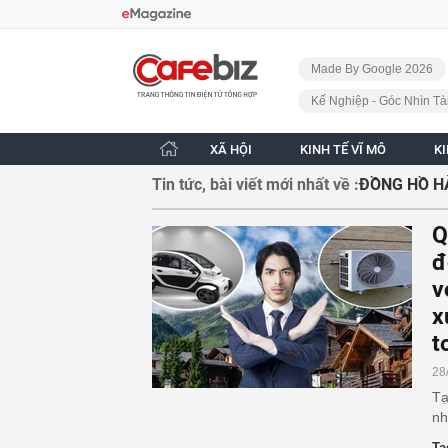
Bỏ qua điều hướng
CafeBiz - Trang chủ
Made By Google 2026
Kế Nghiệp - Góc Nhìn Tà
XÃ HỘI
KINH TẾ VĨ MÔ
K
Tin tức, bài viết mới nhất về :
ĐỒNG HỒ H
Q
đ
v
x
t
28
Tạ
nh
Ta