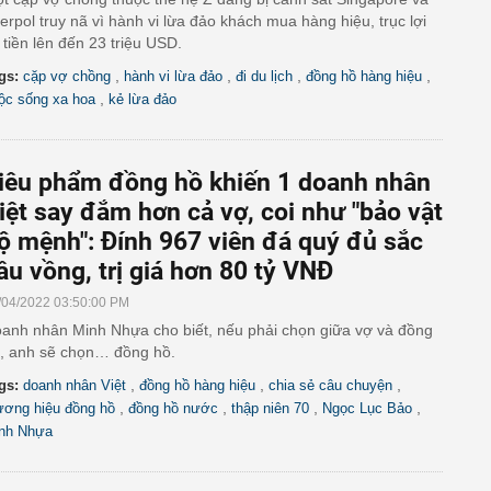
terpol truy nã vì hành vi lừa đảo khách mua hàng hiệu, trục lợi
 tiền lên đến 23 triệu USD.
,
,
,
,
gs:
cặp vợ chồng
hành vi lừa đảo
đi du lịch
đồng hồ hàng hiệu
,
ộc sống xa hoa
kẻ lừa đảo
iêu phẩm đồng hồ khiến 1 doanh nhân
iệt say đắm hơn cả vợ, coi như "bảo vật
ộ mệnh": Đính 967 viên đá quý đủ sắc
ầu vồng, trị giá hơn 80 tỷ VNĐ
/04/2022 03:50:00 PM
anh nhân Minh Nhựa cho biết, nếu phải chọn giữa vợ và đồng
, anh sẽ chọn… đồng hồ.
,
,
,
gs:
doanh nhân Việt
đồng hồ hàng hiệu
chia sẻ câu chuyện
,
,
,
,
ương hiệu đồng hồ
đồng hồ nước
thập niên 70
Ngọc Lục Bảo
nh Nhựa