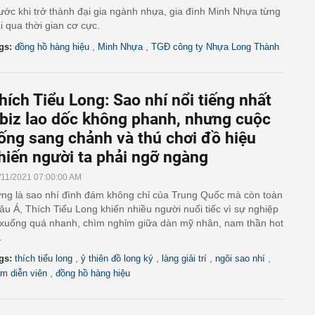
ước khi trở thành đại gia ngành nhựa, gia đình Minh Nhựa từng
ải qua thời gian cơ cực.
,
,
gs:
đồng hồ hàng hiệu
Minh Nhựa
TGĐ công ty Nhựa Long Thành
hích Tiểu Long: Sao nhí nổi tiếng nhất
biz lao dốc không phanh, nhưng cuộc
ống sang chảnh và thú chơi đồ hiệu
hiến người ta phải ngỡ ngàng
/11/2021 07:00:00 AM
ng là sao nhí đình đám không chỉ của Trung Quốc mà còn toàn
âu Á, Thích Tiểu Long khiến nhiều người nuối tiếc vì sự nghiệp
 xuống quá nhanh, chìm nghỉm giữa dàn mỹ nhân, nam thần hot
.
,
,
,
,
gs:
thích tiểu long
ỷ thiên đồ long ký
làng giải trí
ngôi sao nhí
,
m diễn viên
đồng hồ hàng hiệu