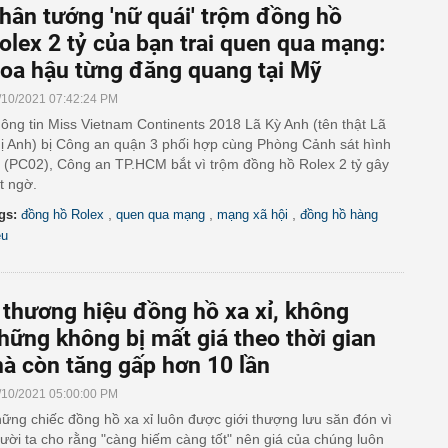
hân tướng 'nữ quái' trộm đồng hồ
olex 2 tỷ của bạn trai quen qua mạng:
oa hậu từng đăng quang tại Mỹ
/10/2021 07:42:24 PM
ông tin Miss Vietnam Continents 2018 Lã Kỳ Anh (tên thật Lã
ị Anh) bị Công an quận 3 phối hợp cùng Phòng Cảnh sát hình
 (PC02), Công an TP.HCM bắt vì trộm đồng hồ Rolex 2 tỷ gây
t ngờ.
,
,
,
gs:
đồng hồ Rolex
quen qua mạng
mạng xã hội
đồng hồ hàng
ệu
 thương hiệu đồng hồ xa xỉ, không
hững không bị mất giá theo thời gian
à còn tăng gấp hơn 10 lần
/10/2021 05:00:00 PM
ững chiếc đồng hồ xa xỉ luôn được giới thượng lưu săn đón vì
ười ta cho rằng "càng hiếm càng tốt" nên giá của chúng luôn