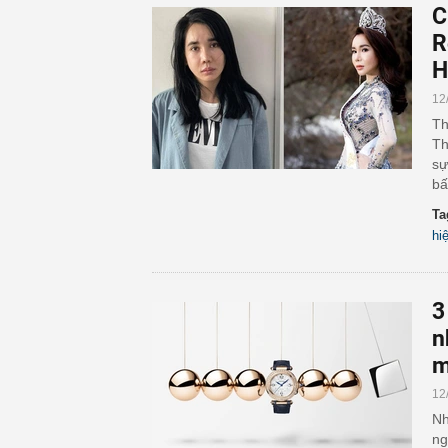
C
R
H
12
Th
Th
sự
bấ
Ta
hi
3
n
m
12
Nh
ng