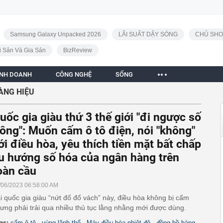
Samsung Galaxy Unpacked 2026
LÃI SUẤT DẬY SÓNG
CHỦ SHO
i Sản Và Gia Sản
BizReview
INH DOANH
CÔNG NGHỆ
SỐNG
ÀNG HIỆU
uốc gia giàu thứ 3 thế giới "đi ngược số
ông": Muốn cấm ô tô điện, nói "không"
ới điều hòa, yêu thích tiền mặt bất chấp
u hướng số hóa của ngân hàng trên
oàn cầu
/06/2023 06:58:00 AM
i quốc gia giàu “nứt đố đổ vách” này, điều hòa không bị cấm
ưng phải trải qua nhiều thủ tục lằng nhằng mới được dùng.
,
,
,
gs:
cấm ô tô
vùng lãnh thổ
Máy điều hòa nhiệt độ
đồng hồ hàng