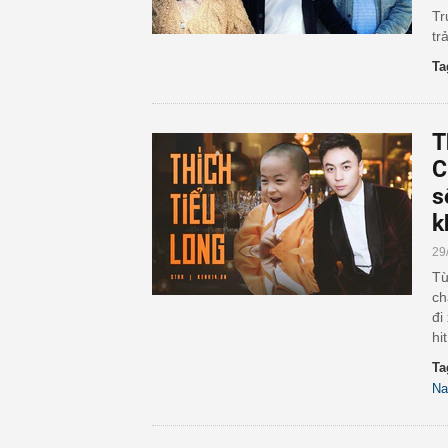
Tr
tr
Ta
T
C
s
k
29
Từ
ch
đi
hit
Ta
Na