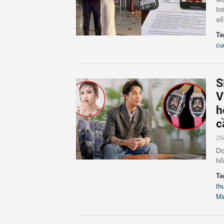
In
số
Ta
cu
S
V
h
c
29
Do
hồ
Ta
th
Mi