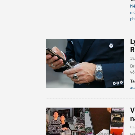
hi
mô
ph
L
R
19
Br
vô
Ta
xu
V
n
02
Mộ