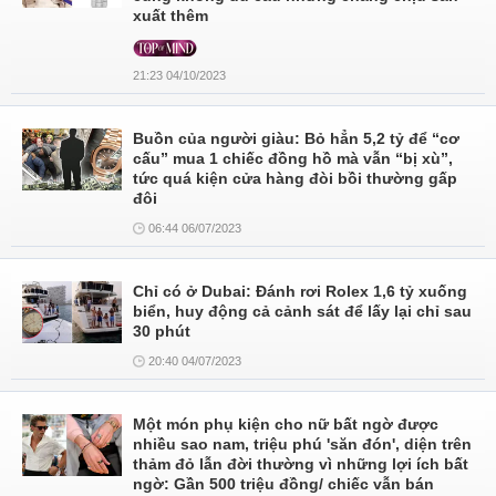
xuất thêm
21:23 04/10/2023
Buồn của người giàu: Bỏ hẳn 5,2 tỷ để “cơ
cấu” mua 1 chiếc đồng hồ mà vẫn “bị xù”,
tức quá kiện cửa hàng đòi bồi thường gấp
đôi
06:44 06/07/2023
Chỉ có ở Dubai: Đánh rơi Rolex 1,6 tỷ xuống
biển, huy động cả cảnh sát để lấy lại chỉ sau
30 phút
20:40 04/07/2023
Một món phụ kiện cho nữ bất ngờ được
nhiều sao nam, triệu phú 'săn đón', diện trên
thảm đỏ lẫn đời thường vì những lợi ích bất
ngờ: Gần 500 triệu đồng/ chiếc vẫn bán