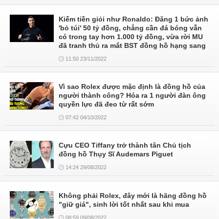
Kiếm tiền giỏi như Ronaldo: Đăng 1 bức ảnh
'bỏ túi' 50 tỷ đồng, chẳng cần đá bóng vẫn
có trong tay hơn 1.000 tỷ đồng, vừa rời MU
đã tranh thủ ra mắt BST đồng hồ hạng sang
11:50 23/11/2022
Vì sao Rolex được mặc định là đồng hồ của
người thành công? Hóa ra 1 người đàn ông
quyền lực đã đeo từ rất sớm
07:42 04/10/2022
Cựu CEO Tiffany trở thành tân Chủ tịch
đồng hồ Thụy Sĩ Audemars Piguet
14:24 29/08/2022
Không phải Rolex, đây mới là hãng đồng hồ
"giữ giá", sinh lời tốt nhất sau khi mua
08:59 09/08/2022