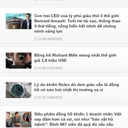
Con trai CEO của tỷ phú giàu thứ 3 thế giới
Bernard Arnault: Tuổi trẻ tài cao, thông thạo
4 thứ tiếng, cống hiến hết mình để chứng
minh năng lực
11:08 06/08/2022
Đồng hồ Richard Mille mỏng nhất thế giới
giá 1,8 triệu USD
10:06 12/07/2022
Lý do khiến Rolex dù đơn giản vẫn là đồng
hồ có sức hút nhất thị trường xa xỉ
07:35 10/06/2022
Siêu phẩm đồng hồ khiến 1 doanh nhân Việt
say đắm hơn cả vợ, coi như "bảo vật hộ
mệnh": Đính 967 viên đá quý đủ sắc cầu