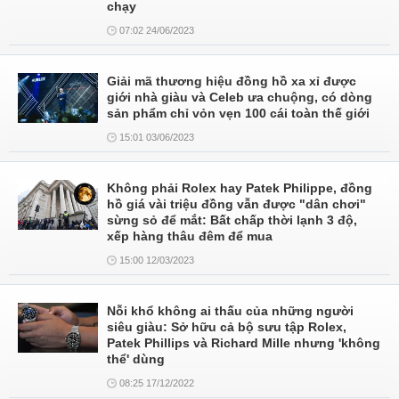
chạy
07:02 24/06/2023
Giải mã thương hiệu đồng hồ xa xỉ được
giới nhà giàu và Celeb ưa chuộng, có dòng
sản phẩm chỉ vỏn vẹn 100 cái toàn thế giới
15:01 03/06/2023
Không phải Rolex hay Patek Philippe, đồng
hồ giá vài triệu đồng vẫn được "dân chơi"
sừng sỏ để mắt: Bất chấp thời lạnh 3 độ,
xếp hàng thâu đêm để mua
15:00 12/03/2023
Nỗi khổ không ai thấu của những người
siêu giàu: Sở hữu cả bộ sưu tập Rolex,
Patek Phillips và Richard Mille nhưng 'không
thể' dùng
08:25 17/12/2022