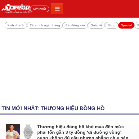
Đọc nhiều
Mới nhất
Kinh doanh
Tài chính ngân hàng
Bất động sản
Quốc tế
Sống
Special
X
TIN MỚI NHẤT: THƯƠNG HIỆU ĐỒNG HỒ
Thương hiệu đồng hồ khó mua đến mức
phải tốn gần 3 tỷ đồng ‘đi đường vòng’,
cung không đủ cầu nhưng chẳng chịu sản