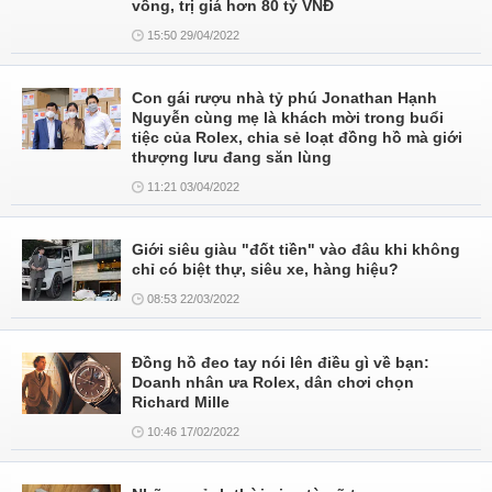
vồng, trị giá hơn 80 tỷ VNĐ
15:50 29/04/2022
Con gái rượu nhà tỷ phú Jonathan Hạnh
Nguyễn cùng mẹ là khách mời trong buổi
tiệc của Rolex, chia sẻ loạt đồng hồ mà giới
thượng lưu đang săn lùng
11:21 03/04/2022
Giới siêu giàu "đốt tiền" vào đâu khi không
chỉ có biệt thự, siêu xe, hàng hiệu?
08:53 22/03/2022
Đồng hồ đeo tay nói lên điều gì về bạn:
Doanh nhân ưa Rolex, dân chơi chọn
Richard Mille
10:46 17/02/2022