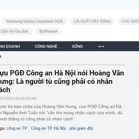
Samsung Galaxy Unpacked 2026
LÃI SUẤT DẬY SÓNG
CHỦ SHO
i Sản Và Gia Sản
BizReview
INH DOANH
CÔNG NGHỆ
SỐNG
P
ựu PGĐ Công an Hà Nội nói Hoàng Văn
ưng: Là người tù cũng phải có nhân
ách
/07/2023 09:05:00 AM
ước lời bào chữa của Hoàng Văn Hưng, cựu PGĐ Công an Hà
i Nguyễn Anh Tuấn nói "cần tôn trọng nhân cách của mình, dù
 một thằng tù cũng phải có nhân cách".
,
,
gs:
công an TP
Công an TP Hà Nội
phó giám đốc