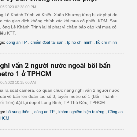
/06/2023 02:38:00 PM
g Lê Khánh Trình và Khiếu Xuân Khương từng bị xử phạt do
o cáo giao dịch không chính xác khi mua cổ phiếu KDM. Sau
, ông Lê Khánh Trình lại bị phạt vì chậm báo cáo khi mua cổ
iếu KTT.
,
,
,
gs:
công an TP
chiếm đoạt tài sản
tp hồ chí minh
hồ chí minh
ghi vấn 2 người nước ngoài bôi bẩn
etro 1 ở TPHCM
/06/2023 10:15:00 AM
a rà soát camera, cơ quan chức năng nghi vấn 2 người nước
oài vẽ bẩn lên đoàn tàu số 3, tuyến metro số 1 (Bến Thành -
ối Tiên) đặt tại depot Long Bình, TP Thủ Đức, TPHCM.
,
,
,
gs:
bổ sung thêm
công an TP
khám nghiệm hiện trường
Công an
PHCM