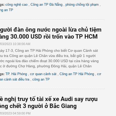
,
,
,
gs:
công nghệ cao
Công an TP Đà Nẵng
phòng chống tội phạm
ng an TP
gười đàn ông nước ngoài lừa chủ tiệm
àng 30.000 USD rồi trốn vào TP HCM
/03/2023 10:38:00 AM
ày 17-3, Công an TP Hải Phòng cho biết Cơ quan Cảnh sát
ều tra Công an quận Lê Chân vừa điều tra, bắt giữ 1 người
ớc ngoài lừa đảo chiếm đoạt 30.000 USD tại cửa hàng vàng
c ở đường Chợ Hàng, phường Đông Hải, quận Lê Chân
,
,
,
gs:
TP. Hải Phòng
cơ quan cảnh sát
Công an TP Hải Phòng
cơ
,
an cảnh sát điều tra
công an TP
ề nghị truy tố tài xế xe Audi say rượu
ông chết 3 người ở Bắc Giang
/03/2023 04:59:00 PM