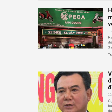
H
m
v
19
Rạ
đi
3 
Ta
V
đ
đ
10
Cự
bu
đư