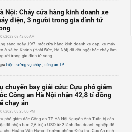
à Nội: Cháy cửa hàng kinh doanh xe
áy điện, 3 người trong gia đình tử
ong
/07/2023 08:42:00 AM
ng sáng ngày 19/7, một cửa hàng kinh doanh xe đạp, xe máy
ện ở xã An Khánh (Hoài Đức, Hà Nội) đã đột ngột bốc cháy làm
người trong gia đình tử vong.
,
gs:
hiện trường vụ cháy
công an TP
ụ chuyến bay giải cứu: Cựu phó giám
ốc Công an Hà Nội nhận 42,8 tỉ đồng
ể chạy án
/07/2023 03:25:00 PM
u phó giám đốc Công an TP Hà Nội Nguyễn Anh Tuấn bị cáo
ộc đã nhận hơn 2,6 triệu USD từ 2 lãnh đạo doanh nghiệp để
a cho Hoàng Văn Hưng, Trưởng phòng Điều tra, Cục An ninh