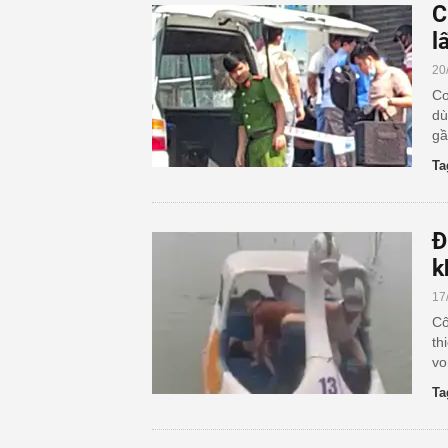
C
l
20
Cơ
dù
gầ
Ta
Đ
k
17
Cô
th
vo
Ta