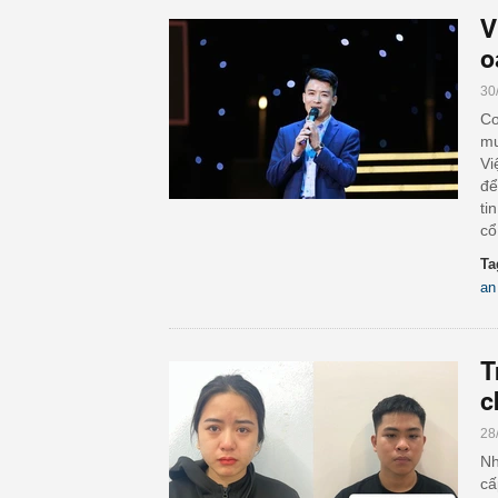
V
o
30
Cơ
mu
Vi
để
ti
cổ
Ta
an
T
c
28
Nh
cấ