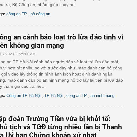
ều tra, Bộ Công an, nhằm giúp chạy án
,
gs:
công an TP
bộ công an
ông an cảnh báo loạt trò lừa đảo tinh vi
rên không gian mạng
/07/2023 11:25:00 AM
ng an TP Hà Nội cảnh báo người dân về loạt trò lừa đảo mới,
nh vi hơn rất nhiều so với trước đây như: mạo danh cán bộ công
 gọi video lấy thông tin hình ảnh kích hoạt định danh ngân
ng, mạo danh cán bộ an ninh mạng hỗ trợ lấy lại tiền bị lừa đảo
y tham gia các trại hè…
,
,
,
gs:
Công an TP Hà Nội
TP Hà Nội
công an TP
an ninh mạng
ập đoàn Trường Tiền vừa bị khởi tố:
hủ tịch và TGĐ từng nhiều lần bị Thanh
ra Uỷ ban Chứng khoán xử phạt