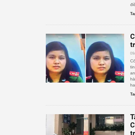
đi
Ta
C
t
09
Cô
ti
an
hà
ha
Ta
T
C
t