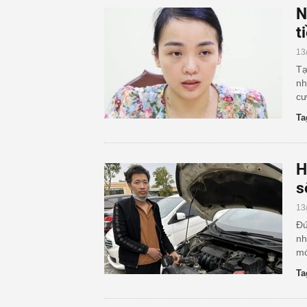
N
t
13
Tạ
nh
cư
Ta
H
s
13
Đứ
nh
mớ
Ta