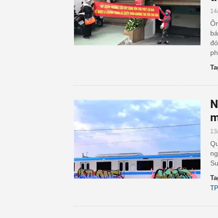
14
Ôn
bá
đó
ph
Ta
N
m
13
Qu
ng
Su
Ta
T