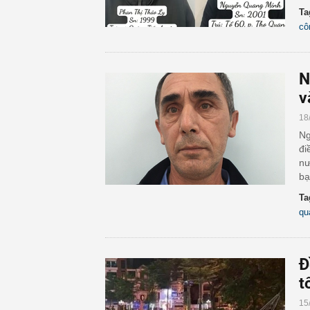
Ta
cô
N
v
18
Ng
đi
nư
bạ
Ta
qu
Đ
t
15