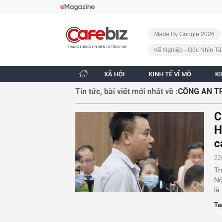
Bỏ qua điều hướng
CafeBiz - Trang chủ
Made By Google 2026
Kế Nghiệp - Góc Nhìn Tà
XÃ HỘI
KINH TẾ VĨ MÔ
K
Tin tức, bài viết mới nhất về :
CÔNG AN T
C
H
c
22
Tr
Nộ
là
Ta