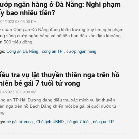
ướp ngân hàng ở Đà Nẵng: Nghi phạm
ấy bao nhiêu tiền?
/04/2023 08:05:00 PM
 quan Công an Đà Nẵng đang khẩn trương truy tìm nghi phạm
ng súng cướp ngân hàng và số tiền ban đầu xác định khoảng
n 500 triệu đồng.
,
,
gs:
Công an Đà Nẵng
công an TP
cướp ngân hàng
iều tra vụ lật thuyền thiên nga trên hồ
hiến bé gái 7 tuổi tử vong
/04/2023 10:09:00 AM
ng an TP Hải Dương đang điều tra, xác minh vụ lật thuyền
iên nga trên hồ Bạch Đằng khiến một bé gái bị đuối nước tử
ng.
,
,
,
gs:
bé gái tử vong
Chủ tịch UBND
bé gái 7 tuổi
công an TP