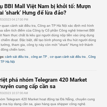
ụ BBI Mall Việt Nam bị khởi tố: Mượn
ai ‘shark’ Hưng để lừa đảo?
/03/2023 04:17:00 PM
 quan cảnh sát điều tra, Công an TP Hà Nội xác định mô hình
a sắm tích điểm của Công ty Cổ phần Công nghệ Internet BBI
ệt Nam thực chất là kêu gọi người dùng nộp tiền vào ứng dụng
 chiếm đoạt. Đặc biệt, để tạo bình phong và thu hút người dùng
n tưởng, tham gia, công ty này còn mời "shark" Hưng trở thành
 đông chiến lược.
,
,
,
gs:
cảnh sát điều tra
công an TP
cơ quan cảnh sát điều tra
Công
 TP Hà Nội
riệt phá nhóm Telegram 420 Market
huyên cung cấp cần sa
/03/2023 10:37:00 AM
óm Telegram 420 Market hoạt động tại Đà Nẵng, chuyên cung
p ma túy dạng cần sa, giao hàng qua shipper công nghệ.