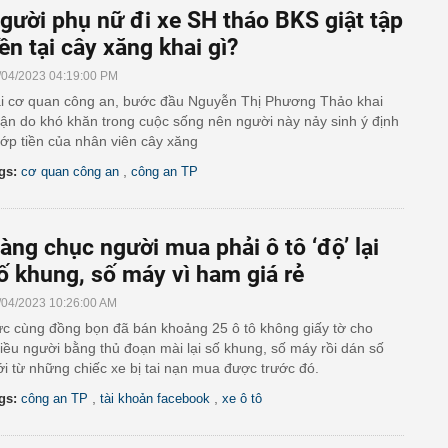
gười phụ nữ đi xe SH tháo BKS giật tập
iền tại cây xăng khai gì?
/04/2023 04:19:00 PM
i cơ quan công an, bước đầu Nguyễn Thị Phương Thảo khai
ận do khó khăn trong cuộc sống nên người này nảy sinh ý định
ớp tiền của nhân viên cây xăng
,
gs:
cơ quan công an
công an TP
àng chục người mua phải ô tô ‘độ’ lại
ố khung, số máy vì ham giá rẻ
/04/2023 10:26:00 AM
c cùng đồng bọn đã bán khoảng 25 ô tô không giấy tờ cho
iều người bằng thủ đoạn mài lại số khung, số máy rồi dán số
i từ những chiếc xe bị tai nạn mua được trước đó.
,
,
gs:
công an TP
tài khoản facebook
xe ô tô