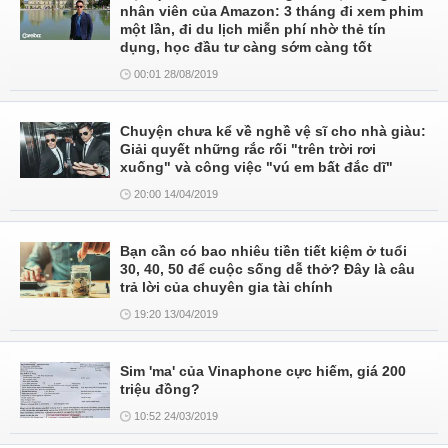
nhân viên của Amazon: 3 tháng đi xem phim
một lần, đi du lịch miễn phí nhờ thẻ tín
dụng, học đầu tư càng sớm càng tốt
00:01 28/08/2019
Chuyện chưa kể về nghề vệ sĩ cho nhà giàu:
Giải quyết những rắc rối "trên trời rơi
xuống" và công việc "vú em bất đắc dĩ"
20:00 14/04/2019
Bạn cần có bao nhiêu tiền tiết kiệm ở tuổi
30, 40, 50 để cuộc sống dễ thở? Đây là câu
trả lời của chuyên gia tài chính
19:20 13/04/2019
Sim 'ma' của Vinaphone cực hiếm, giá 200
triệu đồng?
10:52 24/03/2019