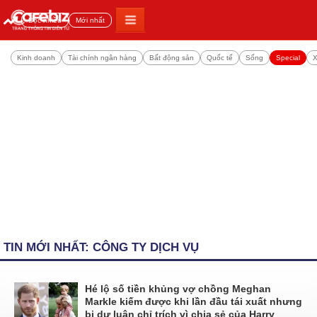
Đọc nhiều
Mới nhất
Kinh doanh
Tài chính ngân hàng
Bất động sản
Quốc tế
Sống
Special
X
TIN MỚI NHẤT: CÔNG TY DỊCH VỤ
Hé lộ số tiền khủng vợ chồng Meghan
Markle kiếm được khi lần đầu tái xuất nhưng
bị dư luận chỉ trích vì chia sẻ của Harry