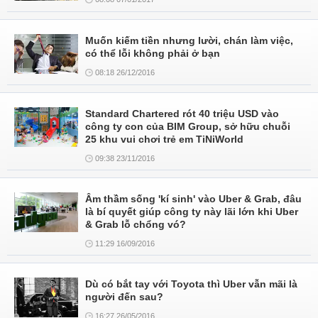
Muốn kiếm tiền nhưng lười, chán làm việc,
có thể lỗi không phải ở bạn
08:18 26/12/2016
Standard Chartered rót 40 triệu USD vào
công ty con của BIM Group, sở hữu chuỗi
25 khu vui chơi trẻ em TiNiWorld
09:38 23/11/2016
Âm thầm sống 'kí sinh' vào Uber & Grab, đâu
là bí quyết giúp công ty này lãi lớn khi Uber
& Grab lỗ chổng vó?
11:29 16/09/2016
Dù có bắt tay với Toyota thì Uber vẫn mãi là
người đến sau?
16:27 26/05/2016