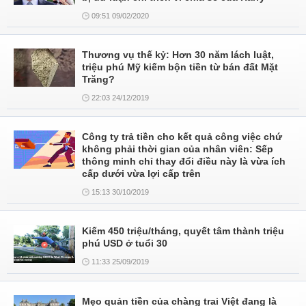
09:51 09/02/2020
Thương vụ thế kỷ: Hơn 30 năm lách luật,
triệu phú Mỹ kiếm bộn tiền từ bán đất Mặt
Trăng?
22:03 24/12/2019
Công ty trả tiền cho kết quả công việc chứ
không phải thời gian của nhân viên: Sếp
thông minh chỉ thay đổi điều này là vừa ích
cấp dưới vừa lợi cấp trên
15:13 30/10/2019
Kiếm 450 triệu/tháng, quyết tâm thành triệu
phú USD ở tuổi 30
11:33 25/09/2019
Mẹo quản tiền của chàng trai Việt đang là