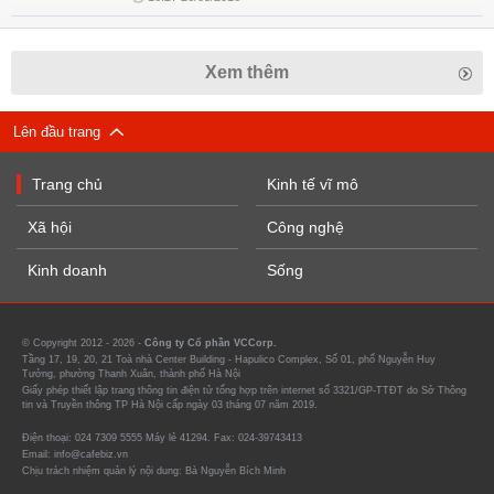
Xem thêm
Lên đầu trang
Trang chủ
Kinh tế vĩ mô
Xã hội
Công nghệ
Kinh doanh
Sống
© Copyright 2012 - 2026 -
Công ty Cổ phần VCCorp.
Tầng 17, 19, 20, 21 Toà nhà Center Building - Hapulico Complex, Số 01, phố Nguyễn Huy
Tưởng, phường Thanh Xuân, thành phố Hà Nội
Giấy phép thiết lập trang thông tin điện tử tổng hợp trên internet số 3321/GP-TTĐT do Sở Thông
tin và Truyền thông TP Hà Nội cấp ngày 03 tháng 07 năm 2019.
Điện thoại: 024 7309 5555 Máy lẻ 41294. Fax: 024-39743413
Email: info@cafebiz.vn
Chịu trách nhiệm quản lý nội dung: Bà Nguyễn Bích Minh