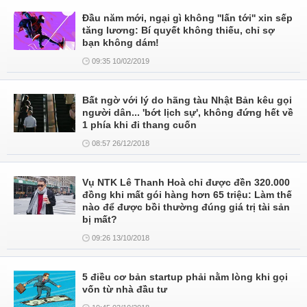
Đầu năm mới, ngại gì không ''lấn tới'' xin sếp
tăng lương: Bí quyết không thiếu, chỉ sợ
bạn không dám!
09:35 10/02/2019
Bất ngờ với lý do hãng tàu Nhật Bản kêu gọi
người dân... 'bớt lịch sự', không đứng hết về
1 phía khi đi thang cuốn
08:57 26/12/2018
Vụ NTK Lê Thanh Hoà chỉ được đền 320.000
đồng khi mất gói hàng hơn 65 triệu: Làm thế
nào để được bồi thường đúng giá trị tài sản
bị mất?
09:26 13/10/2018
5 điều cơ bản startup phải nằm lòng khi gọi
vốn từ nhà đầu tư