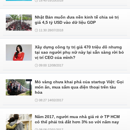
19:45 03/10/2018
Nhật Bản muốn đưa nền kinh tế chia sẻ trị
giá 4,5 tỷ USD vào dữ liệu GDP
11:30 28/07/2018
Xây dựng công ty trị giá 470 triệu đô nhưng
tại sao người phụ nữ này lại sẵn sàng rời bỏ
vị trí CEO của mình?
09:00 12/08/2017
Mỏ vàng chưa khai phá của startup Việt: Gọi
món ăn, mua sắm qua điện thoại trên tàu
hỏa
08:27 14/02/2017
Năm 2017, người mua nhà giá rẻ ở TP HCM
có thể phải trả đắt hơn 3% so với năm nay
08:08 07/01/2017