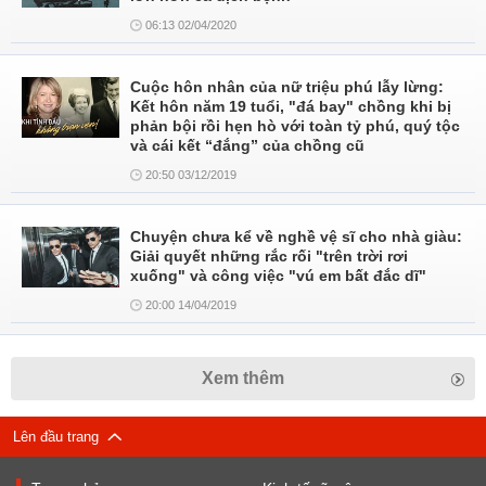
06:13 02/04/2020
Cuộc hôn nhân của nữ triệu phú lẫy lừng:
Kết hôn năm 19 tuổi, "đá bay" chồng khi bị
phản bội rồi hẹn hò với toàn tỷ phú, quý tộc
và cái kết “đắng” của chồng cũ
20:50 03/12/2019
Chuyện chưa kể về nghề vệ sĩ cho nhà giàu:
Giải quyết những rắc rối "trên trời rơi
xuống" và công việc "vú em bất đắc dĩ"
20:00 14/04/2019
Xem thêm
Lên đầu trang