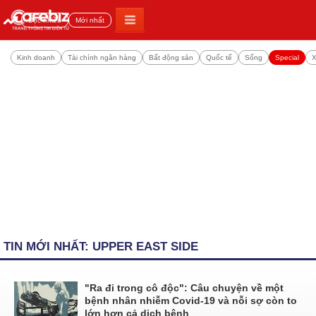
Đọc nhiều
Mới nhất
Kinh doanh
Tài chính ngân hàng
Bất động sản
Quốc tế
Sống
Special
X
TIN MỚI NHẤT: UPPER EAST SIDE
"Ra đi trong cô độc": Câu chuyện về một
bệnh nhân nhiễm Covid-19 và nỗi sợ còn to
lớn hơn cả dịch bệnh