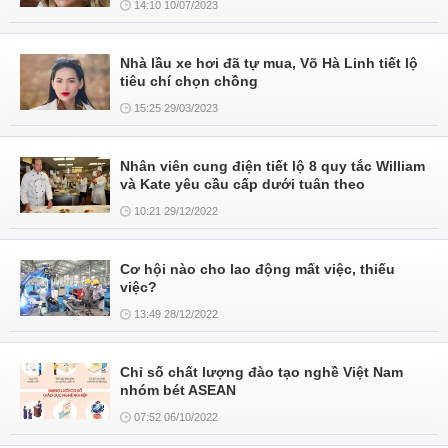
14:10 10/07/2023
Nhà lầu xe hơi đã tự mua, Võ Hà Linh tiết lộ
tiêu chí chọn chồng
15:25 29/03/2023
Nhân viên cung điện tiết lộ 8 quy tắc William
và Kate yêu cầu cấp dưới tuân theo
10:21 29/12/2022
Cơ hội nào cho lao động mất việc, thiếu
việc?
13:49 28/12/2022
Chỉ số chất lượng đào tạo nghề Việt Nam
nhóm bét ASEAN
07:52 06/10/2022