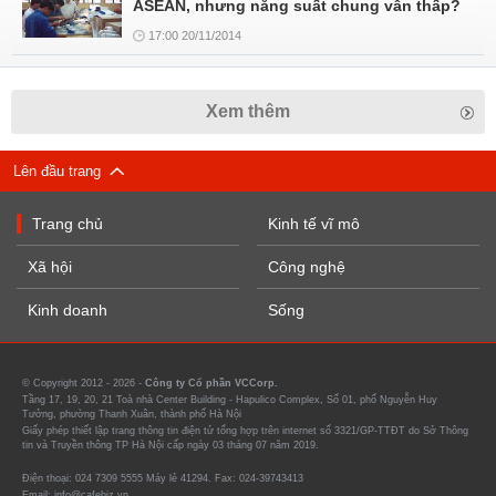
ASEAN, nhưng năng suất chung vẫn thấp?
17:00 20/11/2014
Xem thêm
Lên đầu trang
Trang chủ
Kinh tế vĩ mô
Xã hội
Công nghệ
Kinh doanh
Sống
© Copyright 2012 - 2026 -
Công ty Cổ phần VCCorp.
Tầng 17, 19, 20, 21 Toà nhà Center Building - Hapulico Complex, Số 01, phố Nguyễn Huy
Tưởng, phường Thanh Xuân, thành phố Hà Nội
Giấy phép thiết lập trang thông tin điện tử tổng hợp trên internet số 3321/GP-TTĐT do Sở Thông
tin và Truyền thông TP Hà Nội cấp ngày 03 tháng 07 năm 2019.
Điện thoại: 024 7309 5555 Máy lẻ 41294. Fax: 024-39743413
Email: info@cafebiz.vn