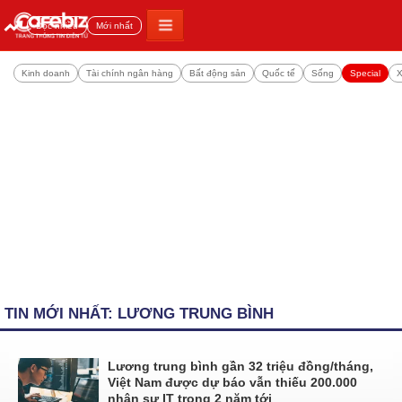
Đọc nhiều
Mới nhất
Kinh doanh
Tài chính ngân hàng
Bất động sản
Quốc tế
Sống
Special
X
TIN MỚI NHẤT: LƯƠNG TRUNG BÌNH
Lương trung bình gần 32 triệu đồng/tháng,
Việt Nam được dự báo vẫn thiếu 200.000
nhân sự IT trong 2 năm tới