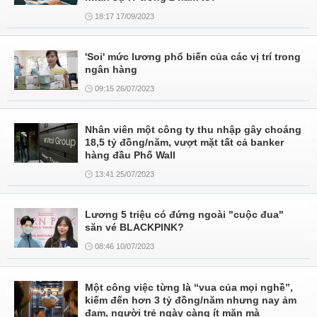
18:17 17/09/2023
'Soi' mức lương phổ biến của các vị trí trong
ngân hàng
09:15 26/07/2023
Nhân viên một công ty thu nhập gây choáng
18,5 tỷ đồng/năm, vượt mặt tất cả banker
hàng đầu Phố Wall
13:41 25/07/2023
Lương 5 triệu có đứng ngoài "cuộc đua"
săn vé BLACKPINK?
08:46 10/07/2023
Một công việc từng là “vua của mọi nghề”,
kiếm đến hơn 3 tỷ đồng/năm nhưng nay ảm
đạm, người trẻ ngày càng ít mặn mà