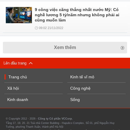
9 công việc căng thẳng nhất nước Mỹ: Có
nghề lương 5 tỷ/năm nhưng không phải ai
cũng muốn làm
09:02 21/11/2022
Xem thêm
Lên đầu trang
Trang chủ
Kinh tế vĩ mô
Xã hội
Công nghệ
Kinh doanh
Sống
© Copyright 2012 - 2026 -
Công ty Cổ phần VCCorp.
Tầng 17, 19, 20, 21 Toà nhà Center Building - Hapulico Complex, Số 01, phố Nguyễn Huy
Tưởng, phường Thanh Xuân, thành phố Hà Nội