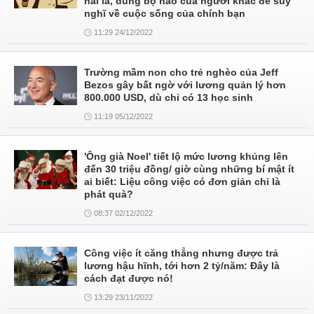
hai là, dùng bộ não của người khác để suy
nghĩ về cuộc sống của chính bạn
11:29 24/12/2022
Trường mầm non cho trẻ nghèo của Jeff
Bezos gây bất ngờ với lương quản lý hơn
800.000 USD, dù chỉ có 13 học sinh
11:19 05/12/2022
'Ông già Noel' tiết lộ mức lương khủng lên
đến 30 triệu đồng/ giờ cùng những bí mật ít
ai biết: Liệu công việc có đơn giản chỉ là
phát quà?
08:37 02/12/2022
Công việc ít căng thẳng nhưng được trả
lương hậu hĩnh, tới hơn 2 tỷ/năm: Đây là
cách đạt được nó!
13:29 23/11/2022