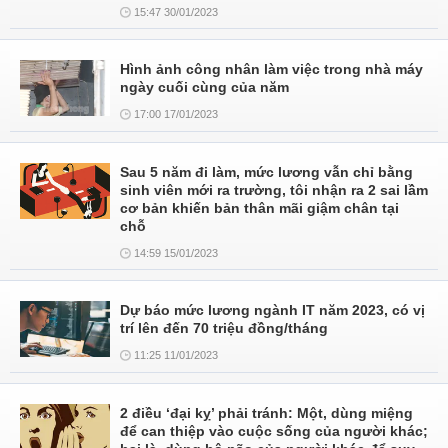
15:47 30/01/2023
Hình ảnh công nhân làm việc trong nhà máy
ngày cuối cùng của năm
17:00 17/01/2023
Sau 5 năm đi làm, mức lương vẫn chỉ bằng
sinh viên mới ra trường, tôi nhận ra 2 sai lầm
cơ bản khiến bản thân mãi giậm chân tại
chỗ
14:59 15/01/2023
Dự báo mức lương ngành IT năm 2023, có vị
trí lên đến 70 triệu đồng/tháng
11:25 11/01/2023
2 điều ‘đại kỵ’ phải tránh: Một, dùng miệng
để can thiệp vào cuộc sống của người khác;