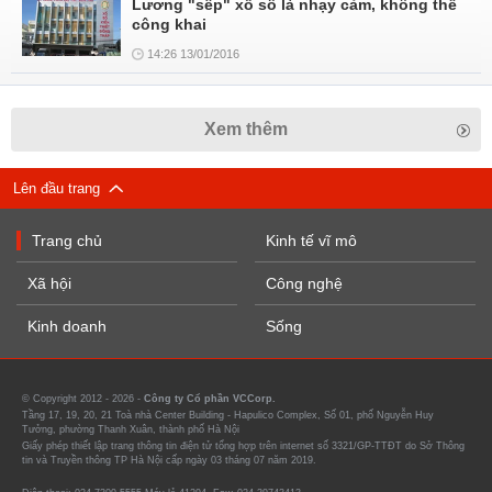
Lương "sếp" xổ số là nhạy cảm, không thể
công khai
14:26 13/01/2016
Xem thêm
Lên đầu trang
Trang chủ
Kinh tế vĩ mô
Xã hội
Công nghệ
Kinh doanh
Sống
© Copyright 2012 - 2026 -
Công ty Cổ phần VCCorp.
Tầng 17, 19, 20, 21 Toà nhà Center Building - Hapulico Complex, Số 01, phố Nguyễn Huy
Tưởng, phường Thanh Xuân, thành phố Hà Nội
Giấy phép thiết lập trang thông tin điện tử tổng hợp trên internet số 3321/GP-TTĐT do Sở Thông
tin và Truyền thông TP Hà Nội cấp ngày 03 tháng 07 năm 2019.