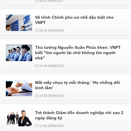
00:03 04/04/2017
Sẽ trình Chính phủ cơ chế đặc biệt cho
VNPT
20:16 18/10/2016
Thủ tướng Nguyễn Xuân Phúc khen: VNPT
biết "tìm người tài chứ không tìm người
nhà"
14:34 04/08/2016
Mất mấy chục tỷ mỗi tháng: ‘Họ chống đối
kinh lắm’
14:58 05/06/2016
Trở thành Giám đốc doanh nghiệp chỉ sau 2
ngày đăng ký
11:02 03/05/2016