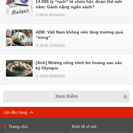
14.000 tỷ “nuôi” tổ chức hội, đoàn thể mỗi
năm: Gánh nặng ngân sách?
08:50 26/10/2016
ADB: Việt Nam không nên tăng trưởng quá
“nóng“
19:35 12/10/2016
[Ảnh] Những công trình bỏ hoang sau các
kỳ Olympic
19:00 03/08/2016
Xem thêm
Lên đầu trang
Trang chủ
Kinh tế vĩ mô