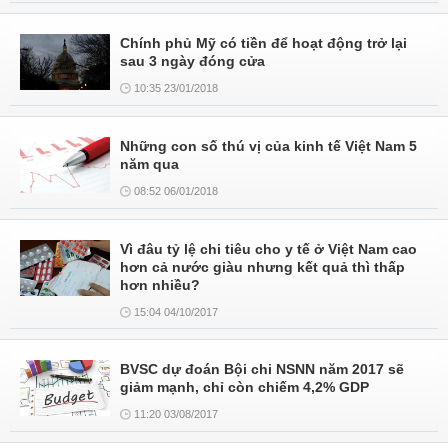
Chính phủ Mỹ có tiền để hoạt động trở lại
sau 3 ngày đóng cửa
10:35 23/01/2018
Những con số thú vị của kinh tế Việt Nam 5
năm qua
08:52 06/01/2018
Vì đâu tỷ lệ chi tiêu cho y tế ở Việt Nam cao
hơn cả nước giàu nhưng kết quả thì thấp
hơn nhiều?
15:04 04/10/2017
BVSC dự đoán Bội chi NSNN năm 2017 sẽ
giảm mạnh, chỉ còn chiếm 4,2% GDP
11:20 03/08/2017