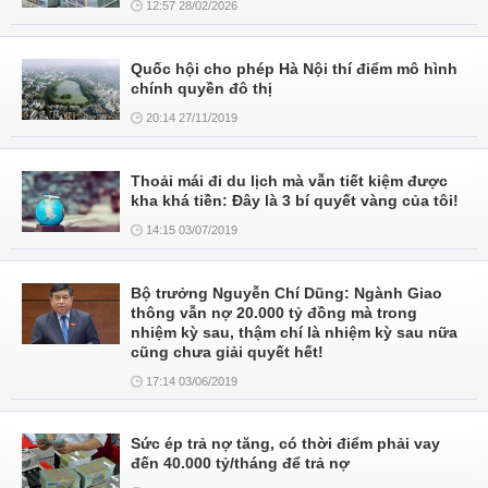
12:57 28/02/2026
Quốc hội cho phép Hà Nội thí điểm mô hình
chính quyền đô thị
20:14 27/11/2019
Thoải mái đi du lịch mà vẫn tiết kiệm được
kha khá tiền: Đây là 3 bí quyết vàng của tôi!
14:15 03/07/2019
Bộ trưởng Nguyễn Chí Dũng: Ngành Giao
thông vẫn nợ 20.000 tỷ đồng mà trong
nhiệm kỳ sau, thậm chí là nhiệm kỳ sau nữa
cũng chưa giải quyết hết!
17:14 03/06/2019
Sức ép trả nợ tăng, có thời điểm phải vay
đến 40.000 tỷ/tháng để trả nợ