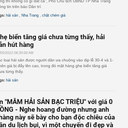
ng thì không có gì đắt cả", Phó Chủ tịch UBND TP Nha Trang
ông tin trên báo Dân trí.
,
,
gs:
hải sản
Nha Trang
chặt chém giá
hẹ biển tăng giá chưa từng thấy, hải
ản hút hàng
/05/2022 08:30:00 AM
c loại hải sản được người dân ưa chuộng vào dịp lễ 30-4 và 1-
nên giá bị đẩy lên cao, trong đó mặt hàng ghẹ biển tăng giá
ưa từng thấy.
gs:
hải sản
n "MÂM HẢI SẢN BẠC TRIỆU" với giá 0
ỒNG - Nghe hoang đường nhưng anh
hàng này sẽ bày cho bạn độc chiêu của
ân du lịch bụi, vì một chuyến đi đẹp và