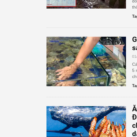
đồ
th
Ta
G
s
01
Cá
5 
ch
Ta
Ă
Đ
c
d