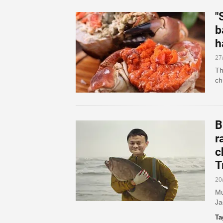
"
b
h
27
Th
ch
B
r
c
T
20
Mu
Ja
Ta