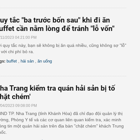
uy tắc "ba trước bốn sau" khi đi ăn
uffet cần nằm lòng để tránh "lỗ vốn"
/11/2023 04:21:00 PM
i quy tắc này, bạn sẽ không bị ăn quá nhiều, cũng không sợ "lỗ"
 với chi phí bỏ ra.
,
,
gs:
buffet
hải sản
ăn uống
ha Trang kiểm tra quán hải sản bị tố
chặt chém'
/04/2023 09:08:00 PM
ND TP. Nha Trang (tỉnh Khánh Hòa) đã chỉ đạo đội quản lý thị
ường, Phòng Y tế và các cơ quan liên quan kiểm tra, xác minh
ông tin một quán hải sản trên địa bàn "chặt chém" khách Trung
ốc.