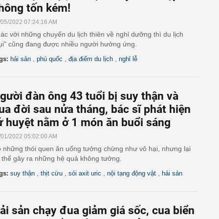
hông tốn kém!
/05/2022 07:24:16 AM
ác với những chuyến du lịch thiên về nghỉ dưỡng thì du lịch
ụi" cũng đang được nhiều người hưởng ứng.
,
,
,
gs:
hải sản
phú quốc
địa điểm du lịch
nghỉ lễ
gười đàn ông 43 tuổi bị suy thận và
ua đời sau nửa tháng, bác sĩ phát hiện
ử huyệt nằm ở 1 món ăn buổi sáng
/01/2022 05:02:00 AM
 những thói quen ăn uống tưởng chừng như vô hại, nhưng lại
 thể gây ra những hệ quả không tưởng.
,
,
,
,
gs:
suy thận
thịt cừu
sỏi axit uric
nội tạng động vật
hải sản
ải sản chạy đua giảm giá sốc, cua biển