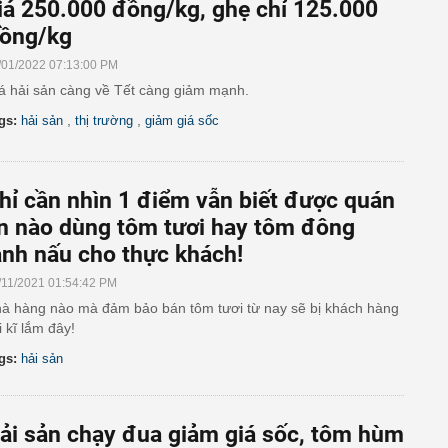
iá 250.000 đồng/kg, ghẹ chỉ 125.000
ồng/kg
/01/2022 07:13:00 PM
á hải sản càng về Tết càng giảm mạnh.
,
,
gs:
hải sản
thị trường
giảm giá sốc
hỉ cần nhìn 1 điểm vẫn biết được quán
n nào dùng tôm tươi hay tôm đông
ạnh nấu cho thực khách!
/11/2021 01:54:42 PM
à hàng nào mà đảm bảo bán tôm tươi từ nay sẽ bị khách hàng
i kĩ lắm đây!
gs:
hải sản
ải sản chạy đua giảm giá sốc, tôm hùm