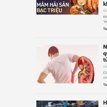
k
01
Kh
"b
Ta
N
q
t
14
Có
có
Ta
H