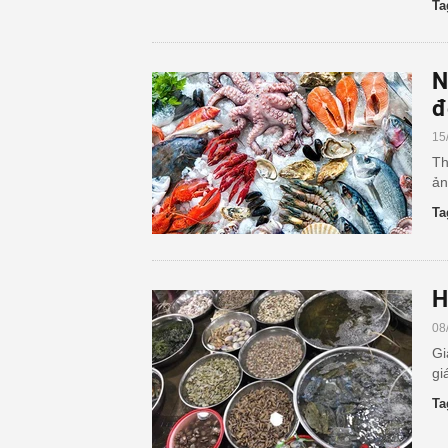
Ta
N
đ
15
Th
ản
Ta
H
08
Gi
gi
Ta