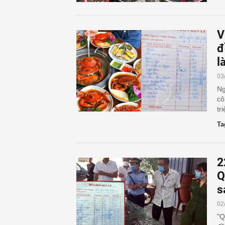
V
đ
l
03
Ng
cô
tr
Ta
2
Q
s
02
"Q