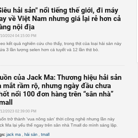
Siêu hải sản" nổi tiếng thế giới, đi máy
ay về Việt Nam nhưng giá lại rẻ hơn cả
àng nội địa
/10/2024 04:15:00 PM
eo kết quả nghiên cứu cho thấy, trong thịt của loại hải sản này
ứa 3 lần lượng selen hơn cá tuyết và 12 lần thịt bò.
uồn của Jack Ma: Thương hiệu hải sản
a mắt rầm rộ, nhưng ngày đầu chưa
hốt nổi 100 đơn hàng trên “sân nhà”
mall
/12/2023 02:39:00 PM
ốn trở thành 'vua nông sản' thời công nghệ nhưng lần này
ck Ma lại yếu thế ngay trên sân nhà Tmall do mình sáng lập.
,
,
gs:
jack ma
hải sản
tmall