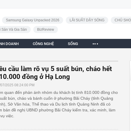
Samsung Galaxy Unpacked 2026
LÃI SUẤT DẬY SÓNG
CHỦ SHO
i Sản Và Gia Sản
BizReview
INH DOANH
CÔNG NGHỆ
SỐNG
êu cầu làm rõ vụ 5 suất bún, cháo hết
10.000 đồng ở Hạ Long
/07/2025 08:24:00 PM
ên quan đến phản ánh nhóm du khách bị tính 810.000 đồng cho
suất bún, cháo và bánh cuốn ở phường Bãi Cháy (tỉnh Quảng
nh), Sở Văn hóa, Thể thao và Du lịch tỉnh Quảng Ninh đã có
n bản đề nghị UBND phường Bãi Cháy kiểm tra, xác minh, làm
 vụ việc.