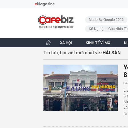
Bỏ qua điều hướng
CafeBiz - Trang chủ
Made By Google 2026
Kế Nghiệp - Góc Nhìn Tà
XÃ HỘI
KINH TẾ VĨ MÔ
K
Tin tức, bài viết mới nhất về :
HẢI SẢN
Y
8
04
Li
5 
Ni
vă
rõ