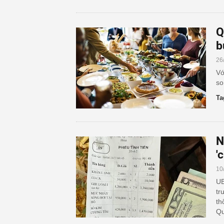
Q
b
26
Vớ
so
Ta
N
'
10
UB
tr
th
Qu