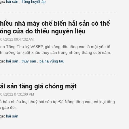
,
gs:
hải sản
Tăng huyết áp
hiều nhà máy chế biến hải sản có thể
óng cửa do thiếu nguyên liệu
/07/2022 09:47:32 AM
eo Tổng Thư ký VASEP, giá xăng dầu tăng cao là một yếu tố
h hưởng tới xuất khẩu thủy sản trong những tháng cuối năm.
,
,
gs:
hải sản
thủy sản
bà rịa vũng tàu
ải sản tăng giá chóng mặt
/07/2022 07:31:00 PM
á bán nhiều loại thuỷ hải sản tại Đà Nẵng tăng cao, có loại tăng
á gấp đôi.
gs:
hải sản