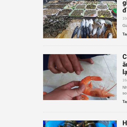
g
đ
10
Gi
Ta
C
ă
l
16
Nh
so
Ta
H